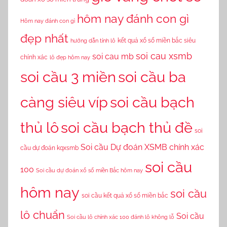
hôm nay đánh con gì
Hôm nay đánh con gì
đẹp nhất
kết quả xổ số miền bắc siêu
hướng dẫn tính lô
soi cau xsmb
soi cau mb
chính xác
lô đẹp hôm nay
soi cầu 3 miền
soi cầu ba
càng siêu víp
soi cầu bạch
thủ lô
soi cầu bạch thủ đề
soi
Soi cầu Dự đoán XSMB chính xác
cầu dự đoán kqxsmb
soi cầu
100
Soi cầu dự đoán xổ số miền Bắc hôm nay
hôm nay
soi cầu
soi cầu kết quả xổ số miền bắc
lô chuẩn
Soi cầu
Soi cầu lô chính xác 100 đánh lô không lỗ