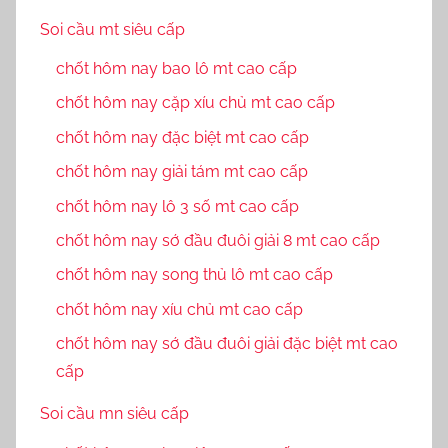
Soi cầu mt siêu cấp
chốt hôm nay bao lô mt cao cấp
chốt hôm nay cặp xíu chủ mt cao cấp
chốt hôm nay đặc biệt mt cao cấp
chốt hôm nay giải tám mt cao cấp
chốt hôm nay lô 3 số mt cao cấp
chốt hôm nay sớ đầu đuôi giải 8 mt cao cấp
chốt hôm nay song thủ lô mt cao cấp
chốt hôm nay xíu chủ mt cao cấp
chốt hôm nay sớ đầu đuôi giải đặc biệt mt cao
cấp
Soi cầu mn siêu cấp