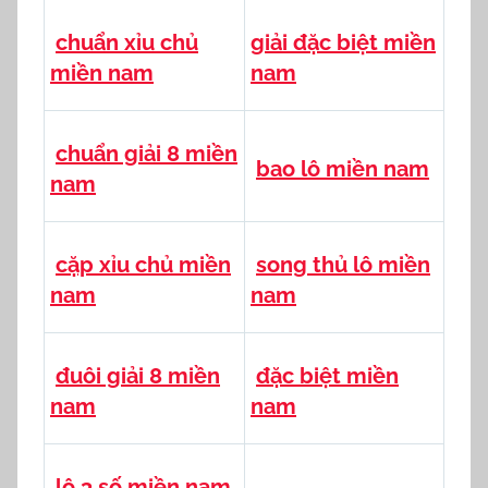
chuẩn xỉu chủ
giải đặc biệt miền
miền nam
nam
chuẩn giải 8 miền
bao lô miền nam
nam
cặp xỉu chủ miền
song thủ lô miền
nam
nam
đuôi giải 8 miền
đặc biệt miền
nam
nam
lô 3 số miền nam