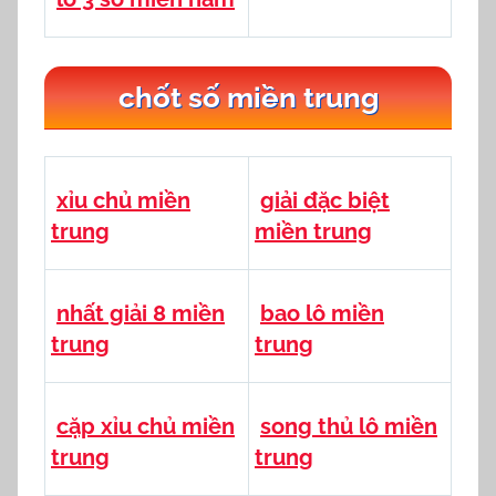
chốt số miền trung
xỉu chủ miền
giải đặc biệt
trung
miền trung
nhất giải 8 miền
bao lô miền
trung
trung
cặp xỉu chủ miền
song thủ lô miền
trung
trung