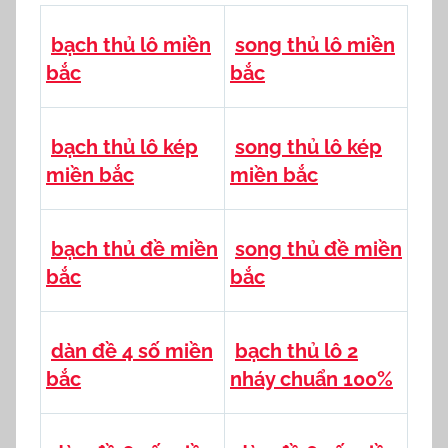
bạch thủ lô miền
song thủ lô miền
bắc
bắc
bạch thủ lô kép
song thủ lô kép
miền bắc
miền bắc
bạch thủ đề miền
song thủ đề miền
bắc
bắc
dàn đề 4 số miền
bạch thủ lô 2
bắc
nháy chuẩn 100%