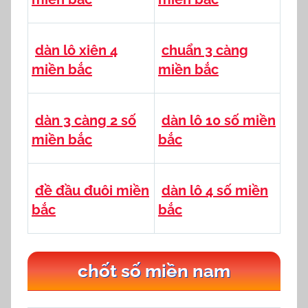
dàn lô xiên 4
chuẩn 3 càng
miền bắc
miền bắc
dàn 3 càng 2 số
dàn lô 10 số miền
miền bắc
bắc
đề đầu đuôi miền
dàn lô 4 số miền
bắc
bắc
chốt số miền nam