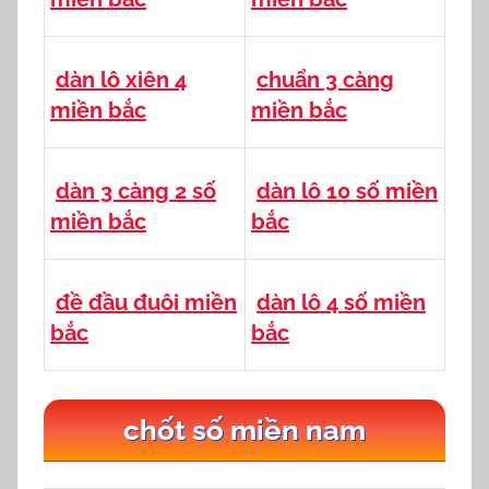
dàn lô xiên 4
chuẩn 3 càng
miền bắc
miền bắc
dàn 3 càng 2 số
dàn lô 10 số miền
miền bắc
bắc
đề đầu đuôi miền
dàn lô 4 số miền
bắc
bắc
chốt số miền nam