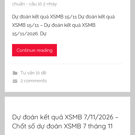
chuẩn - cầu lô 2 nháy
Dự đoán kết quả XSMB 15/11 Dự đoán kết quả
XSMB 15/11 – Dự đoán kết quả XSMB
15/11/2026. Dự
Continue reading
Tư vấn lô đề
2 comments
Dự đoán kết quả XSMB 7/11/2026 –
Chốt số dự đoán XSMB 7 tháng 11