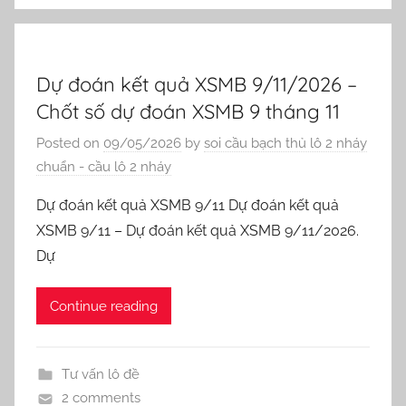
Dự đoán kết quả XSMB 9/11/2026 –
Chốt số dự đoán XSMB 9 tháng 11
Posted on
09/05/2026
by
soi cầu bạch thủ lô 2 nháy
chuẩn - cầu lô 2 nháy
Dự đoán kết quả XSMB 9/11 Dự đoán kết quả
XSMB 9/11 – Dự đoán kết quả XSMB 9/11/2026.
Dự
Continue reading
Tư vấn lô đề
2 comments