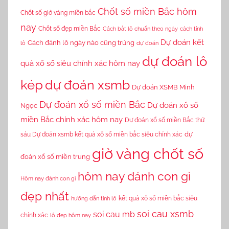
Chốt số miền Bắc hôm
Chốt số giờ vàng miền bắc
nay
Chốt số đẹp miền Bắc
Cách bắt lô chuẩn theo ngày
cách tính
Dự đoán kết
Cách đánh lô ngày nào cũng trúng
dự đoán
lô
dự đoán lô
quả xổ số siêu chính xác hôm nay
kép
dự đoán xsmb
Dự đoán XSMB Minh
Dự đoán xổ số miền Bắc
Dự đoán xổ số
Ngọc
miền Bắc chính xác hôm nay
Dự đoán xổ số miền Bắc thứ
dự
sáu Dự đoán xsmb kết quả xổ số miền bắc siêu chính xác
giờ vàng chốt số
đoán xổ số miền trung
hôm nay đánh con gì
Hôm nay đánh con gì
đẹp nhất
kết quả xổ số miền bắc siêu
hướng dẫn tính lô
soi cau xsmb
soi cau mb
chính xác
lô đẹp hôm nay