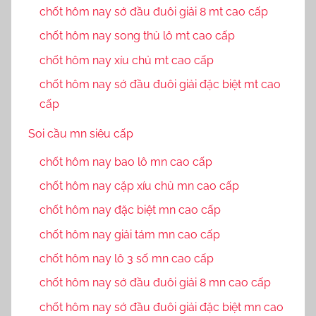
chốt hôm nay sớ đầu đuôi giải 8 mt cao cấp
chốt hôm nay song thủ lô mt cao cấp
chốt hôm nay xíu chủ mt cao cấp
chốt hôm nay sớ đầu đuôi giải đặc biệt mt cao
cấp
Soi cầu mn siêu cấp
chốt hôm nay bao lô mn cao cấp
chốt hôm nay cặp xíu chủ mn cao cấp
chốt hôm nay đặc biệt mn cao cấp
chốt hôm nay giải tám mn cao cấp
chốt hôm nay lô 3 số mn cao cấp
chốt hôm nay sớ đầu đuôi giải 8 mn cao cấp
chốt hôm nay sớ đầu đuôi giải đặc biệt mn cao