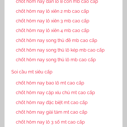
chốt hôm nay dàn lô 8 con mb cao cấp
chốt hôm nay lô xiên 2 mb cao cấp
chốt hôm nay lô xiên 3 mb cao cấp
chốt hôm nay lô xiên 4 mb cao cấp
chốt hôm nay song thủ đề mb cao cấp
chốt hôm nay song thủ lô kép mb cao cấp
chốt hôm nay song thủ lô mb cao cấp
Soi cầu mt siêu cấp
chốt hôm nay bao lô mt cao cấp
chốt hôm nay cặp xíu chủ mt cao cấp
chốt hôm nay đặc biệt mt cao cấp
chốt hôm nay giải tám mt cao cấp
chốt hôm nay lô 3 số mt cao cấp