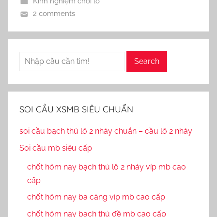
Kinh nghiệm chơi lô
2 comments
Search
SOI CẦU XSMB SIÊU CHUẨN
soi cầu bạch thủ lô 2 nháy chuẩn – cầu lô 2 nháy
Soi cầu mb siêu cấp
chốt hôm nay bạch thủ lô 2 nháy víp mb cao
cấp
chốt hôm nay ba càng víp mb cao cấp
chốt hôm nay bạch thủ đề mb cao cấp