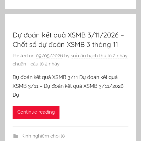
Dự đoán kết quả XSMB 3/11/2026 –
Chốt số dự đoán XSMB 3 tháng 11
Posted on
09/05/2026
by
soi cầu bạch thủ lô 2 nháy
chuẩn - cầu lô 2 nháy
Dự đoán kết quả XSMB 3/11 Dự đoán kết quả
XSMB 3/11 – Dự đoán kết quả XSMB 3/11/2026.
Dự
Continue reading
Kinh nghiệm chơi lô