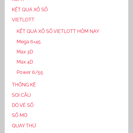
KẾT QUẢ XỔ SỐ
VIETLOTT
KẾT QUẢ XỔ SỐ VIETLOTT HÔM NAY
Mega 6×45
Max 3D
Max 4D
Power 6/55
THỐNG KÊ
SOI CẦU
DÒ VÉ SỐ
SỔ MƠ
QUAY THỬ