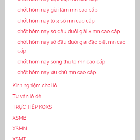
chốt hôm nay giải tám mn cao cấp
chốt hôm nay lô 3 số mn cao cấp
chốt hôm nay sớ đầu đuôi giải 8 mn cao cấp
chốt hôm nay sớ đầu đuôi giải đặc biệt mn cao
cấp
chốt hôm nay song thủ lô mn cao cấp
chốt hôm nay xíu chủ mn cao cấp
Kinh nghiệm chơi lô
Tư vấn lô đề
TRỰC TIẾP KQXS
XSMB
XSMN
XSMT