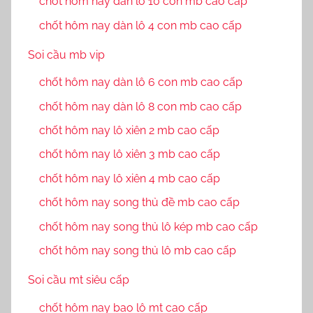
chốt hôm nay dàn lô 10 con mb cao cấp
chốt hôm nay dàn lô 4 con mb cao cấp
Soi cầu mb vip
chốt hôm nay dàn lô 6 con mb cao cấp
chốt hôm nay dàn lô 8 con mb cao cấp
chốt hôm nay lô xiên 2 mb cao cấp
chốt hôm nay lô xiên 3 mb cao cấp
chốt hôm nay lô xiên 4 mb cao cấp
chốt hôm nay song thủ đề mb cao cấp
chốt hôm nay song thủ lô kép mb cao cấp
chốt hôm nay song thủ lô mb cao cấp
Soi cầu mt siêu cấp
chốt hôm nay bao lô mt cao cấp