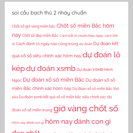
soi cầu bạch thủ 2 nháy chuẩn
Chốt số miền Bắc hôm
Chốt số giờ vàng miền bắc
nay
Chốt số đẹp miền Bắc
Cách bắt lô chuẩn theo ngày
cách tính
Dự đoán kết
Cách đánh lô ngày nào cũng trúng
dự đoán
lô
dự đoán lô
quả xổ số siêu chính xác hôm nay
kép
dự đoán xsmb
Dự đoán XSMB Minh
Dự đoán xổ số miền Bắc
Dự đoán xổ số
Ngọc
miền Bắc chính xác hôm nay
Dự đoán xổ số miền Bắc thứ
dự
sáu Dự đoán xsmb kết quả xổ số miền bắc siêu chính xác
giờ vàng chốt số
đoán xổ số miền trung
hôm nay đánh con gì
Hôm nay đánh con gì
đẹp nhất