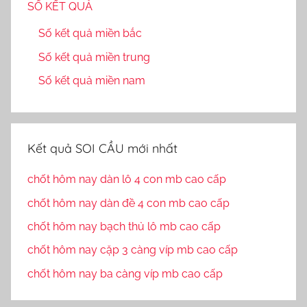
SỐ KẾT QUẢ
Số kết quả miền bắc
Số kết quả miền trung
Số kết quả miền nam
Kết quả SOI CẦU mới nhất
chốt hôm nay dàn lô 4 con mb cao cấp
chốt hôm nay dàn đề 4 con mb cao cấp
chốt hôm nay bạch thủ lô mb cao cấp
chốt hôm nay cặp 3 càng víp mb cao cấp
chốt hôm nay ba càng víp mb cao cấp