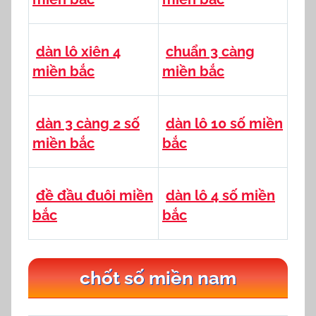
dàn lô xiên 4
chuẩn 3 càng
miền bắc
miền bắc
dàn 3 càng 2 số
dàn lô 10 số miền
miền bắc
bắc
đề đầu đuôi miền
dàn lô 4 số miền
bắc
bắc
chốt số miền nam