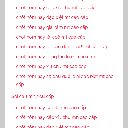
chốt hôm nay cặp xíu chủ mt cao cấp
chốt hôm nay đặc biệt mt cao cấp
chốt hôm nay giải tám mt cao cấp
chốt hôm nay lô 3 số mt cao cấp
chốt hôm nay sớ đầu đuôi giải 8 mt cao cấp
chốt hôm nay song thủ lô mt cao cấp
chốt hôm nay xíu chủ mt cao cấp
chốt hôm nay sớ đầu đuôi giải đặc biệt mt cao
cấp
Soi cầu mn siêu cấp
chốt hôm nay bao lô mn cao cấp
chốt hôm nay cặp xíu chủ mn cao cấp
chốt hôm nay đặc biệt mn cao cấp