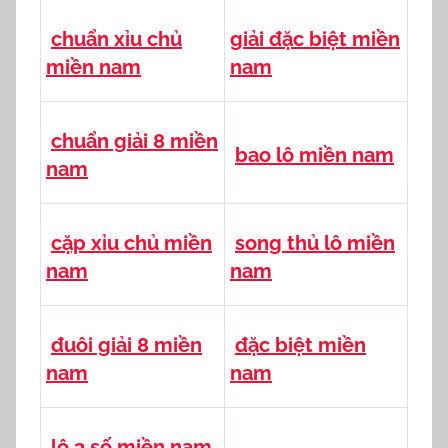
chuẩn xỉu chủ
giải đặc biệt miền
miền nam
nam
chuẩn giải 8 miền
bao lô miền nam
nam
cặp xỉu chủ miền
song thủ lô miền
nam
nam
đuôi giải 8 miền
đặc biệt miền
nam
nam
lô 3 số miền nam