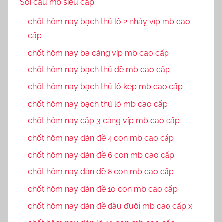
Soi cầu mb siêu cấp
chốt hôm nay bạch thủ lô 2 nháy víp mb cao
cấp
chốt hôm nay ba càng víp mb cao cấp
chốt hôm nay bạch thủ đề mb cao cấp
chốt hôm nay bạch thủ lô kép mb cao cấp
chốt hôm nay bạch thủ lô mb cao cấp
chốt hôm nay cặp 3 càng víp mb cao cấp
chốt hôm nay dàn đề 4 con mb cao cấp
chốt hôm nay dàn đề 6 con mb cao cấp
chốt hôm nay dàn đề 8 con mb cao cấp
chốt hôm nay dàn đề 10 con mb cao cấp
chốt hôm nay dàn đề đầu đuôi mb cao cấp x