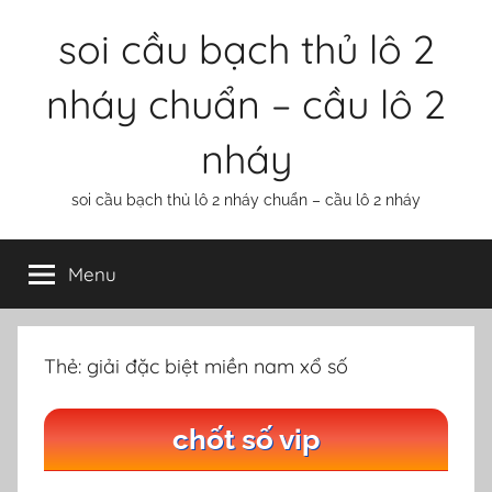
Skip
soi cầu bạch thủ lô 2
to
content
nháy chuẩn – cầu lô 2
nháy
soi cầu bạch thủ lô 2 nháy chuẩn – cầu lô 2 nháy
Menu
Thẻ:
giải đặc biệt miền nam xổ số
chốt số vip