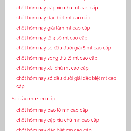
chốt hôm nay cặp xíu chủ mt cao cấp
chốt hôm nay đặc biệt mt cao cấp
chốt hôm nay giải tám mt cao cấp
chốt hôm nay lô 3 số mt cao cấp
chốt hôm nay sớ đầu đuôi giải 8 mt cao cấp
chốt hôm nay song thủ lô mt cao cấp
chốt hôm nay xíu chủ mt cao cấp
chốt hôm nay sớ đầu đuôi giải đặc biệt mt cao
cấp
Soi cầu mn siêu cấp
chốt hôm nay bao lô mn cao cấp
chốt hôm nay cặp xíu chủ mn cao cấp
chốt hôm nay đặc biệt mn cao cấp