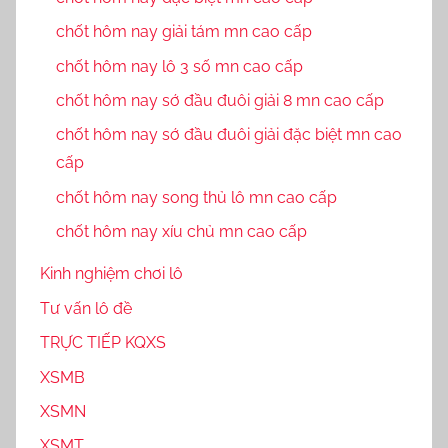
chốt hôm nay giải tám mn cao cấp
chốt hôm nay lô 3 số mn cao cấp
chốt hôm nay sớ đầu đuôi giải 8 mn cao cấp
chốt hôm nay sớ đầu đuôi giải đặc biệt mn cao
cấp
chốt hôm nay song thủ lô mn cao cấp
chốt hôm nay xíu chủ mn cao cấp
Kinh nghiệm chơi lô
Tư vấn lô đề
TRỰC TIẾP KQXS
XSMB
XSMN
XSMT