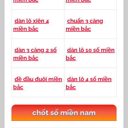
dàn lô xiên 4
chuẩn 3 càng
miền bắc
miền bắc
dàn 3 càng 2 số
dàn lô 10 số miền
miền bắc
bắc
đề đầu đuôi miền
dàn lô 4 số miền
bắc
bắc
chốt số miền nam