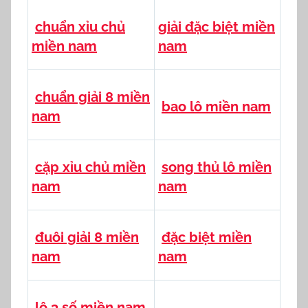
chuẩn xỉu chủ
giải đặc biệt miền
miền nam
nam
chuẩn giải 8 miền
bao lô miền nam
nam
cặp xỉu chủ miền
song thủ lô miền
nam
nam
đuôi giải 8 miền
đặc biệt miền
nam
nam
lô 3 số miền nam