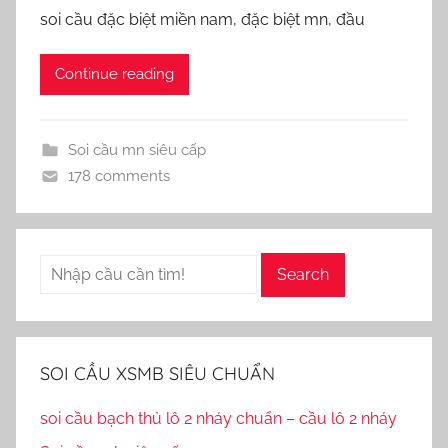
soi cầu đặc biệt miền nam, đặc biệt mn, đầu
Continue reading
Soi cầu mn siêu cấp
178 comments
Search
SOI CẦU XSMB SIÊU CHUẨN
soi cầu bạch thủ lô 2 nháy chuẩn – cầu lô 2 nháy