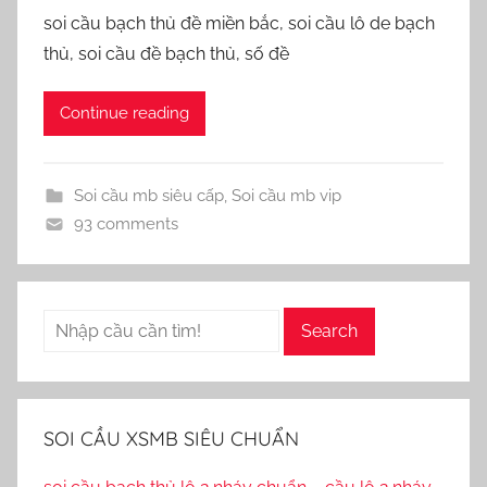
soi cầu bạch thủ đề miền bắc, soi cầu lô de bạch
thủ, soi cầu đề bạch thủ, số đề
Continue reading
Soi cầu mb siêu cấp
,
Soi cầu mb vip
93 comments
Search
SOI CẦU XSMB SIÊU CHUẨN