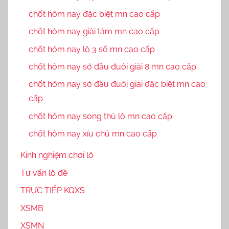
chốt hôm nay đặc biệt mn cao cấp
chốt hôm nay giải tám mn cao cấp
chốt hôm nay lô 3 số mn cao cấp
chốt hôm nay sớ đầu đuôi giải 8 mn cao cấp
chốt hôm nay sớ đầu đuôi giải đặc biệt mn cao
cấp
chốt hôm nay song thủ lô mn cao cấp
chốt hôm nay xíu chủ mn cao cấp
Kinh nghiệm chơi lô
Tư vấn lô đề
TRỰC TIẾP KQXS
XSMB
XSMN