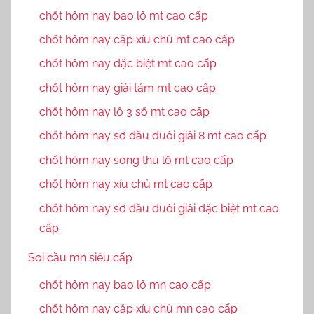
chốt hôm nay bao lô mt cao cấp
chốt hôm nay cặp xíu chủ mt cao cấp
chốt hôm nay đặc biệt mt cao cấp
chốt hôm nay giải tám mt cao cấp
chốt hôm nay lô 3 số mt cao cấp
chốt hôm nay sớ đầu đuôi giải 8 mt cao cấp
chốt hôm nay song thủ lô mt cao cấp
chốt hôm nay xíu chủ mt cao cấp
chốt hôm nay sớ đầu đuôi giải đặc biệt mt cao
cấp
Soi cầu mn siêu cấp
chốt hôm nay bao lô mn cao cấp
chốt hôm nay cặp xíu chủ mn cao cấp