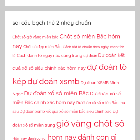
soi cầu bạch thủ 2 nháy chuẩn
Chốt số miền Bắc hôm
Chốt số giờ vàng miền bắc
nay
Chốt số đẹp miền Bắc
Cách bắt lô chuẩn theo ngày
cách tính
Dự đoán kết
Cách đánh lô ngày nào cũng trúng
dự đoán
lô
dự đoán lô
quả xổ số siêu chính xác hôm nay
kép
dự đoán xsmb
Dự đoán XSMB Minh
Dự đoán xổ số miền Bắc
Dự đoán xổ số
Ngọc
miền Bắc chính xác hôm nay
Dự đoán xổ số miền Bắc thứ
dự
sáu Dự đoán xsmb kết quả xổ số miền bắc siêu chính xác
giờ vàng chốt số
đoán xổ số miền trung
hôm nay đánh con gì
Hôm nay đánh con gì