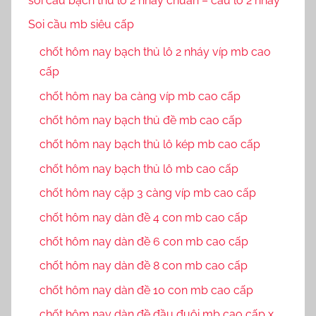
soi cầu bạch thủ lô 2 nháy chuẩn – cầu lô 2 nháy
Soi cầu mb siêu cấp
chốt hôm nay bạch thủ lô 2 nháy víp mb cao
cấp
chốt hôm nay ba càng víp mb cao cấp
chốt hôm nay bạch thủ đề mb cao cấp
chốt hôm nay bạch thủ lô kép mb cao cấp
chốt hôm nay bạch thủ lô mb cao cấp
chốt hôm nay cặp 3 càng víp mb cao cấp
chốt hôm nay dàn đề 4 con mb cao cấp
chốt hôm nay dàn đề 6 con mb cao cấp
chốt hôm nay dàn đề 8 con mb cao cấp
chốt hôm nay dàn đề 10 con mb cao cấp
chốt hôm nay dàn đề đầu đuôi mb cao cấp x