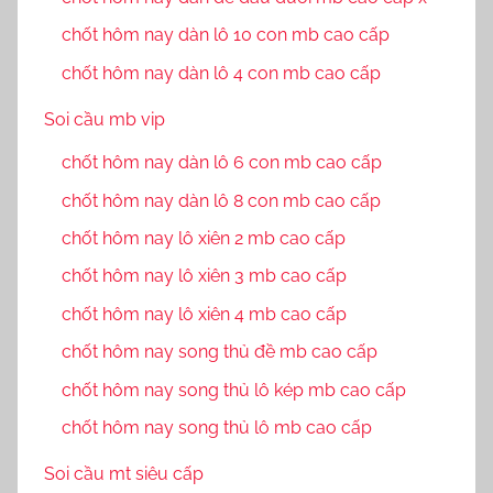
chốt hôm nay dàn lô 10 con mb cao cấp
chốt hôm nay dàn lô 4 con mb cao cấp
Soi cầu mb vip
chốt hôm nay dàn lô 6 con mb cao cấp
chốt hôm nay dàn lô 8 con mb cao cấp
chốt hôm nay lô xiên 2 mb cao cấp
chốt hôm nay lô xiên 3 mb cao cấp
chốt hôm nay lô xiên 4 mb cao cấp
chốt hôm nay song thủ đề mb cao cấp
chốt hôm nay song thủ lô kép mb cao cấp
chốt hôm nay song thủ lô mb cao cấp
Soi cầu mt siêu cấp