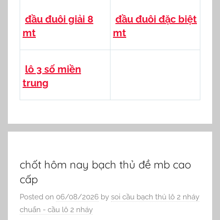
đầu đuôi giải 8
đầu đuôi đặc biệt
mt
mt
lô 3 số miền
trung
chốt hôm nay bạch thủ đề mb cao
cấp
Posted on
06/08/2026
by
soi cầu bạch thủ lô 2 nháy
chuẩn - cầu lô 2 nháy