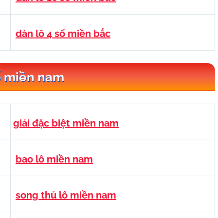
dàn lô 4 số miền bắc
ố miền nam
giải đặc biệt miền nam
bao lô miền nam
song thủ lô miền nam