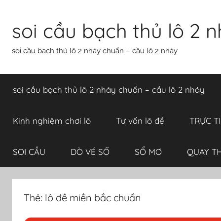
Skip
to
soi cầu bạch thủ lô 2 
content
soi cầu bạch thủ lô 2 nháy chuẩn – cầu lô 2 nháy
soi cầu bạch thủ lô 2 nháy chuẩn – cầu lô 2 nháy
Kinh nghiệm chơi lô
Tư vấn lô đề
TRỰC T
SOI CẦU
DÒ VÉ SỐ
SỔ MƠ
QUAY T
Thẻ:
lô đề miền bắc chuẩn