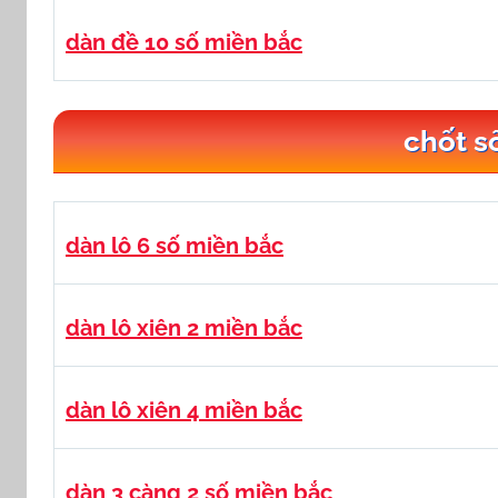
dàn đề 10 số miền bắc
chốt s
dàn lô 6 số miền bắc
dàn lô xiên 2 miền bắc
dàn lô xiên 4 miền bắc
dàn 3 càng 2 số miền bắc