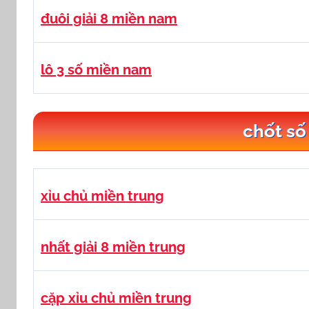
đuôi giải 8 miền nam
lô 3 số miền nam
chốt số
xỉu chủ miền trung
nhất giải 8 miền trung
cặp xỉu chủ miền trung