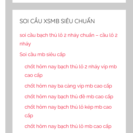
SOI CẦU XSMB SIÊU CHUẨN
soi cầu bạch thủ lô 2 nháy chuẩn – cầu lô 2
nháy
Soi cầu mb siêu cấp
chốt hôm nay bạch thủ lô 2 nháy víp mb
cao cấp
chốt hôm nay ba càng víp mb cao cấp
chốt hôm nay bạch thủ đề mb cao cấp
chốt hôm nay bạch thủ lô kép mb cao
cấp
chốt hôm nay bạch thủ lô mb cao cấp