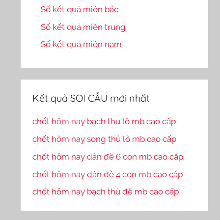
Số kết quả miền bắc
Số kết quả miền trung
Số kết quả miền nam
Kết quả SOI CẦU mới nhất
chốt hôm nay bạch thủ lô mb cao cấp
chốt hôm nay song thủ lô mb cao cấp
chốt hôm nay dàn đề 6 con mb cao cấp
chốt hôm nay dàn đề 4 con mb cao cấp
chốt hôm nay bạch thủ đề mb cao cấp