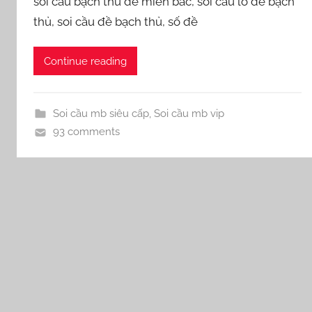
soi cầu bạch thủ đề miền bắc, soi cầu lô de bạch
thủ, soi cầu đề bạch thủ, số đề
Continue reading
Soi cầu mb siêu cấp
,
Soi cầu mb vip
93 comments