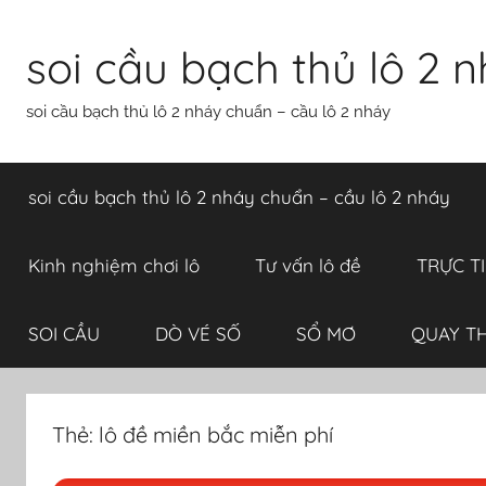
Skip
to
soi cầu bạch thủ lô 2 
content
soi cầu bạch thủ lô 2 nháy chuẩn – cầu lô 2 nháy
soi cầu bạch thủ lô 2 nháy chuẩn – cầu lô 2 nháy
Kinh nghiệm chơi lô
Tư vấn lô đề
TRỰC T
SOI CẦU
DÒ VÉ SỐ
SỔ MƠ
QUAY T
Thẻ:
lô đề miền bắc miễn phí