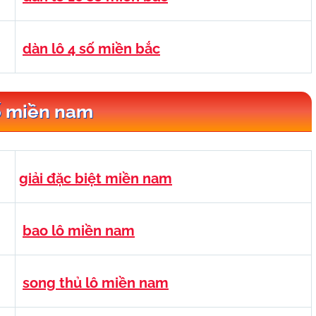
dàn lô 4 số miền bắc
ố miền nam
giải đặc biệt miền nam
bao lô miền nam
song thủ lô miền nam