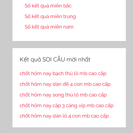
Số kết quả miền bắc
Số kết quả miền trung
Số kết quả miền nam
Kết quả SOI CẦU mới nhất
chốt hôm nay bạch thủ lô mb cao cấp
chốt hôm nay dàn đề 4 con mb cao cấp
chốt hôm nay song thủ lô mb cao cấp
chốt hôm nay cặp 3 càng víp mb cao cấp
chốt hôm nay dàn lô 4 con mb cao cấp