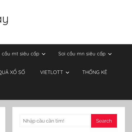
áy
i cầu mt siêu cấp
Soi cầu mn siêu cấp
QUẢ XỔ SỐ
VIETLOTT
THỐNG KÊ
Search