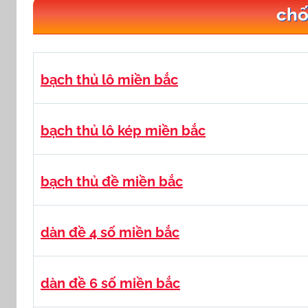
chố
bạch thủ lô miền bắc
bạch thủ lô kép miền bắc
bạch thủ đề miền bắc
dàn đề 4 số miền bắc
dàn đề 6 số miền bắc