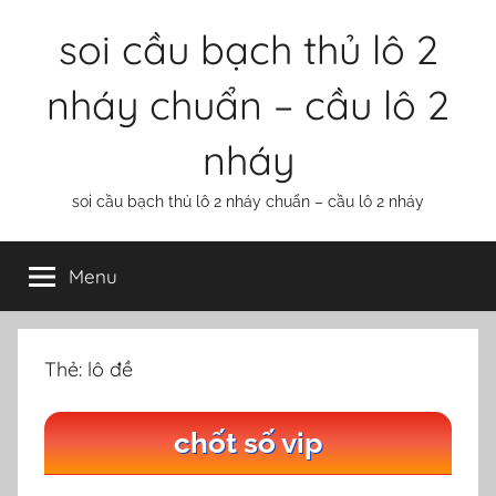
Skip
soi cầu bạch thủ lô 2
to
content
nháy chuẩn – cầu lô 2
nháy
soi cầu bạch thủ lô 2 nháy chuẩn – cầu lô 2 nháy
Menu
Thẻ:
lô đề
chốt số vip