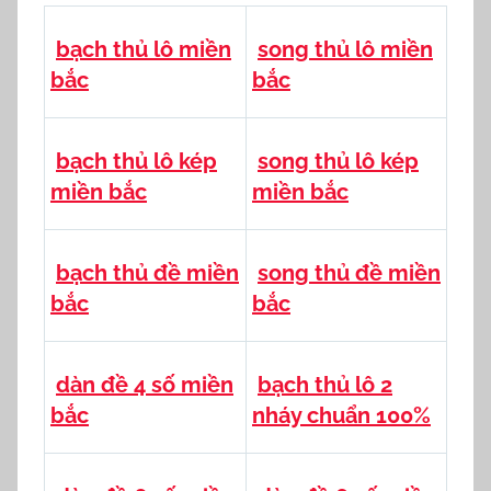
bạch thủ lô miền
song thủ lô miền
bắc
bắc
bạch thủ lô kép
song thủ lô kép
miền bắc
miền bắc
bạch thủ đề miền
song thủ đề miền
bắc
bắc
dàn đề 4 số miền
bạch thủ lô 2
bắc
nháy chuẩn 100%