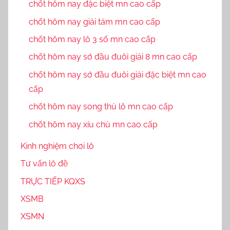
chốt hôm nay đặc biệt mn cao cấp
chốt hôm nay giải tám mn cao cấp
chốt hôm nay lô 3 số mn cao cấp
chốt hôm nay sớ đầu đuôi giải 8 mn cao cấp
chốt hôm nay sớ đầu đuôi giải đặc biệt mn cao
cấp
chốt hôm nay song thủ lô mn cao cấp
chốt hôm nay xíu chủ mn cao cấp
Kinh nghiệm chơi lô
Tư vấn lô đề
TRỰC TIẾP KQXS
XSMB
XSMN