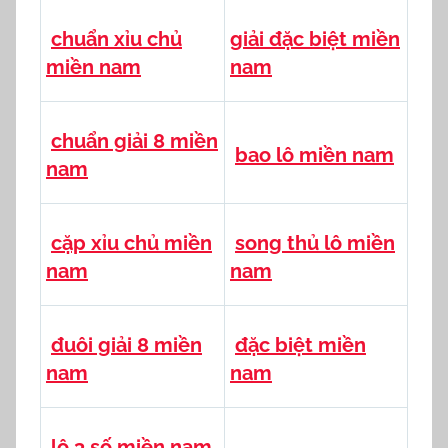
chuẩn xỉu chủ
giải đặc biệt miền
miền nam
nam
chuẩn giải 8 miền
bao lô miền nam
nam
cặp xỉu chủ miền
song thủ lô miền
nam
nam
đuôi giải 8 miền
đặc biệt miền
nam
nam
lô 3 số miền nam