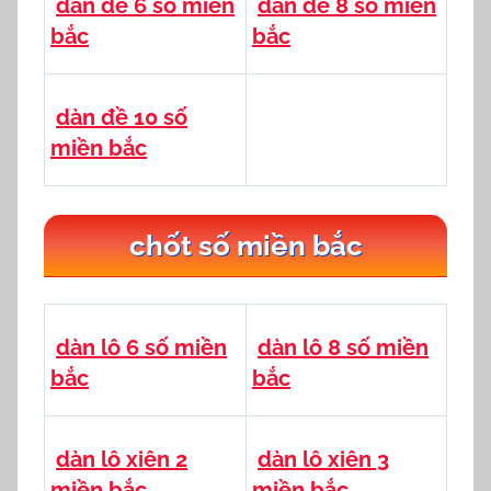
dàn đề 6 số miền
dàn đề 8 số miền
bắc
bắc
dàn đề 10 số
miền bắc
chốt số miền bắc
dàn lô 6 số miền
dàn lô 8 số miền
bắc
bắc
dàn lô xiên 2
dàn lô xiên 3
miền bắc
miền bắc