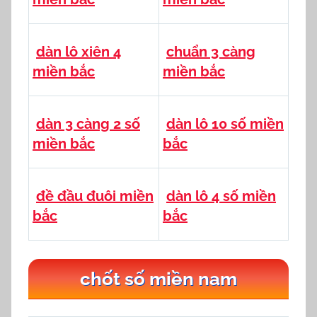
dàn lô xiên 4
chuẩn 3 càng
miền bắc
miền bắc
dàn 3 càng 2 số
dàn lô 10 số miền
miền bắc
bắc
đề đầu đuôi miền
dàn lô 4 số miền
bắc
bắc
chốt số miền nam