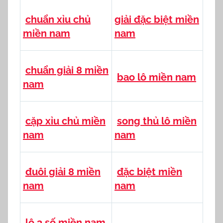
chuẩn xỉu chủ
giải đặc biệt miền
miền nam
nam
chuẩn giải 8 miền
bao lô miền nam
nam
cặp xỉu chủ miền
song thủ lô miền
nam
nam
đuôi giải 8 miền
đặc biệt miền
nam
nam
lô 3 số miền nam