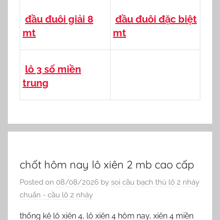
đầu đuôi giải 8
đầu đuôi đặc biệt
mt
mt
lô 3 số miền
trung
chốt hôm nay lô xiên 2 mb cao cấp
Posted on
08/08/2026
by
soi cầu bạch thủ lô 2 nháy
chuẩn - cầu lô 2 nháy
thống kê lô xiên 4, lô xiên 4 hôm nay, xiên 4 miền