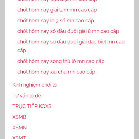
chốt hôm nay giải tám mn cao cấp
chốt hôm nay lô 3 số mn cao cấp
chốt hôm nay sớ đầu đuôi giải 8 mn cao cấp
chốt hôm nay sớ đầu đuôi giải đặc biệt mn cao
cấp
chốt hôm nay song thủ lô mn cao cấp
chốt hôm nay xíu chủ mn cao cấp
Kinh nghiệm chơi lô
Tư vấn lô đề
TRỰC TIẾP KQXS
XSMB
XSMN
XSMT