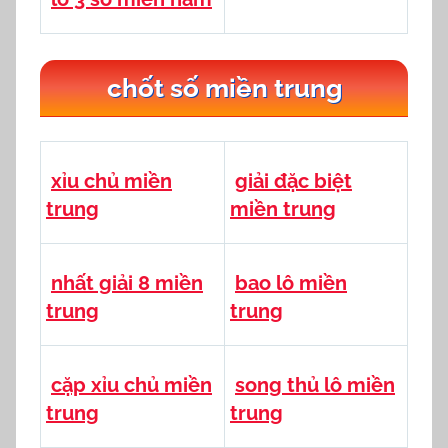
chốt số miền trung
xỉu chủ miền
giải đặc biệt
trung
miền trung
nhất giải 8 miền
bao lô miền
trung
trung
cặp xỉu chủ miền
song thủ lô miền
trung
trung