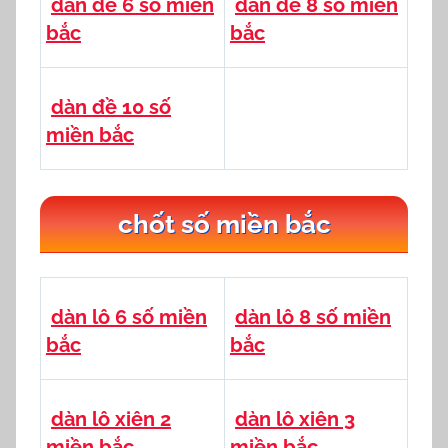
dàn đề 6 số miền
dàn đề 8 số miền
bắc
bắc
dàn đề 10 số
miền bắc
chốt số miền bắc
dàn lô 6 số miền
dàn lô 8 số miền
bắc
bắc
dàn lô xiên 2
dàn lô xiên 3
miền bắc
miền bắc