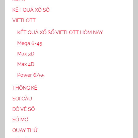
KẾT QUẢ XỔ SỐ
VIETLOTT
KẾT QUẢ XỔ SỐ VIETLOTT HÔM NAY
Mega 6×45
Max 3D
Max 4D
Power 6/55
THỐNG KÊ
SOI CẦU
DÒ VÉ SỐ
SỔ MƠ
QUAY THỬ