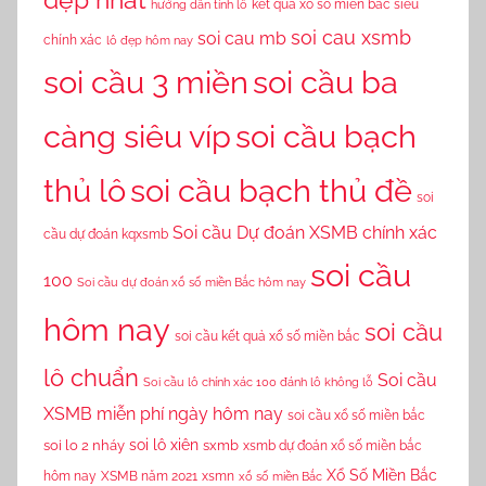
kết quả xổ số miền bắc siêu
hướng dẫn tính lô
soi cau xsmb
soi cau mb
chính xác
lô đẹp hôm nay
soi cầu 3 miền
soi cầu ba
càng siêu víp
soi cầu bạch
thủ lô
soi cầu bạch thủ đề
soi
Soi cầu Dự đoán XSMB chính xác
cầu dự đoán kqxsmb
soi cầu
100
Soi cầu dự đoán xổ số miền Bắc hôm nay
hôm nay
soi cầu
soi cầu kết quả xổ số miền bắc
lô chuẩn
Soi cầu
Soi cầu lô chính xác 100 đánh lô không lỗ
XSMB miễn phí ngày hôm nay
soi cầu xổ số miền bắc
soi lo 2 nháy
soi lô xiên
sxmb
xsmb dự đoán xổ số miền bắc
Xổ Số Miền Bắc
hôm nay
XSMB năm 2021
xsmn
xổ số miền Bắc