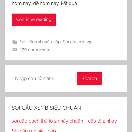
hôm nay, đề hom nay, kết quả
Continue reading
Soi cầu mb siêu cấp
,
Soi cầu mb vip
170 comments
Search
SOI CẦU XSMB SIÊU CHUẨN
soi cầu bạch thủ lô 2 nháy chuẩn – cầu lô 2 nháy
Soi cầu mb siêu cấp