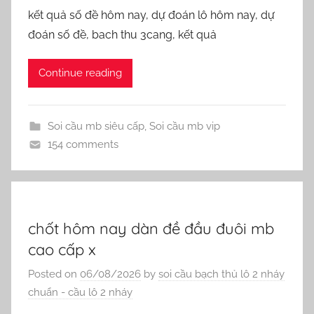
kết quả số đề hôm nay, dự đoán lô hôm nay, dự
đoán số đề, bach thu 3cang, kết quả
Continue reading
Soi cầu mb siêu cấp
,
Soi cầu mb vip
154 comments
chốt hôm nay dàn đề đầu đuôi mb
cao cấp x
Posted on
06/08/2026
by
soi cầu bạch thủ lô 2 nháy
chuẩn - cầu lô 2 nháy