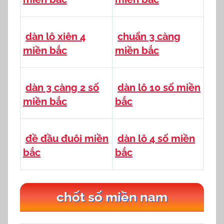
dàn lô xiên 4
chuẩn 3 càng
miền bắc
miền bắc
dàn 3 càng 2 số
dàn lô 10 số miền
miền bắc
bắc
đề đầu đuôi miền
dàn lô 4 số miền
bắc
bắc
chốt số miền nam