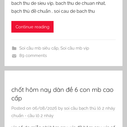
bach thu de sieu vip, bach thu de chuan nhat,
bạch thủ đề chuẩn , soi cau de bach thu
Continue reading
Soi cầu mb siêu cấp
,
Soi cầu mb vip
89 comments
chốt hôm nay dàn đề 6 con mb cao
cấp
Posted on
06/08/2026
by
soi cầu bạch thủ lô 2 nháy
chuẩn - cầu lô 2 nháy