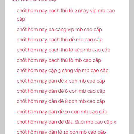
chốt hôm nay bạch thủ lô 2 nháy víp mb cao
cấp
chốt hôm nay ba càng víp mb cao cấp
chốt hôm nay bạch thủ đề mb cao cấp
chốt hôm nay bạch thủ lô kép mb cao cấp
chốt hôm nay bạch thủ lô mb cao cấp
chốt hôm nay cặp 3 càng víp mb cao cấp
chốt hôm nay dàn đề 4 con mb cao cấp
chốt hôm nay dàn đề 6 con mb cao cấp
chốt hôm nay dàn đề 8 con mb cao cấp
chốt hôm nay dàn đề 10 con mb cao cấp
chốt hôm nay dàn đề đầu đuôi mb cao cấp x
chốt hôm nay dàn lô 10 con mb cao cấp