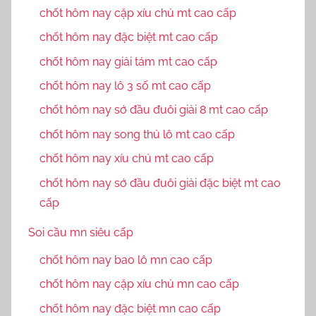
chốt hôm nay cặp xíu chủ mt cao cấp
chốt hôm nay đặc biệt mt cao cấp
chốt hôm nay giải tám mt cao cấp
chốt hôm nay lô 3 số mt cao cấp
chốt hôm nay sớ đầu đuôi giải 8 mt cao cấp
chốt hôm nay song thủ lô mt cao cấp
chốt hôm nay xíu chủ mt cao cấp
chốt hôm nay sớ đầu đuôi giải đặc biệt mt cao
cấp
Soi cầu mn siêu cấp
chốt hôm nay bao lô mn cao cấp
chốt hôm nay cặp xíu chủ mn cao cấp
chốt hôm nay đặc biệt mn cao cấp