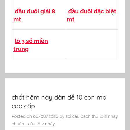
đầu đuôi giải 8
đầu đuôi đặc biệt
mt
mt
lô 3 số miền
trung
chốt hôm nay dàn đề 10 con mb
cao cấp
Posted on
06/08/2026
by
soi cầu bạch thủ lô 2 nháy
chuẩn - cầu lô 2 nháy