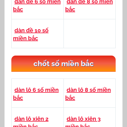
dàn đề 6 số miền
dàn đề 8 số miền
bắc
bắc
dàn đề 10 số
miền bắc
chốt số miền bắc
dàn lô 6 số miền
dàn lô 8 số miền
bắc
bắc
dàn lô xiên 2
dàn lô xiên 3
miền bắc
miền bắc