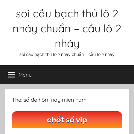
Skip
soi cầu bạch thủ lô 2
to
content
nháy chuẩn – cầu lô 2
nháy
soi cầu bạch thủ lô 2 nháy chuẩn – cầu lô 2 nháy
Menu
Thẻ:
số đề hôm nay mien nam
chốt số vip