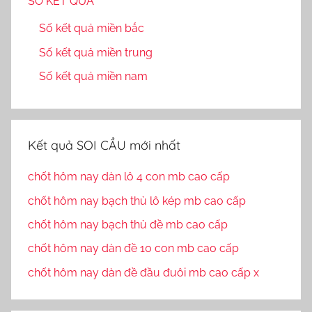
SỐ KẾT QUẢ
Số kết quả miền bắc
Số kết quả miền trung
Số kết quả miền nam
Kết quả SOI CẦU mới nhất
chốt hôm nay dàn lô 4 con mb cao cấp
chốt hôm nay bạch thủ lô kép mb cao cấp
chốt hôm nay bạch thủ đề mb cao cấp
chốt hôm nay dàn đề 10 con mb cao cấp
chốt hôm nay dàn đề đầu đuôi mb cao cấp x