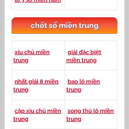
chốt số miền trung
xỉu chủ miền
giải đặc biệt
trung
miền trung
nhất giải 8 miền
bao lô miền
trung
trung
cặp xỉu chủ miền
song thủ lô miền
trung
trung