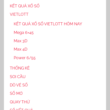
KẾT QUẢ XỔ SỐ
VIETLOTT
KẾT QUẢ XỔ SỐ VIETLOTT HÔM NAY
Mega 6×45
Max 3D
Max 4D
Power 6/55
THỐNG KÊ
SOI CẦU
DÒ VÉ SỐ
SỔ MƠ
QUAY THỬ