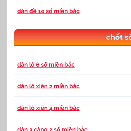
dàn đề 10 số miền bắc
chốt s
dàn lô 6 số miền bắc
dàn lô xiên 2 miền bắc
dàn lô xiên 4 miền bắc
dàn 3 càng 2 số miền bắc