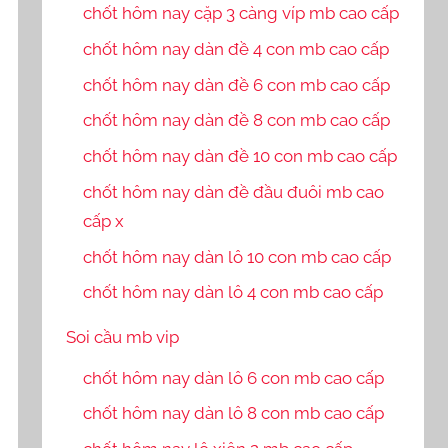
chốt hôm nay cặp 3 càng víp mb cao cấp
chốt hôm nay dàn đề 4 con mb cao cấp
chốt hôm nay dàn đề 6 con mb cao cấp
chốt hôm nay dàn đề 8 con mb cao cấp
chốt hôm nay dàn đề 10 con mb cao cấp
chốt hôm nay dàn đề đầu đuôi mb cao
cấp x
chốt hôm nay dàn lô 10 con mb cao cấp
chốt hôm nay dàn lô 4 con mb cao cấp
Soi cầu mb vip
chốt hôm nay dàn lô 6 con mb cao cấp
chốt hôm nay dàn lô 8 con mb cao cấp