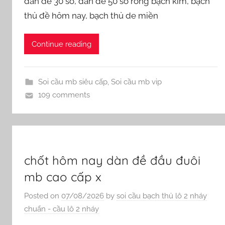
dàn đề 30 số, dàn de 50 số rồng bạch kim, bạch
thủ đề hôm nay, bạch thủ de miền
Continue reading
Soi cầu mb siêu cấp
,
Soi cầu mb vip
109 comments
chốt hôm nay dàn đề đầu đuôi
mb cao cấp x
Posted on
07/08/2026
by
soi cầu bạch thủ lô 2 nháy
chuẩn - cầu lô 2 nháy