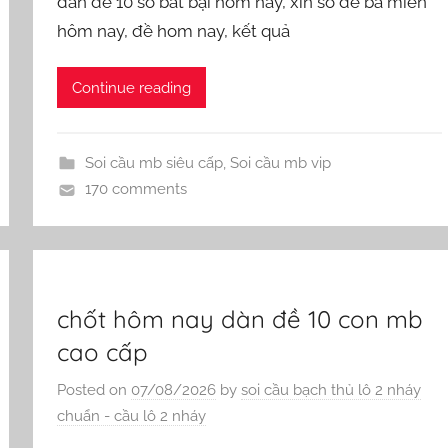
dàn đề 10 số bất bại hôm nay, xin số đề ba miền
hôm nay, đề hom nay, kết quả
Continue reading
Soi cầu mb siêu cấp
,
Soi cầu mb vip
170 comments
chốt hôm nay dàn đề 10 con mb
cao cấp
Posted on
07/08/2026
by
soi cầu bạch thủ lô 2 nháy
chuẩn - cầu lô 2 nháy