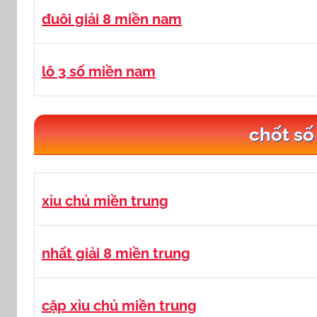
đuôi giải 8 miền nam
lô 3 số miền nam
chốt số
xỉu chủ miền trung
nhất giải 8 miền trung
cặp xỉu chủ miền trung