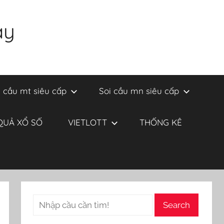
áy
i cầu mt siêu cấp
Soi cầu mn siêu cấp
QUẢ XỔ SỐ
VIETLOTT
THỐNG KÊ
Search