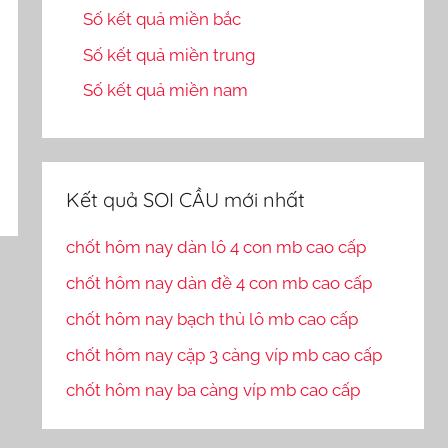
Số kết quả miền bắc
Số kết quả miền trung
Số kết quả miền nam
Kết quả SOI CẦU mới nhất
chốt hôm nay dàn lô 4 con mb cao cấp
chốt hôm nay dàn đề 4 con mb cao cấp
chốt hôm nay bạch thủ lô mb cao cấp
chốt hôm nay cặp 3 càng víp mb cao cấp
chốt hôm nay ba càng víp mb cao cấp