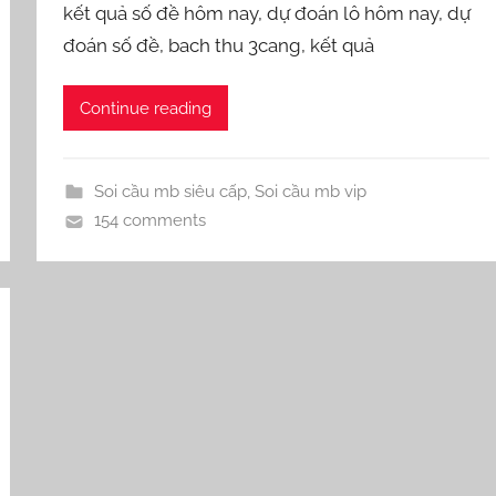
kết quả số đề hôm nay, dự đoán lô hôm nay, dự
đoán số đề, bach thu 3cang, kết quả
Continue reading
Soi cầu mb siêu cấp
,
Soi cầu mb vip
154 comments