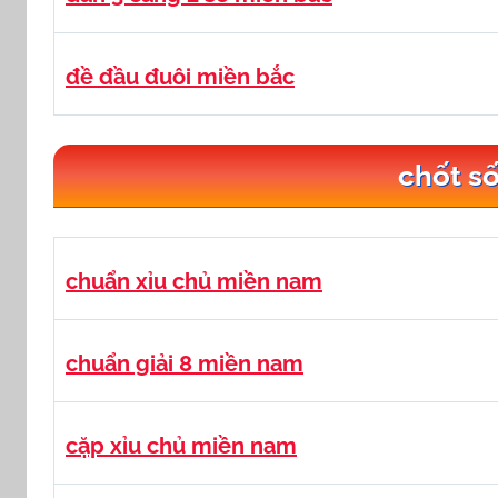
đề đầu đuôi miền bắc
chốt s
chuẩn xỉu chủ miền nam
chuẩn giải 8 miền nam
cặp xỉu chủ miền nam