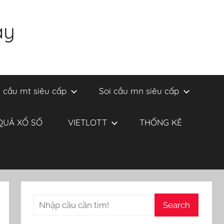
áy
i cầu mt siêu cấp
Soi cầu mn siêu cấp
QUẢ XỔ SỐ
VIETLOTT
THỐNG KÊ
Search