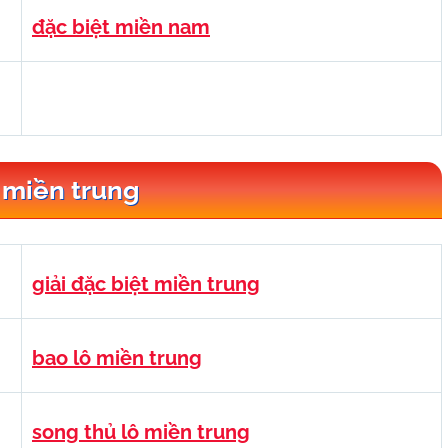
đặc biệt miền nam
 miền trung
giải đặc biệt miền trung
bao lô miền trung
song thủ lô miền trung