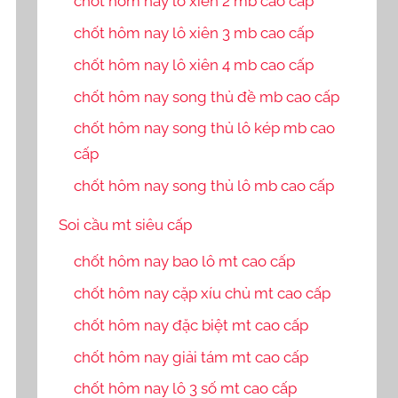
chốt hôm nay lô xiên 2 mb cao cấp
chốt hôm nay lô xiên 3 mb cao cấp
chốt hôm nay lô xiên 4 mb cao cấp
chốt hôm nay song thủ đề mb cao cấp
chốt hôm nay song thủ lô kép mb cao
cấp
chốt hôm nay song thủ lô mb cao cấp
Soi cầu mt siêu cấp
chốt hôm nay bao lô mt cao cấp
chốt hôm nay cặp xíu chủ mt cao cấp
chốt hôm nay đặc biệt mt cao cấp
chốt hôm nay giải tám mt cao cấp
chốt hôm nay lô 3 số mt cao cấp