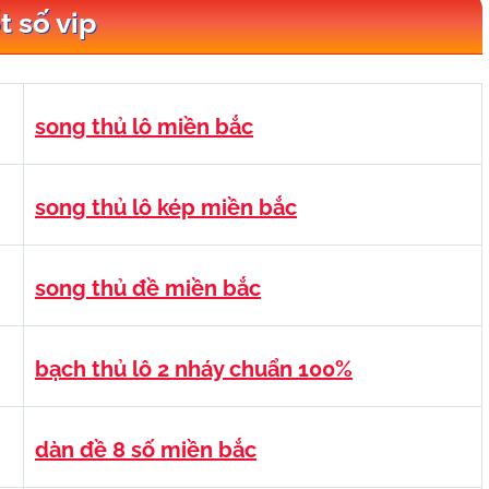
t số vip
song thủ lô miền bắc
song thủ lô kép miền bắc
song thủ đề miền bắc
bạch thủ lô 2 nháy chuẩn 100%
dàn đề 8 số miền bắc