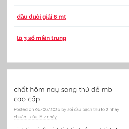
đầu đuôi giải 8 mt
lô 3 số miền trung
chốt hôm nay song thủ đề mb
cao cấp
Posted on
06/06/2026
by
soi cầu bạch thủ lô 2 nháy
chuẩn - cầu lô 2 nháy