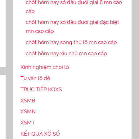
chốt hôm nay sớ đầu đuôi giải 8 mn cao
cấp
chốt hôm nay sớ đầu đuôi giải đặc biệt
mn cao cấp
chốt hôm nay song thủ lô mn cao cấp
chốt hôm nay xíu chủ mn cao cấp
Kinh nghiệm chơi lô
Tư vấn lô đề
TRỰC TIẾP KQXS
XSMB
XSMN
XSMT
KẾT QUẢ XỔ SỐ