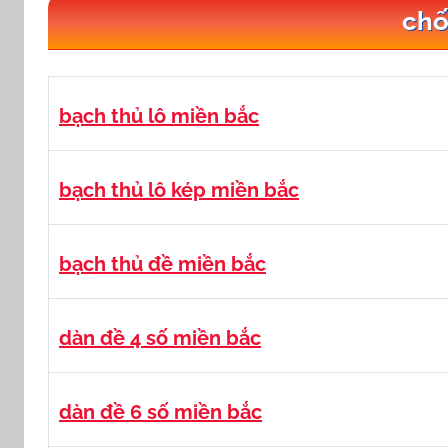
chố
bạch thủ lô miền bắc
bạch thủ lô kép miền bắc
bạch thủ đề miền bắc
dàn đề 4 số miền bắc
dàn đề 6 số miền bắc