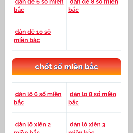
dàn đề 6 số miền
dàn đề 8 số miền
bắc
bắc
dàn đề 10 số
miền bắc
chốt số miền bắc
dàn lô 6 số miền
dàn lô 8 số miền
bắc
bắc
dàn lô xiên 2
dàn lô xiên 3
miền bắc
miền bắc