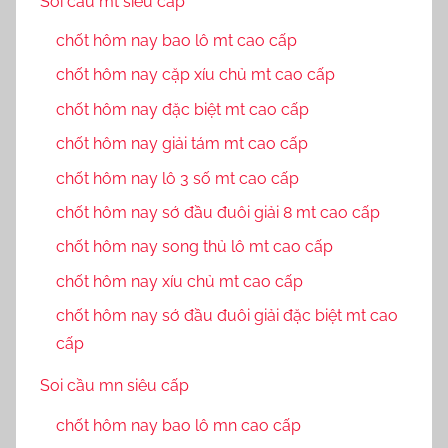
Soi cầu mt siêu cấp
chốt hôm nay bao lô mt cao cấp
chốt hôm nay cặp xíu chủ mt cao cấp
chốt hôm nay đặc biệt mt cao cấp
chốt hôm nay giải tám mt cao cấp
chốt hôm nay lô 3 số mt cao cấp
chốt hôm nay sớ đầu đuôi giải 8 mt cao cấp
chốt hôm nay song thủ lô mt cao cấp
chốt hôm nay xíu chủ mt cao cấp
chốt hôm nay sớ đầu đuôi giải đặc biệt mt cao
cấp
Soi cầu mn siêu cấp
chốt hôm nay bao lô mn cao cấp