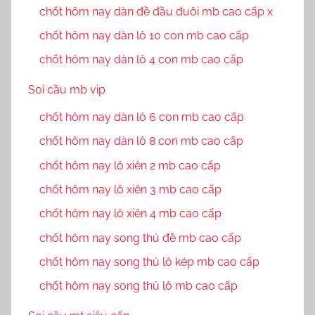
chốt hôm nay dàn đề đầu đuôi mb cao cấp x
chốt hôm nay dàn lô 10 con mb cao cấp
chốt hôm nay dàn lô 4 con mb cao cấp
Soi cầu mb vip
chốt hôm nay dàn lô 6 con mb cao cấp
chốt hôm nay dàn lô 8 con mb cao cấp
chốt hôm nay lô xiên 2 mb cao cấp
chốt hôm nay lô xiên 3 mb cao cấp
chốt hôm nay lô xiên 4 mb cao cấp
chốt hôm nay song thủ đề mb cao cấp
chốt hôm nay song thủ lô kép mb cao cấp
chốt hôm nay song thủ lô mb cao cấp