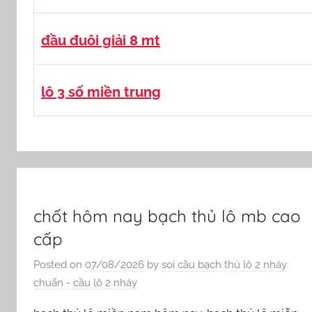
đầu đuôi giải 8 mt
lô 3 số miền trung
chốt hôm nay bạch thủ lô mb cao
cấp
Posted on
07/08/2026
by
soi cầu bạch thủ lô 2 nháy
chuẩn - cầu lô 2 nháy