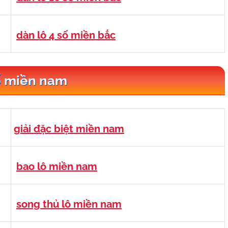
dàn lô 4 số miền bắc
ố miền nam
giải đặc biệt miền nam
bao lô miền nam
song thủ lô miền nam