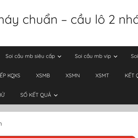
nháy chuẩn – cầu lô 2 nh
Soi cầu mb siêu cấp
Soi cầu mb vip
So
IẾP KQXS
XSMB
XSMN
XSMT
KẾT 
HỬ
SỐ KẾT QUẢ
h