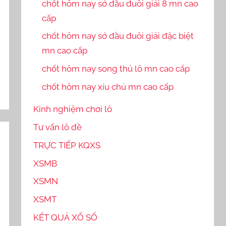
chốt hôm nay sớ đầu đuôi giải 8 mn cao
cấp
chốt hôm nay sớ đầu đuôi giải đặc biệt
mn cao cấp
chốt hôm nay song thủ lô mn cao cấp
chốt hôm nay xíu chủ mn cao cấp
Kinh nghiệm chơi lô
Tư vấn lô đề
TRỰC TIẾP KQXS
XSMB
XSMN
XSMT
KẾT QUẢ XỔ SỐ