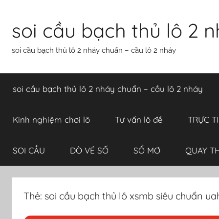
Skip
to
soi cầu bạch thủ lô 2 
content
soi cầu bạch thủ lô 2 nháy chuẩn – cầu lô 2 nháy
soi cầu bạch thủ lô 2 nháy chuẩn – cầu lô 2 nháy
Kinh nghiệm chơi lô
Tư vấn lô đề
TRỰC T
SOI CẦU
DÒ VÉ SỐ
SỔ MƠ
QUAY T
Thẻ:
soi cầu bạch thủ lô xsmb siêu chuẩn ua