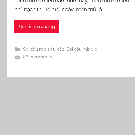
bạch thủ lô miền nam hôm nay, bạch thủ lô miễn
phí, bạch thủ lô mỗi ngày, bạch thủ lô
Continue reading
Soi cầu mb siêu cấp
,
Soi cầu mb vip
86 comments