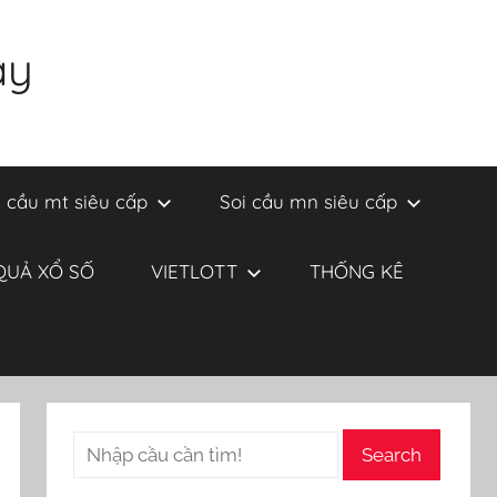
áy
i cầu mt siêu cấp
Soi cầu mn siêu cấp
QUẢ XỔ SỐ
VIETLOTT
THỐNG KÊ
Search