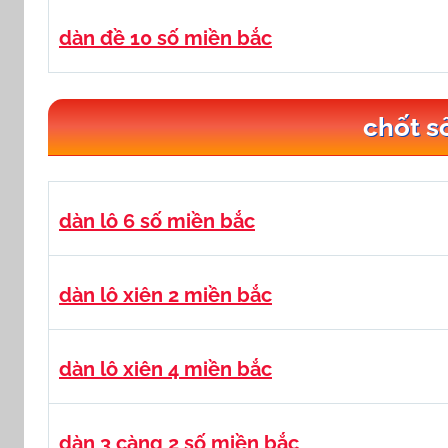
dàn đề 10 số miền bắc
chốt s
dàn lô 6 số miền bắc
dàn lô xiên 2 miền bắc
dàn lô xiên 4 miền bắc
dàn 3 càng 2 số miền bắc