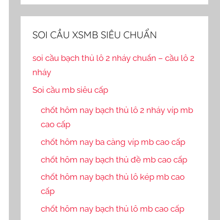
SOI CẦU XSMB SIÊU CHUẨN
soi cầu bạch thủ lô 2 nháy chuẩn – cầu lô 2
nháy
Soi cầu mb siêu cấp
chốt hôm nay bạch thủ lô 2 nháy víp mb
cao cấp
chốt hôm nay ba càng víp mb cao cấp
chốt hôm nay bạch thủ đề mb cao cấp
chốt hôm nay bạch thủ lô kép mb cao
cấp
chốt hôm nay bạch thủ lô mb cao cấp