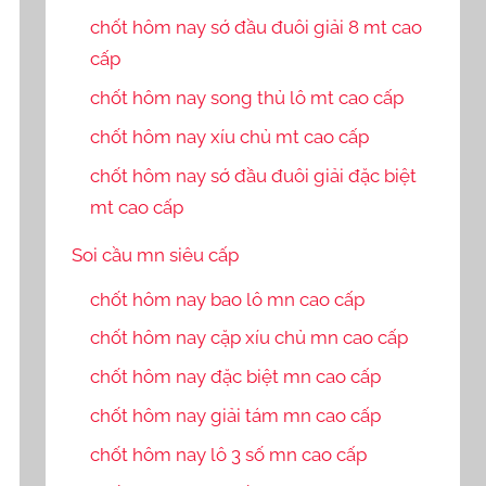
chốt hôm nay sớ đầu đuôi giải 8 mt cao
cấp
chốt hôm nay song thủ lô mt cao cấp
chốt hôm nay xíu chủ mt cao cấp
chốt hôm nay sớ đầu đuôi giải đặc biệt
mt cao cấp
Soi cầu mn siêu cấp
chốt hôm nay bao lô mn cao cấp
chốt hôm nay cặp xíu chủ mn cao cấp
chốt hôm nay đặc biệt mn cao cấp
chốt hôm nay giải tám mn cao cấp
chốt hôm nay lô 3 số mn cao cấp