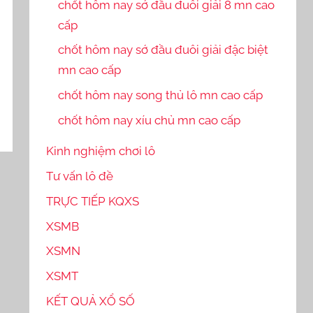
chốt hôm nay sớ đầu đuôi giải 8 mn cao
cấp
chốt hôm nay sớ đầu đuôi giải đặc biệt
mn cao cấp
chốt hôm nay song thủ lô mn cao cấp
chốt hôm nay xíu chủ mn cao cấp
Kinh nghiệm chơi lô
Tư vấn lô đề
TRỰC TIẾP KQXS
XSMB
XSMN
XSMT
KẾT QUẢ XỔ SỐ