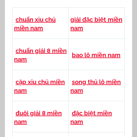
chuẩn xỉu chủ
giải đặc biệt miền
miền nam
nam
chuẩn giải 8 miền
bao lô miền nam
nam
cặp xỉu chủ miền
song thủ lô miền
nam
nam
đuôi giải 8 miền
đặc biệt miền
nam
nam