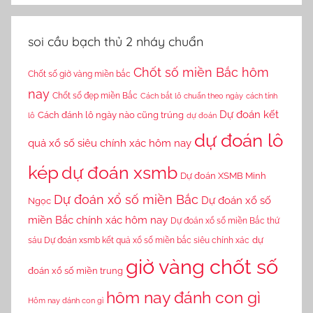
soi cầu bạch thủ 2 nháy chuẩn
Chốt số miền Bắc hôm
Chốt số giờ vàng miền bắc
nay
Chốt số đẹp miền Bắc
Cách bắt lô chuẩn theo ngày
cách tính
Dự đoán kết
Cách đánh lô ngày nào cũng trúng
dự đoán
lô
dự đoán lô
quả xổ số siêu chính xác hôm nay
kép
dự đoán xsmb
Dự đoán XSMB Minh
Dự đoán xổ số miền Bắc
Dự đoán xổ số
Ngọc
miền Bắc chính xác hôm nay
Dự đoán xổ số miền Bắc thứ
dự
sáu Dự đoán xsmb kết quả xổ số miền bắc siêu chính xác
giờ vàng chốt số
đoán xổ số miền trung
hôm nay đánh con gì
Hôm nay đánh con gì