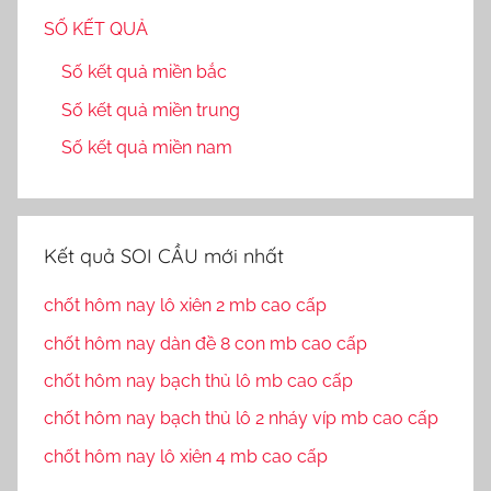
SỐ KẾT QUẢ
Số kết quả miền bắc
Số kết quả miền trung
Số kết quả miền nam
Kết quả SOI CẦU mới nhất
chốt hôm nay lô xiên 2 mb cao cấp
chốt hôm nay dàn đề 8 con mb cao cấp
chốt hôm nay bạch thủ lô mb cao cấp
chốt hôm nay bạch thủ lô 2 nháy víp mb cao cấp
chốt hôm nay lô xiên 4 mb cao cấp