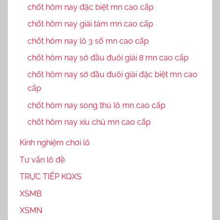
chốt hôm nay đặc biệt mn cao cấp
chốt hôm nay giải tám mn cao cấp
chốt hôm nay lô 3 số mn cao cấp
chốt hôm nay sớ đầu đuôi giải 8 mn cao cấp
chốt hôm nay sớ đầu đuôi giải đặc biệt mn cao
cấp
chốt hôm nay song thủ lô mn cao cấp
chốt hôm nay xíu chủ mn cao cấp
Kinh nghiệm chơi lô
Tư vấn lô đề
TRỰC TIẾP KQXS
XSMB
XSMN