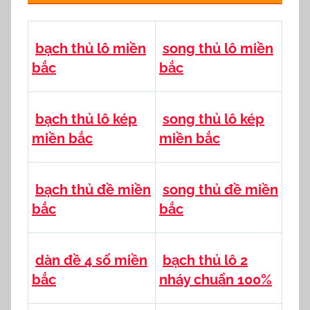
bạch thủ lô miền
song thủ lô miền
bắc
bắc
bạch thủ lô kép
song thủ lô kép
miền bắc
miền bắc
bạch thủ đề miền
song thủ đề miền
bắc
bắc
dàn đề 4 số miền
bạch thủ lô 2
bắc
nháy chuẩn 100%