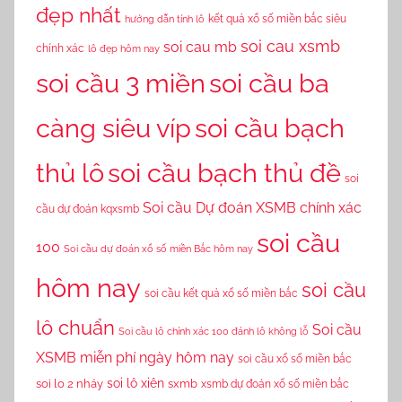
đẹp nhất
kết quả xổ số miền bắc siêu
hướng dẫn tính lô
soi cau xsmb
soi cau mb
chính xác
lô đẹp hôm nay
soi cầu 3 miền
soi cầu ba
càng siêu víp
soi cầu bạch
thủ lô
soi cầu bạch thủ đề
soi
Soi cầu Dự đoán XSMB chính xác
cầu dự đoán kqxsmb
soi cầu
100
Soi cầu dự đoán xổ số miền Bắc hôm nay
hôm nay
soi cầu
soi cầu kết quả xổ số miền bắc
lô chuẩn
Soi cầu
Soi cầu lô chính xác 100 đánh lô không lỗ
XSMB miễn phí ngày hôm nay
soi cầu xổ số miền bắc
soi lo 2 nháy
soi lô xiên
sxmb
xsmb dự đoán xổ số miền bắc