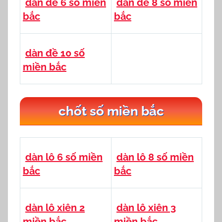
dàn đề 6 số miền
dàn đề 8 số miền
bắc
bắc
dàn đề 10 số
miền bắc
chốt số miền bắc
dàn lô 6 số miền
dàn lô 8 số miền
bắc
bắc
dàn lô xiên 2
dàn lô xiên 3
miền bắc
miền bắc