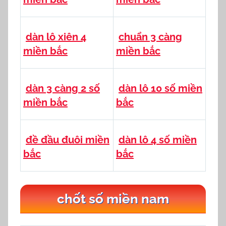
dàn lô xiên 4
chuẩn 3 càng
miền bắc
miền bắc
dàn 3 càng 2 số
dàn lô 10 số miền
miền bắc
bắc
đề đầu đuôi miền
dàn lô 4 số miền
bắc
bắc
chốt số miền nam