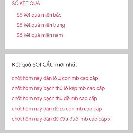
SỐ KẾT QUẢ
Số kết quả miền bắc
Số kết quả miền trung
Số kết quả miền nam
Kết quả SOI CẦU mới nhất
chốt hôm nay dàn lô 4 con mb cao cấp
chốt hôm nay bạch thủ lô kép mb cao cấp
chốt hôm nay bạch thủ đề mb cao cấp
chốt hôm nay dàn đề 10 con mb cao cấp
chốt hôm nay dàn đề đầu đuôi mb cao cấp x