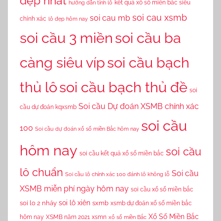
đẹp nhất
kết quả xổ số miền bắc siêu
hướng dẫn tính lô
soi cau xsmb
soi cau mb
chính xác
lô đẹp hôm nay
soi cầu 3 miền
soi cầu ba
càng siêu víp
soi cầu bạch
thủ lô
soi cầu bạch thủ đề
soi
Soi cầu Dự đoán XSMB chính xác
cầu dự đoán kqxsmb
soi cầu
100
Soi cầu dự đoán xổ số miền Bắc hôm nay
hôm nay
soi cầu
soi cầu kết quả xổ số miền bắc
lô chuẩn
Soi cầu
Soi cầu lô chính xác 100 đánh lô không lỗ
XSMB miễn phí ngày hôm nay
soi cầu xổ số miền bắc
soi lo 2 nháy
soi lô xiên
sxmb
xsmb dự đoán xổ số miền bắc
Xổ Số Miền Bắc
hôm nay
XSMB năm 2021
xsmn
xổ số miền Bắc