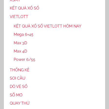
KẾT QUẢ XỔ SỐ
VIETLOTT
KẾT QUẢ XỔ SỐ VIETLOTT HÔM NAY
Mega 6×45
Max 3D
Max 4D
Power 6/55
THỐNG KÊ
SOI CẦU
DÒ VÉ SỐ
SỔ MƠ
QUAY THỬ