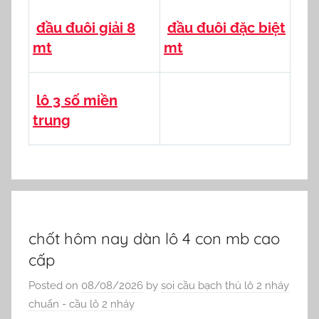
đầu đuôi giải 8
đầu đuôi đặc biệt
mt
mt
lô 3 số miền
trung
chốt hôm nay dàn lô 4 con mb cao
cấp
Posted on
08/08/2026
by
soi cầu bạch thủ lô 2 nháy
chuẩn - cầu lô 2 nháy