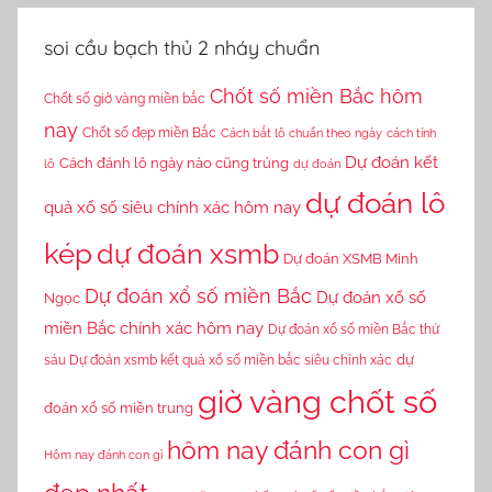
soi cầu bạch thủ 2 nháy chuẩn
Chốt số miền Bắc hôm
Chốt số giờ vàng miền bắc
nay
Chốt số đẹp miền Bắc
Cách bắt lô chuẩn theo ngày
cách tính
Dự đoán kết
Cách đánh lô ngày nào cũng trúng
dự đoán
lô
dự đoán lô
quả xổ số siêu chính xác hôm nay
kép
dự đoán xsmb
Dự đoán XSMB Minh
Dự đoán xổ số miền Bắc
Dự đoán xổ số
Ngọc
miền Bắc chính xác hôm nay
Dự đoán xổ số miền Bắc thứ
dự
sáu Dự đoán xsmb kết quả xổ số miền bắc siêu chính xác
giờ vàng chốt số
đoán xổ số miền trung
hôm nay đánh con gì
Hôm nay đánh con gì