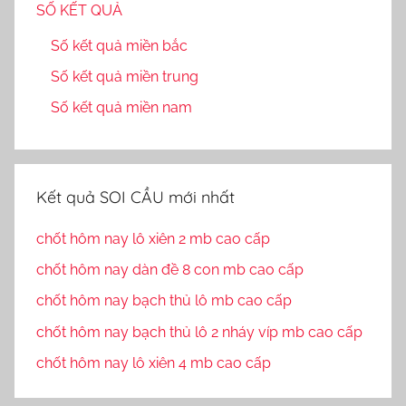
SỐ KẾT QUẢ
Số kết quả miền bắc
Số kết quả miền trung
Số kết quả miền nam
Kết quả SOI CẦU mới nhất
chốt hôm nay lô xiên 2 mb cao cấp
chốt hôm nay dàn đề 8 con mb cao cấp
chốt hôm nay bạch thủ lô mb cao cấp
chốt hôm nay bạch thủ lô 2 nháy víp mb cao cấp
chốt hôm nay lô xiên 4 mb cao cấp