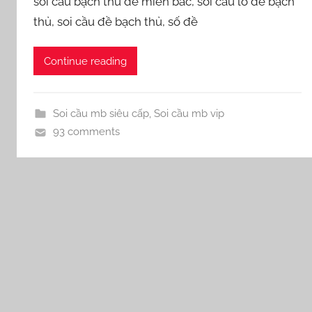
soi cầu bạch thủ đề miền bắc, soi cầu lô de bạch
thủ, soi cầu đề bạch thủ, số đề
Continue reading
Soi cầu mb siêu cấp
,
Soi cầu mb vip
93 comments