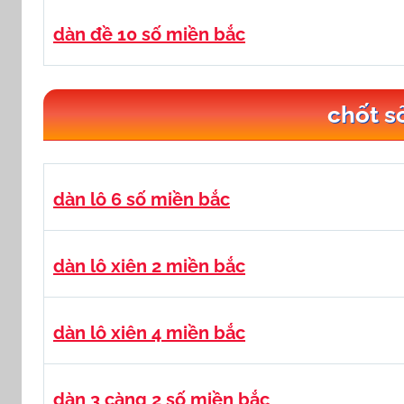
dàn đề 10 số miền bắc
chốt s
dàn lô 6 số miền bắc
dàn lô xiên 2 miền bắc
dàn lô xiên 4 miền bắc
dàn 3 càng 2 số miền bắc