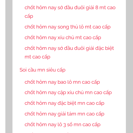
chốt hôm nay sớ đầu đuôi giải 8 mt cao
cấp
chốt hôm nay song thủ lô mt cao cấp
chốt hôm nay xíu chủ mt cao cấp
chốt hôm nay sớ đầu đuôi giải đặc biệt
mt cao cấp
Soi cầu mn siêu cấp
chốt hôm nay bao lô mn cao cấp
chốt hôm nay cặp xíu chủ mn cao cấp
chốt hôm nay đặc biệt mn cao cấp
chốt hôm nay giải tám mn cao cấp
chốt hôm nay lô 3 số mn cao cấp