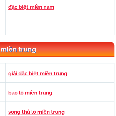
đặc biệt miền nam
 miền trung
giải đặc biệt miền trung
bao lô miền trung
song thủ lô miền trung