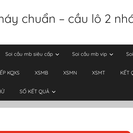
nháy chuẩn – cầu lô 2 nh
Soi cầu mb siêu cấp
Soi cầu mb vip
So
IẾP KQXS
XSMB
XSMN
XSMT
KẾT 
HỬ
SỐ KẾT QUẢ