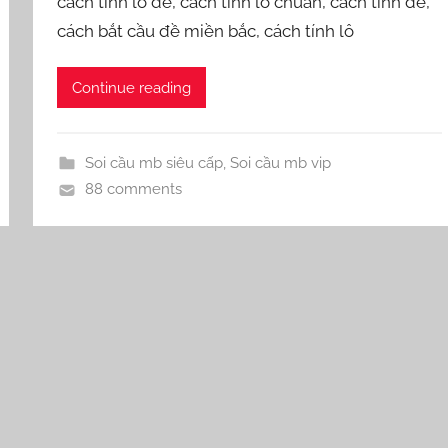
cách tính lô đề, cách tính lô chuẩn, cach tinh de,
cách bắt cầu đề miền bắc, cách tính lô
Continue reading
Soi cầu mb siêu cấp
,
Soi cầu mb vip
88 comments