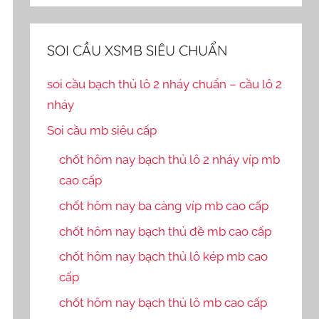
SOI CẦU XSMB SIÊU CHUẨN
soi cầu bạch thủ lô 2 nháy chuẩn – cầu lô 2
nháy
Soi cầu mb siêu cấp
chốt hôm nay bạch thủ lô 2 nháy víp mb
cao cấp
chốt hôm nay ba càng víp mb cao cấp
chốt hôm nay bạch thủ đề mb cao cấp
chốt hôm nay bạch thủ lô kép mb cao
cấp
chốt hôm nay bạch thủ lô mb cao cấp