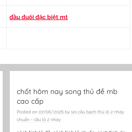
đầu đuôi đặc biệt mt
chốt hôm nay song thủ đề mb
cao cấp
Posted on
07/06/2026
by
soi cầu bạch thủ lô 2 nháy
chuẩn - cầu lô 2 nháy