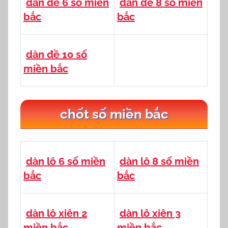
dàn đề 6 số miền
dàn đề 8 số miền
bắc
bắc
dàn đề 10 số
miền bắc
chốt số miền bắc
dàn lô 6 số miền
dàn lô 8 số miền
bắc
bắc
dàn lô xiên 2
dàn lô xiên 3
miền bắc
miền bắc