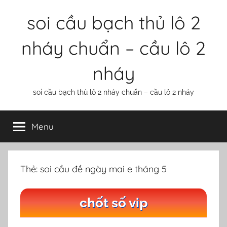
Skip
soi cầu bạch thủ lô 2
to
content
nháy chuẩn – cầu lô 2
nháy
soi cầu bạch thủ lô 2 nháy chuẩn – cầu lô 2 nháy
Menu
Thẻ:
soi cầu đề ngày mai e tháng 5
chốt số vip