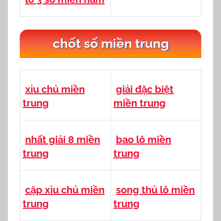
chốt số miền trung
xỉu chủ miền
giải đặc biệt
trung
miền trung
nhất giải 8 miền
bao lô miền
trung
trung
cặp xỉu chủ miền
song thủ lô miền
trung
trung