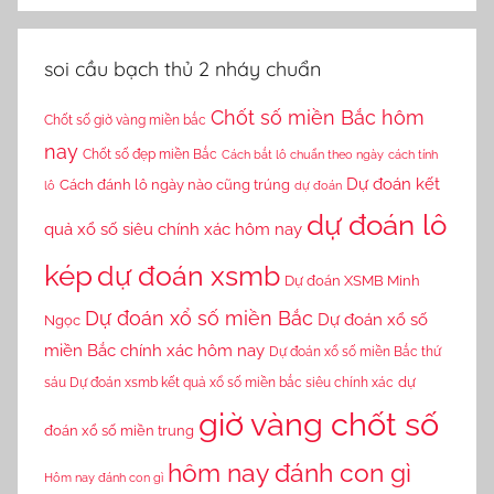
soi cầu bạch thủ 2 nháy chuẩn
Chốt số miền Bắc hôm
Chốt số giờ vàng miền bắc
nay
Chốt số đẹp miền Bắc
Cách bắt lô chuẩn theo ngày
cách tính
Dự đoán kết
Cách đánh lô ngày nào cũng trúng
dự đoán
lô
dự đoán lô
quả xổ số siêu chính xác hôm nay
kép
dự đoán xsmb
Dự đoán XSMB Minh
Dự đoán xổ số miền Bắc
Dự đoán xổ số
Ngọc
miền Bắc chính xác hôm nay
Dự đoán xổ số miền Bắc thứ
dự
sáu Dự đoán xsmb kết quả xổ số miền bắc siêu chính xác
giờ vàng chốt số
đoán xổ số miền trung
hôm nay đánh con gì
Hôm nay đánh con gì