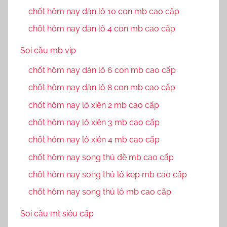
chốt hôm nay dàn lô 10 con mb cao cấp
chốt hôm nay dàn lô 4 con mb cao cấp
Soi cầu mb vip
chốt hôm nay dàn lô 6 con mb cao cấp
chốt hôm nay dàn lô 8 con mb cao cấp
chốt hôm nay lô xiên 2 mb cao cấp
chốt hôm nay lô xiên 3 mb cao cấp
chốt hôm nay lô xiên 4 mb cao cấp
chốt hôm nay song thủ đề mb cao cấp
chốt hôm nay song thủ lô kép mb cao cấp
chốt hôm nay song thủ lô mb cao cấp
Soi cầu mt siêu cấp