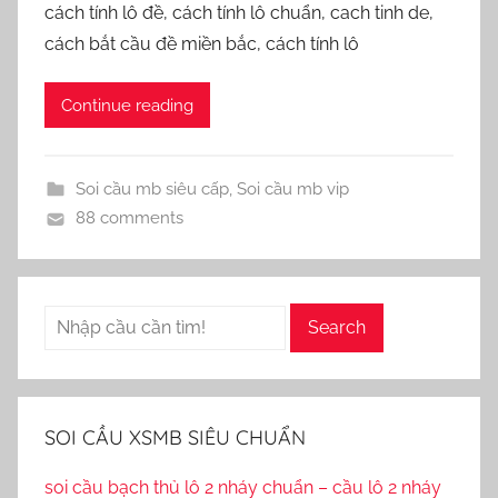
cách tính lô đề, cách tính lô chuẩn, cach tinh de,
cách bắt cầu đề miền bắc, cách tính lô
Continue reading
Soi cầu mb siêu cấp
,
Soi cầu mb vip
88 comments
Search
SOI CẦU XSMB SIÊU CHUẨN
soi cầu bạch thủ lô 2 nháy chuẩn – cầu lô 2 nháy