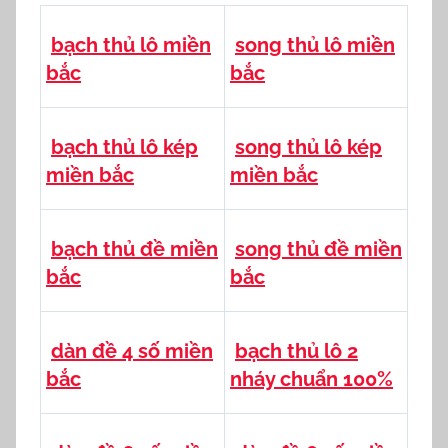
bạch thủ lô miền
song thủ lô miền
bắc
bắc
bạch thủ lô kép
song thủ lô kép
miền bắc
miền bắc
bạch thủ đề miền
song thủ đề miền
bắc
bắc
dàn đề 4 số miền
bạch thủ lô 2
bắc
nháy chuẩn 100%