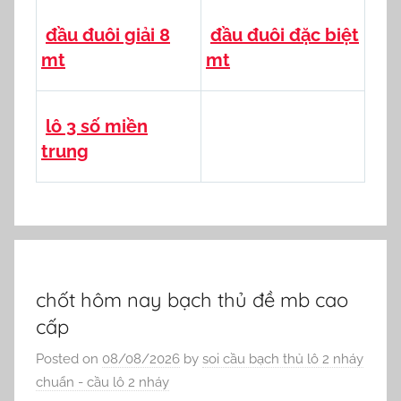
đầu đuôi giải 8
đầu đuôi đặc biệt
mt
mt
lô 3 số miền
trung
chốt hôm nay bạch thủ đề mb cao
cấp
Posted on
08/08/2026
by
soi cầu bạch thủ lô 2 nháy
chuẩn - cầu lô 2 nháy