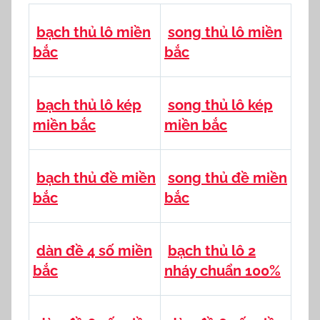
bạch thủ lô miền
song thủ lô miền
bắc
bắc
bạch thủ lô kép
song thủ lô kép
miền bắc
miền bắc
bạch thủ đề miền
song thủ đề miền
bắc
bắc
dàn đề 4 số miền
bạch thủ lô 2
bắc
nháy chuẩn 100%