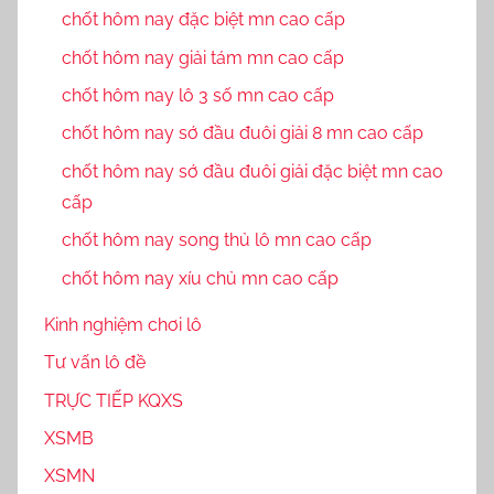
chốt hôm nay đặc biệt mn cao cấp
chốt hôm nay giải tám mn cao cấp
chốt hôm nay lô 3 số mn cao cấp
chốt hôm nay sớ đầu đuôi giải 8 mn cao cấp
chốt hôm nay sớ đầu đuôi giải đặc biệt mn cao
cấp
chốt hôm nay song thủ lô mn cao cấp
chốt hôm nay xíu chủ mn cao cấp
Kinh nghiệm chơi lô
Tư vấn lô đề
TRỰC TIẾP KQXS
XSMB
XSMN