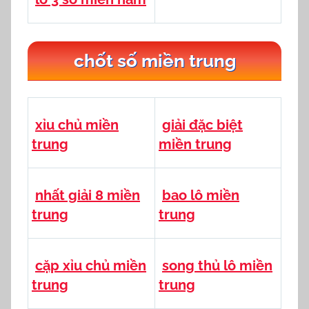
chốt số miền trung
xỉu chủ miền
giải đặc biệt
trung
miền trung
nhất giải 8 miền
bao lô miền
trung
trung
cặp xỉu chủ miền
song thủ lô miền
trung
trung