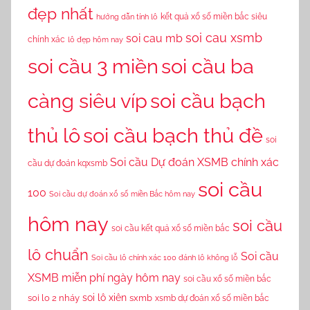
đẹp nhất
kết quả xổ số miền bắc siêu
hướng dẫn tính lô
soi cau xsmb
soi cau mb
chính xác
lô đẹp hôm nay
soi cầu 3 miền
soi cầu ba
càng siêu víp
soi cầu bạch
thủ lô
soi cầu bạch thủ đề
soi
Soi cầu Dự đoán XSMB chính xác
cầu dự đoán kqxsmb
soi cầu
100
Soi cầu dự đoán xổ số miền Bắc hôm nay
hôm nay
soi cầu
soi cầu kết quả xổ số miền bắc
lô chuẩn
Soi cầu
Soi cầu lô chính xác 100 đánh lô không lỗ
XSMB miễn phí ngày hôm nay
soi cầu xổ số miền bắc
soi lo 2 nháy
soi lô xiên
sxmb
xsmb dự đoán xổ số miền bắc