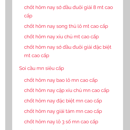
chốt hôm nay sớ đầu đuôi giải 8 mt cao
cấp
chốt hôm nay song thủ lô mt cao cấp
chốt hôm nay xíu chủ mt cao cấp
chốt hôm nay sớ đầu đuôi giải đặc biệt
mt cao cấp
Soi cầu mn siêu cấp
chốt hôm nay bao lô mn cao cấp
chốt hôm nay cặp xíu chủ mn cao cấp
chốt hôm nay đặc biệt mn cao cấp
chốt hôm nay giải tám mn cao cấp
chốt hôm nay lô 3 số mn cao cấp