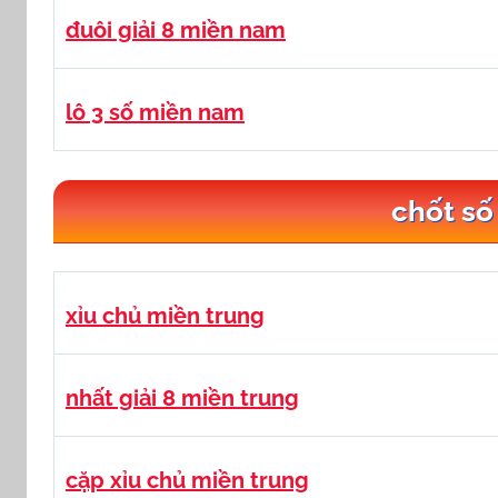
đuôi giải 8 miền nam
lô 3 số miền nam
chốt số
xỉu chủ miền trung
nhất giải 8 miền trung
cặp xỉu chủ miền trung