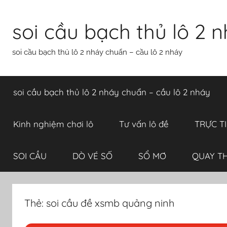
Skip
to
soi cầu bạch thủ lô 2 
content
soi cầu bạch thủ lô 2 nháy chuẩn – cầu lô 2 nháy
soi cầu bạch thủ lô 2 nháy chuẩn – cầu lô 2 nháy
Kinh nghiệm chơi lô
Tư vấn lô đề
TRỰC T
SOI CẦU
DÒ VÉ SỐ
SỔ MƠ
QUAY T
Thẻ:
soi cầu đề xsmb quảng ninh