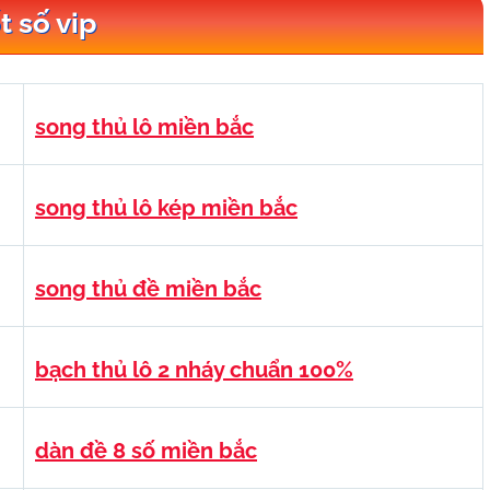
t số vip
song thủ lô miền bắc
song thủ lô kép miền bắc
song thủ đề miền bắc
bạch thủ lô 2 nháy chuẩn 100%
dàn đề 8 số miền bắc