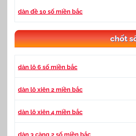
dàn đề 10 số miền bắc
chốt s
dàn lô 6 số miền bắc
dàn lô xiên 2 miền bắc
dàn lô xiên 4 miền bắc
dàn 3 càng 2 số miền bắc