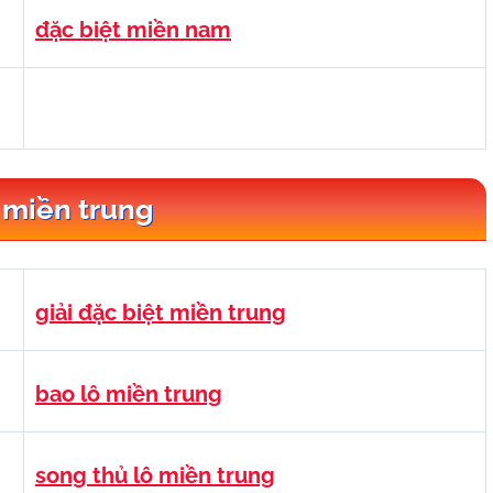
đặc biệt miền nam
 miền trung
giải đặc biệt miền trung
bao lô miền trung
song thủ lô miền trung