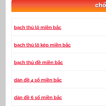
chố
bạch thủ lô miền bắc
bạch thủ lô kép miền bắc
bạch thủ đề miền bắc
dàn đề 4 số miền bắc
dàn đề 6 số miền bắc