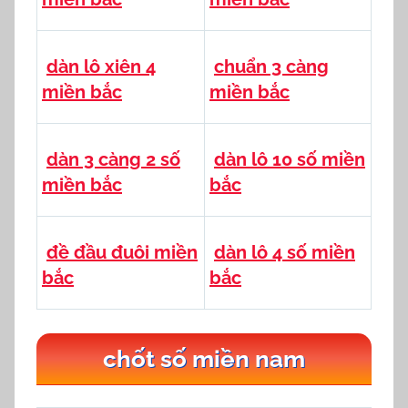
dàn lô xiên 4
chuẩn 3 càng
miền bắc
miền bắc
dàn 3 càng 2 số
dàn lô 10 số miền
miền bắc
bắc
đề đầu đuôi miền
dàn lô 4 số miền
bắc
bắc
chốt số miền nam