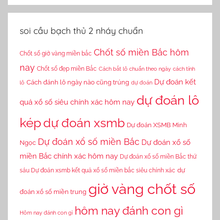
soi cầu bạch thủ 2 nháy chuẩn
Chốt số miền Bắc hôm
Chốt số giờ vàng miền bắc
nay
Chốt số đẹp miền Bắc
Cách bắt lô chuẩn theo ngày
cách tính
Dự đoán kết
Cách đánh lô ngày nào cũng trúng
dự đoán
lô
dự đoán lô
quả xổ số siêu chính xác hôm nay
kép
dự đoán xsmb
Dự đoán XSMB Minh
Dự đoán xổ số miền Bắc
Dự đoán xổ số
Ngọc
miền Bắc chính xác hôm nay
Dự đoán xổ số miền Bắc thứ
dự
sáu Dự đoán xsmb kết quả xổ số miền bắc siêu chính xác
giờ vàng chốt số
đoán xổ số miền trung
hôm nay đánh con gì
Hôm nay đánh con gì