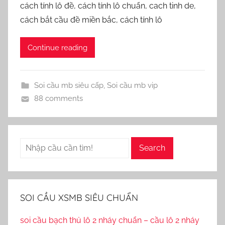
cách tính lô đề, cách tính lô chuẩn, cach tinh de,
cách bắt cầu đề miền bắc, cách tính lô
Continue reading
Soi cầu mb siêu cấp
,
Soi cầu mb vip
88 comments
Search
SOI CẦU XSMB SIÊU CHUẨN
soi cầu bạch thủ lô 2 nháy chuẩn – cầu lô 2 nháy