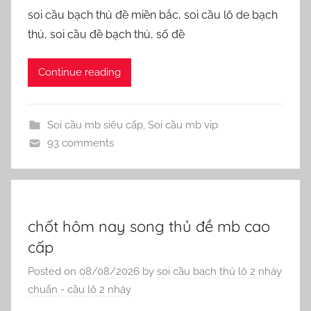
soi cầu bạch thủ đề miền bắc, soi cầu lô de bạch
thủ, soi cầu đề bạch thủ, số đề
Continue reading
Soi cầu mb siêu cấp
,
Soi cầu mb vip
93 comments
chốt hôm nay song thủ đề mb cao
cấp
Posted on
08/08/2026
by
soi cầu bạch thủ lô 2 nháy
chuẩn - cầu lô 2 nháy