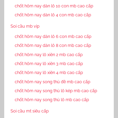
chốt hôm nay dàn lô 10 con mb cao cấp
chốt hôm nay dàn lô 4 con mb cao cấp
Soi cầu mb vip
chốt hôm nay dàn lô 6 con mb cao cấp
chốt hôm nay dàn lô 8 con mb cao cấp
chốt hôm nay lô xiên 2 mb cao cấp
chốt hôm nay lô xiên 3 mb cao cấp
chốt hôm nay lô xiên 4 mb cao cấp
chốt hôm nay song thủ đề mb cao cấp
chốt hôm nay song thủ lô kép mb cao cấp
chốt hôm nay song thủ lô mb cao cấp
Soi cầu mt siêu cấp