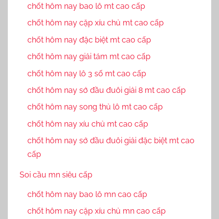
chốt hôm nay bao lô mt cao cấp
chốt hôm nay cặp xíu chủ mt cao cấp
chốt hôm nay đặc biệt mt cao cấp
chốt hôm nay giải tám mt cao cấp
chốt hôm nay lô 3 số mt cao cấp
chốt hôm nay sớ đầu đuôi giải 8 mt cao cấp
chốt hôm nay song thủ lô mt cao cấp
chốt hôm nay xíu chủ mt cao cấp
chốt hôm nay sớ đầu đuôi giải đặc biệt mt cao
cấp
Soi cầu mn siêu cấp
chốt hôm nay bao lô mn cao cấp
chốt hôm nay cặp xíu chủ mn cao cấp