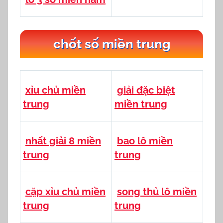
chốt số miền trung
xỉu chủ miền
giải đặc biệt
trung
miền trung
nhất giải 8 miền
bao lô miền
trung
trung
cặp xỉu chủ miền
song thủ lô miền
trung
trung