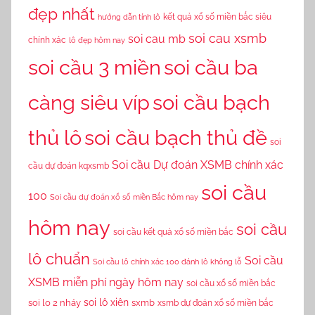
đẹp nhất
kết quả xổ số miền bắc siêu
hướng dẫn tính lô
soi cau xsmb
soi cau mb
chính xác
lô đẹp hôm nay
soi cầu 3 miền
soi cầu ba
càng siêu víp
soi cầu bạch
thủ lô
soi cầu bạch thủ đề
soi
Soi cầu Dự đoán XSMB chính xác
cầu dự đoán kqxsmb
soi cầu
100
Soi cầu dự đoán xổ số miền Bắc hôm nay
hôm nay
soi cầu
soi cầu kết quả xổ số miền bắc
lô chuẩn
Soi cầu
Soi cầu lô chính xác 100 đánh lô không lỗ
XSMB miễn phí ngày hôm nay
soi cầu xổ số miền bắc
soi lo 2 nháy
soi lô xiên
sxmb
xsmb dự đoán xổ số miền bắc