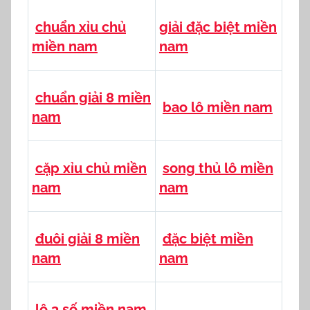
chuẩn xỉu chủ
giải đặc biệt miền
miền nam
nam
chuẩn giải 8 miền
bao lô miền nam
nam
cặp xỉu chủ miền
song thủ lô miền
nam
nam
đuôi giải 8 miền
đặc biệt miền
nam
nam
lô 3 số miền nam