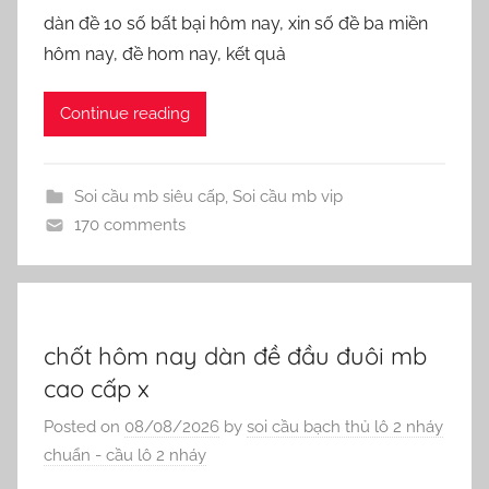
dàn đề 10 số bất bại hôm nay, xin số đề ba miền
hôm nay, đề hom nay, kết quả
Continue reading
Soi cầu mb siêu cấp
,
Soi cầu mb vip
170 comments
chốt hôm nay dàn đề đầu đuôi mb
cao cấp x
Posted on
08/08/2026
by
soi cầu bạch thủ lô 2 nháy
chuẩn - cầu lô 2 nháy