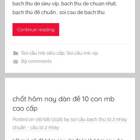
bach thu de sieu vip, bach thu de chuan nhat,
bạch thủ đề chuẩn , soi cau de bach thu
Continue reading
Soi cầu mb siêu cấp
,
Soi cầu mb vip
89 comments
chốt hôm nay dàn đề 10 con mb
cao cấp
Posted on
08/08/2026
by
soi cầu bạch thủ lô 2 nháy
chuẩn - cầu lô 2 nháy