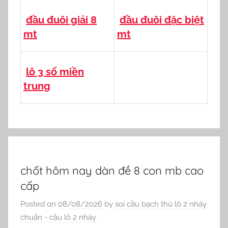
đầu đuôi giải 8
đầu đuôi đặc biệt
mt
mt
lô 3 số miền
trung
chốt hôm nay dàn đề 8 con mb cao
cấp
Posted on
08/08/2026
by
soi cầu bạch thủ lô 2 nháy
chuẩn - cầu lô 2 nháy