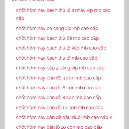
chốt hôm nay bạch thủ lô 2 nháy víp mb cao
cấp
chốt hôm nay ba càng víp mb cao cấp
chốt hôm nay bạch thủ đề mb cao cấp
chốt hôm nay bạch thủ lô kép mb cao cấp
chốt hôm nay bạch thủ lô mb cao cấp
chốt hôm nay cặp 3 càng víp mb cao cấp
chốt hôm nay dàn đề 4 con mb cao cấp
chốt hôm nay dàn đề 6 con mb cao cấp
chốt hôm nay dàn đề 8 con mb cao cấp
chốt hôm nay dàn đề 10 con mb cao cấp
chốt hôm nay dàn đề đầu đuôi mb cao cấp x
chốt hôm nay dàn lô 10 con mb cao cấp