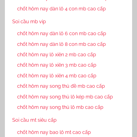
chốt hôm nay dàn lô 4 con mb cao cấp
Soi cầu mb vip
chốt hôm nay dàn lô 6 con mb cao cấp
chốt hôm nay dàn lô 8 con mb cao cấp
chốt hôm nay lô xiên 2 mb cao cấp
chốt hôm nay lô xiên 3 mb cao cấp
chốt hôm nay lô xiên 4 mb cao cấp
chốt hôm nay song thủ đề mb cao cấp
chốt hôm nay song thủ lô kép mb cao cấp
chốt hôm nay song thủ lô mb cao cấp
Soi cầu mt siêu cấp
chốt hôm nay bao lô mt cao cấp