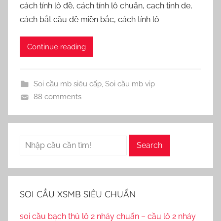
cách tính lô đề, cách tính lô chuẩn, cach tinh de,
cách bắt cầu đề miền bắc, cách tính lô
Continue reading
Soi cầu mb siêu cấp
,
Soi cầu mb vip
88 comments
Search
SOI CẦU XSMB SIÊU CHUẨN
soi cầu bạch thủ lô 2 nháy chuẩn – cầu lô 2 nháy