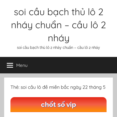
Skip
soi cầu bạch thủ lô 2
to
content
nháy chuẩn – cầu lô 2
nháy
soi cầu bạch thủ lô 2 nháy chuẩn – cầu lô 2 nháy
Menu
Thẻ:
soi cầu lô đề miền bắc ngày 22 tháng 5
chốt số vip