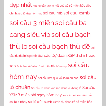
đẹp nhất
kết quả xổ số miền bắc siêu
hướng dẫn tính lô
soi cau xsmb
soi cau mb
chính xác
lô đẹp hôm nay
soi cầu 3 miền
soi cầu ba
càng siêu víp
soi cầu bạch
thủ lô
soi cầu bạch thủ đề
soi
Soi cầu Dự đoán XSMB chính xác
cầu dự đoán kqxsmb
soi cầu
100
Soi cầu dự đoán xổ số miền Bắc hôm nay
hôm nay
soi cầu
soi cầu kết quả xổ số miền bắc
lô chuẩn
Soi cầu
Soi cầu lô chính xác 100 đánh lô không lỗ
XSMB miễn phí ngày hôm nay
soi cầu xổ số miền bắc
soi lo 2 nháy
soi lô xiên
sxmb
xsmb dự đoán xổ số miền bắc