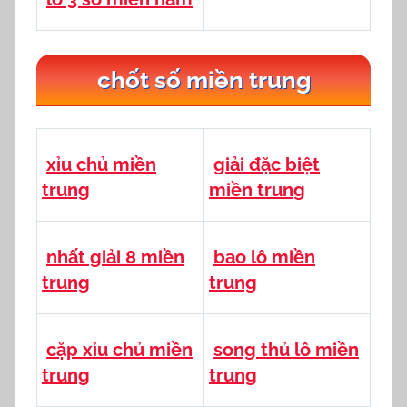
chốt số miền trung
xỉu chủ miền
giải đặc biệt
trung
miền trung
nhất giải 8 miền
bao lô miền
trung
trung
cặp xỉu chủ miền
song thủ lô miền
trung
trung