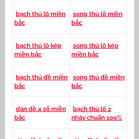
bạch thủ lô miền
song thủ lô miền
bắc
bắc
bạch thủ lô kép
song thủ lô kép
miền bắc
miền bắc
bạch thủ đề miền
song thủ đề miền
bắc
bắc
dàn đề 4 số miền
bạch thủ lô 2
bắc
nháy chuẩn 100%