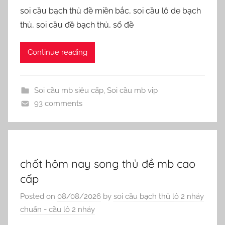
soi cầu bạch thủ đề miền bắc, soi cầu lô de bạch
thủ, soi cầu đề bạch thủ, số đề
Continue reading
Soi cầu mb siêu cấp
,
Soi cầu mb vip
93 comments
chốt hôm nay song thủ đề mb cao
cấp
Posted on
08/08/2026
by
soi cầu bạch thủ lô 2 nháy
chuẩn - cầu lô 2 nháy