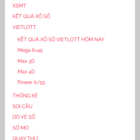
XSMT
KẾT QUẢ XỔ SỐ
VIETLOTT
KẾT QUẢ XỔ SỐ VIETLOTT HÔM NAY
Mega 6×45
Max 3D
Max 4D
Power 6/55
THỐNG KÊ
SOI CẦU
DÒ VÉ SỐ
SỔ MƠ
QUAY THỬ