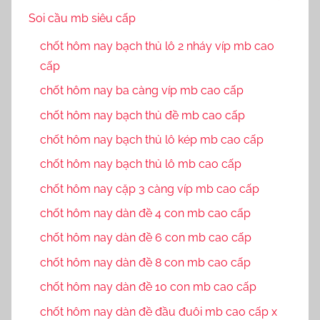
Soi cầu mb siêu cấp
chốt hôm nay bạch thủ lô 2 nháy víp mb cao
cấp
chốt hôm nay ba càng víp mb cao cấp
chốt hôm nay bạch thủ đề mb cao cấp
chốt hôm nay bạch thủ lô kép mb cao cấp
chốt hôm nay bạch thủ lô mb cao cấp
chốt hôm nay cặp 3 càng víp mb cao cấp
chốt hôm nay dàn đề 4 con mb cao cấp
chốt hôm nay dàn đề 6 con mb cao cấp
chốt hôm nay dàn đề 8 con mb cao cấp
chốt hôm nay dàn đề 10 con mb cao cấp
chốt hôm nay dàn đề đầu đuôi mb cao cấp x