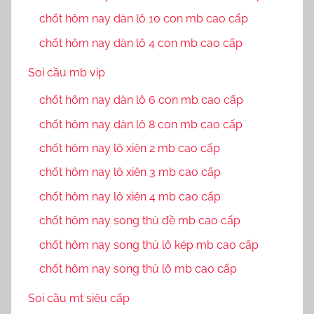
chốt hôm nay dàn lô 10 con mb cao cấp
chốt hôm nay dàn lô 4 con mb cao cấp
Soi cầu mb vip
chốt hôm nay dàn lô 6 con mb cao cấp
chốt hôm nay dàn lô 8 con mb cao cấp
chốt hôm nay lô xiên 2 mb cao cấp
chốt hôm nay lô xiên 3 mb cao cấp
chốt hôm nay lô xiên 4 mb cao cấp
chốt hôm nay song thủ đề mb cao cấp
chốt hôm nay song thủ lô kép mb cao cấp
chốt hôm nay song thủ lô mb cao cấp
Soi cầu mt siêu cấp