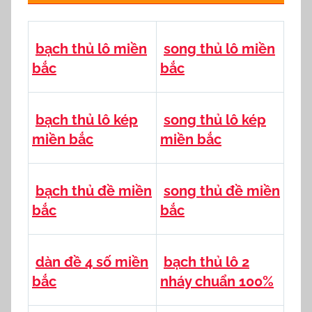
bạch thủ lô miền
song thủ lô miền
bắc
bắc
bạch thủ lô kép
song thủ lô kép
miền bắc
miền bắc
bạch thủ đề miền
song thủ đề miền
bắc
bắc
dàn đề 4 số miền
bạch thủ lô 2
bắc
nháy chuẩn 100%