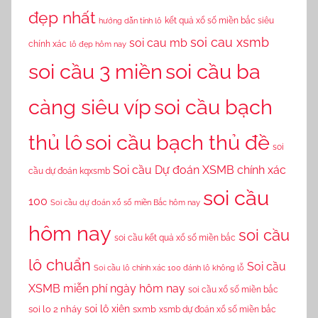
đẹp nhất
kết quả xổ số miền bắc siêu
hướng dẫn tính lô
soi cau xsmb
soi cau mb
chính xác
lô đẹp hôm nay
soi cầu 3 miền
soi cầu ba
càng siêu víp
soi cầu bạch
thủ lô
soi cầu bạch thủ đề
soi
Soi cầu Dự đoán XSMB chính xác
cầu dự đoán kqxsmb
soi cầu
100
Soi cầu dự đoán xổ số miền Bắc hôm nay
hôm nay
soi cầu
soi cầu kết quả xổ số miền bắc
lô chuẩn
Soi cầu
Soi cầu lô chính xác 100 đánh lô không lỗ
XSMB miễn phí ngày hôm nay
soi cầu xổ số miền bắc
soi lo 2 nháy
soi lô xiên
sxmb
xsmb dự đoán xổ số miền bắc