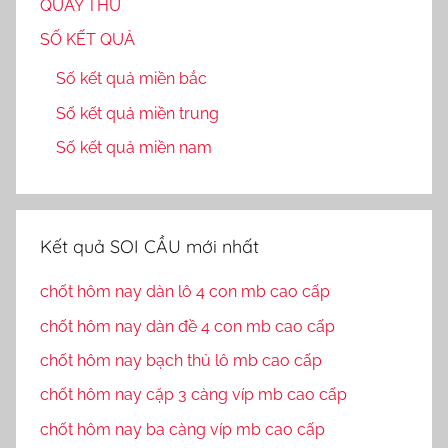
QUAY THỬ
SỐ KẾT QUẢ
Số kết quả miền bắc
Số kết quả miền trung
Số kết quả miền nam
Kết quả SOI CẦU mới nhất
chốt hôm nay dàn lô 4 con mb cao cấp
chốt hôm nay dàn đề 4 con mb cao cấp
chốt hôm nay bạch thủ lô mb cao cấp
chốt hôm nay cặp 3 càng víp mb cao cấp
chốt hôm nay ba càng víp mb cao cấp