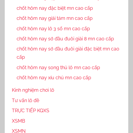
chốt hôm nay đặc biệt mn cao cấp
chốt hôm nay giải tám mn cao cấp
chốt hôm nay lô 3 số mn cao cấp
chốt hôm nay sớ đầu đuôi giải 8 mn cao cấp
chốt hôm nay sớ đầu đuôi giải đặc biệt mn cao
cấp
chốt hôm nay song thủ lô mn cao cấp
chốt hôm nay xíu chủ mn cao cấp
Kinh nghiệm chơi lô
Tư vấn lô đề
TRỰC TIẾP KQXS
XSMB
XSMN