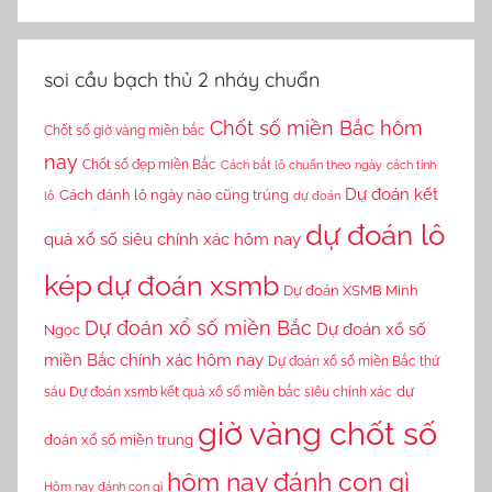
soi cầu bạch thủ 2 nháy chuẩn
Chốt số miền Bắc hôm
Chốt số giờ vàng miền bắc
nay
Chốt số đẹp miền Bắc
Cách bắt lô chuẩn theo ngày
cách tính
Dự đoán kết
Cách đánh lô ngày nào cũng trúng
dự đoán
lô
dự đoán lô
quả xổ số siêu chính xác hôm nay
kép
dự đoán xsmb
Dự đoán XSMB Minh
Dự đoán xổ số miền Bắc
Dự đoán xổ số
Ngọc
miền Bắc chính xác hôm nay
Dự đoán xổ số miền Bắc thứ
dự
sáu Dự đoán xsmb kết quả xổ số miền bắc siêu chính xác
giờ vàng chốt số
đoán xổ số miền trung
hôm nay đánh con gì
Hôm nay đánh con gì