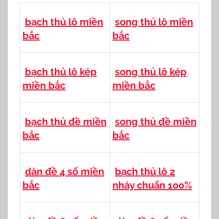
bạch thủ lô miền
song thủ lô miền
bắc
bắc
bạch thủ lô kép
song thủ lô kép
miền bắc
miền bắc
bạch thủ đề miền
song thủ đề miền
bắc
bắc
dàn đề 4 số miền
bạch thủ lô 2
bắc
nháy chuẩn 100%