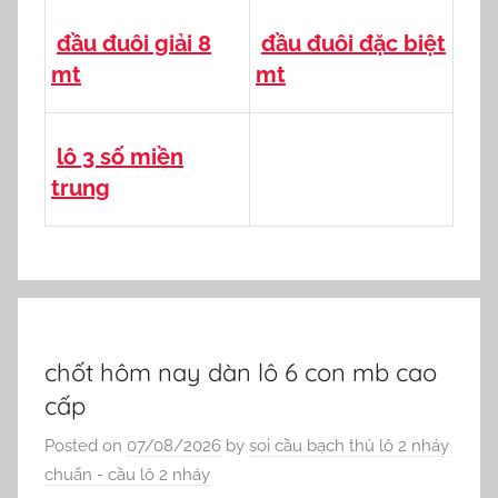
đầu đuôi giải 8
đầu đuôi đặc biệt
mt
mt
lô 3 số miền
trung
chốt hôm nay dàn lô 6 con mb cao
cấp
Posted on
07/08/2026
by
soi cầu bạch thủ lô 2 nháy
chuẩn - cầu lô 2 nháy