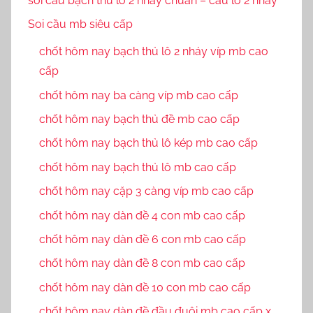
soi cầu bạch thủ lô 2 nháy chuẩn – cầu lô 2 nháy
Soi cầu mb siêu cấp
chốt hôm nay bạch thủ lô 2 nháy víp mb cao
cấp
chốt hôm nay ba càng víp mb cao cấp
chốt hôm nay bạch thủ đề mb cao cấp
chốt hôm nay bạch thủ lô kép mb cao cấp
chốt hôm nay bạch thủ lô mb cao cấp
chốt hôm nay cặp 3 càng víp mb cao cấp
chốt hôm nay dàn đề 4 con mb cao cấp
chốt hôm nay dàn đề 6 con mb cao cấp
chốt hôm nay dàn đề 8 con mb cao cấp
chốt hôm nay dàn đề 10 con mb cao cấp
chốt hôm nay dàn đề đầu đuôi mb cao cấp x