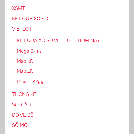
XSMT
KẾT QUẢ XỔ SỐ
VIETLOTT
KẾT QUẢ XỔ SỐ VIETLOTT HÔM NAY
Mega 6×45
Max 3D
Max 4D
Power 6/55
THỐNG KÊ
SOI CẦU
DÒ VÉ SỐ
SỔ MƠ