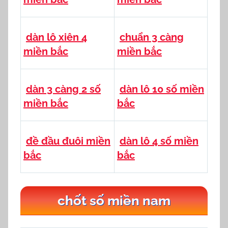
dàn lô xiên 4
chuẩn 3 càng
miền bắc
miền bắc
dàn 3 càng 2 số
dàn lô 10 số miền
miền bắc
bắc
đề đầu đuôi miền
dàn lô 4 số miền
bắc
bắc
chốt số miền nam