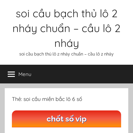
Skip
soi cầu bạch thủ lô 2
to
content
nháy chuẩn – cầu lô 2
nháy
soi cầu bạch thủ lô 2 nháy chuẩn – cầu lô 2 nháy
Menu
Thẻ:
soi cầu miền bắc lô 6 số
chốt số vip