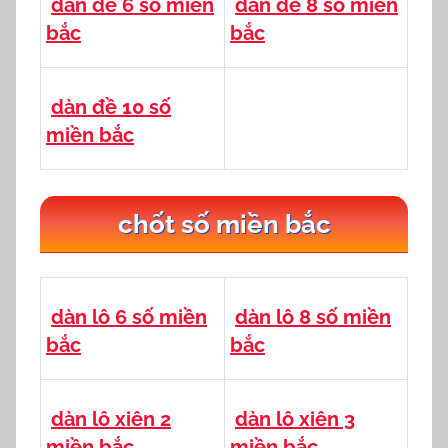
dàn đề 6 số miền
dàn đề 8 số miền
bắc
bắc
dàn đề 10 số
miền bắc
chốt số miền bắc
dàn lô 6 số miền
dàn lô 8 số miền
bắc
bắc
dàn lô xiên 2
dàn lô xiên 3
miền bắc
miền bắc