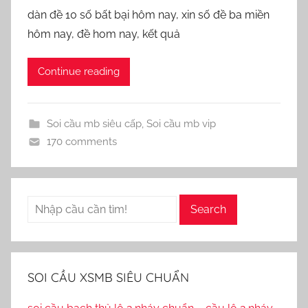
dàn đề 10 số bất bại hôm nay, xin số đề ba miền
hôm nay, đề hom nay, kết quả
Continue reading
Soi cầu mb siêu cấp
,
Soi cầu mb vip
170 comments
Search
SOI CẦU XSMB SIÊU CHUẨN