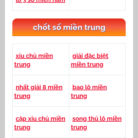
chốt số miền trung
xỉu chủ miền
giải đặc biệt
trung
miền trung
nhất giải 8 miền
bao lô miền
trung
trung
cặp xỉu chủ miền
song thủ lô miền
trung
trung