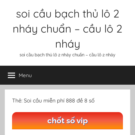
Skip
soi cầu bạch thủ lô 2
to
content
nháy chuẩn – cầu lô 2
nháy
soi cầu bạch thủ lô 2 nháy chuẩn – cầu lô 2 nháy
Menu
Thẻ:
Soi cầu miễn phí 888 đề 8 số
chốt số vip