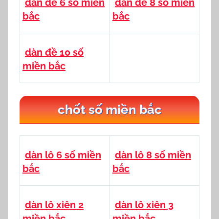
dàn đề 6 số miền
dàn đề 8 số miền
bắc
bắc
dàn đề 10 số
miền bắc
chốt số miền bắc
dàn lô 6 số miền
dàn lô 8 số miền
bắc
bắc
dàn lô xiên 2
dàn lô xiên 3
miền bắc
miền bắc