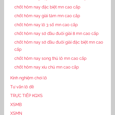
chốt hôm nay đặc biệt mn cao cấp
chốt hôm nay giải tám mn cao cấp
chốt hôm nay lô 3 số mn cao cấp
chốt hôm nay sớ đầu đuôi giải 8 mn cao cấp
chốt hôm nay sớ đầu đuôi giải đặc biệt mn cao
cấp
chốt hôm nay song thủ lô mn cao cấp
chốt hôm nay xíu chủ mn cao cấp
Kinh nghiệm chơi lô
Tư vấn lô đề
TRỰC TIẾP KQXS
XSMB
XSMN