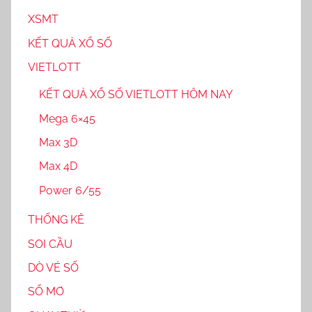
XSMT
KẾT QUẢ XỔ SỐ
VIETLOTT
KẾT QUẢ XỔ SỐ VIETLOTT HÔM NAY
Mega 6×45
Max 3D
Max 4D
Power 6/55
THỐNG KÊ
SOI CẦU
DÒ VÉ SỐ
SỔ MƠ