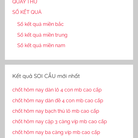
QUAY THỬ
SỐ KẾT QUẢ
Số kết quả miền bắc
Số kết quả miền trung
Số kết quả miền nam
Kết quả SOI CẦU mới nhất
chốt hôm nay dàn lô 4 con mb cao cấp
chốt hôm nay dàn đề 4 con mb cao cấp
chốt hôm nay bạch thủ lô mb cao cấp
chốt hôm nay cặp 3 càng víp mb cao cấp
chốt hôm nay ba càng víp mb cao cấp