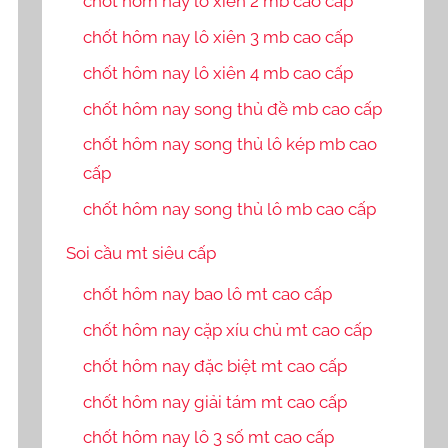
chốt hôm nay lô xiên 2 mb cao cấp
chốt hôm nay lô xiên 3 mb cao cấp
chốt hôm nay lô xiên 4 mb cao cấp
chốt hôm nay song thủ đề mb cao cấp
chốt hôm nay song thủ lô kép mb cao
cấp
chốt hôm nay song thủ lô mb cao cấp
Soi cầu mt siêu cấp
chốt hôm nay bao lô mt cao cấp
chốt hôm nay cặp xíu chủ mt cao cấp
chốt hôm nay đặc biệt mt cao cấp
chốt hôm nay giải tám mt cao cấp
chốt hôm nay lô 3 số mt cao cấp