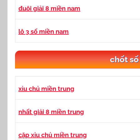
đuôi giải 8 miền nam
lô 3 số miền nam
chốt số
xỉu chủ miền trung
nhất giải 8 miền trung
cặp xỉu chủ miền trung