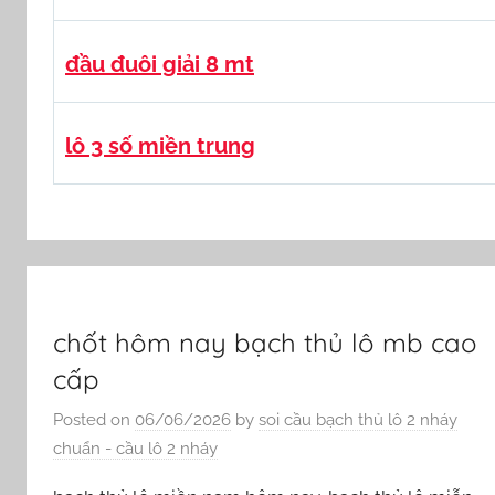
đầu đuôi giải 8 mt
lô 3 số miền trung
chốt hôm nay bạch thủ lô mb cao
cấp
Posted on
06/06/2026
by
soi cầu bạch thủ lô 2 nháy
chuẩn - cầu lô 2 nháy