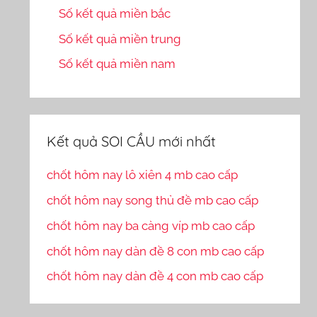
Số kết quả miền bắc
Số kết quả miền trung
Số kết quả miền nam
Kết quả SOI CẦU mới nhất
chốt hôm nay lô xiên 4 mb cao cấp
chốt hôm nay song thủ đề mb cao cấp
chốt hôm nay ba càng víp mb cao cấp
chốt hôm nay dàn đề 8 con mb cao cấp
chốt hôm nay dàn đề 4 con mb cao cấp