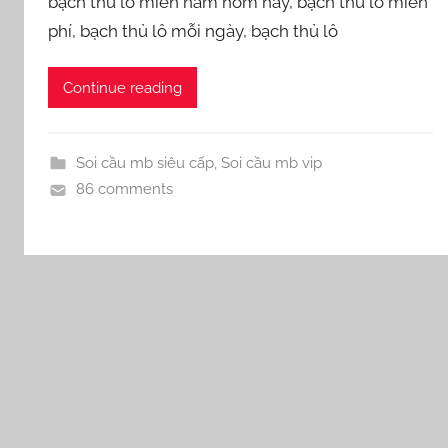
bạch thủ lô miền nam hôm nay, bạch thủ lô miễn
phí, bạch thủ lô mỗi ngày, bạch thủ lô
Continue reading
Soi cầu mb siêu cấp
,
Soi cầu mb vip
86 comments