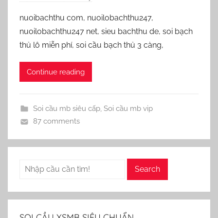
nuoibachthu com, nuoilobachthu247,
nuoilobachthu247 net, sieu bachthu de, soi bạch
thủ lô miễn phí, soi cầu bạch thủ 3 càng,
Continue reading
Soi cầu mb siêu cấp
,
Soi cầu mb vip
87 comments
Search
SOI CẦU XSMB SIÊU CHUẨN