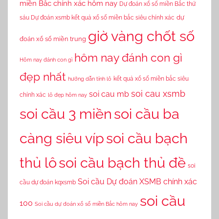
miền Bắc chính xác hôm nay
Dự đoán xổ số miền Bắc thứ
dự
sáu Dự đoán xsmb kết quả xổ số miền bắc siêu chính xác
giờ vàng chốt số
đoán xổ số miền trung
hôm nay đánh con gì
Hôm nay đánh con gì
đẹp nhất
kết quả xổ số miền bắc siêu
hướng dẫn tính lô
soi cau xsmb
soi cau mb
chính xác
lô đẹp hôm nay
soi cầu 3 miền
soi cầu ba
càng siêu víp
soi cầu bạch
thủ lô
soi cầu bạch thủ đề
soi
Soi cầu Dự đoán XSMB chính xác
cầu dự đoán kqxsmb
soi cầu
100
Soi cầu dự đoán xổ số miền Bắc hôm nay