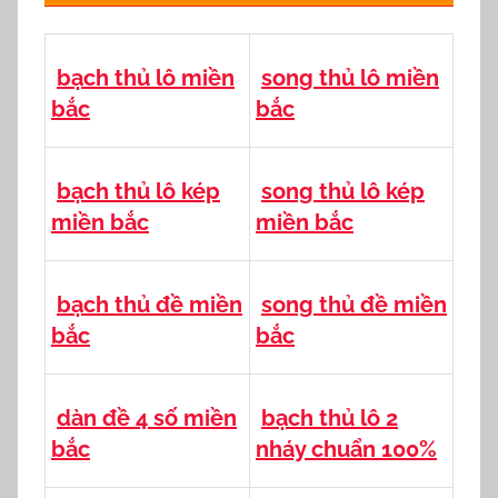
bạch thủ lô miền
song thủ lô miền
bắc
bắc
bạch thủ lô kép
song thủ lô kép
miền bắc
miền bắc
bạch thủ đề miền
song thủ đề miền
bắc
bắc
dàn đề 4 số miền
bạch thủ lô 2
bắc
nháy chuẩn 100%