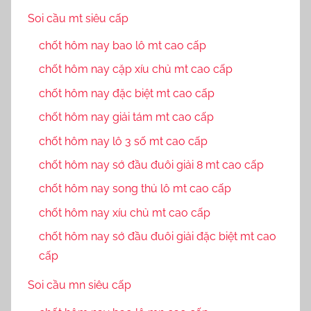
Soi cầu mt siêu cấp
chốt hôm nay bao lô mt cao cấp
chốt hôm nay cặp xíu chủ mt cao cấp
chốt hôm nay đặc biệt mt cao cấp
chốt hôm nay giải tám mt cao cấp
chốt hôm nay lô 3 số mt cao cấp
chốt hôm nay sớ đầu đuôi giải 8 mt cao cấp
chốt hôm nay song thủ lô mt cao cấp
chốt hôm nay xíu chủ mt cao cấp
chốt hôm nay sớ đầu đuôi giải đặc biệt mt cao
cấp
Soi cầu mn siêu cấp