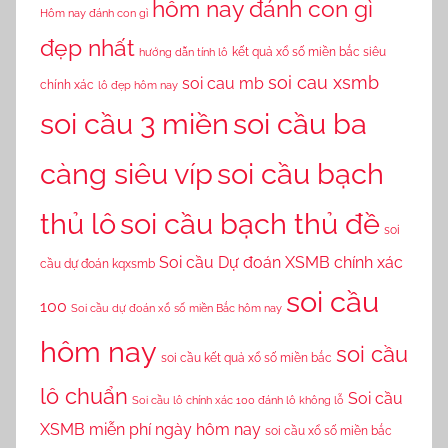
hôm nay đánh con gì
Hôm nay đánh con gì
đẹp nhất
kết quả xổ số miền bắc siêu
hướng dẫn tính lô
soi cau xsmb
soi cau mb
chính xác
lô đẹp hôm nay
soi cầu 3 miền
soi cầu ba
càng siêu víp
soi cầu bạch
thủ lô
soi cầu bạch thủ đề
soi
Soi cầu Dự đoán XSMB chính xác
cầu dự đoán kqxsmb
soi cầu
100
Soi cầu dự đoán xổ số miền Bắc hôm nay
hôm nay
soi cầu
soi cầu kết quả xổ số miền bắc
lô chuẩn
Soi cầu
Soi cầu lô chính xác 100 đánh lô không lỗ
XSMB miễn phí ngày hôm nay
soi cầu xổ số miền bắc