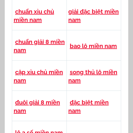
chuẩn xỉu chủ
giải đặc biệt miền
miền nam
nam
chuẩn giải 8 miền
bao lô miền nam
nam
cặp xỉu chủ miền
song thủ lô miền
nam
nam
đuôi giải 8 miền
đặc biệt miền
nam
nam
lô 3 số miền nam