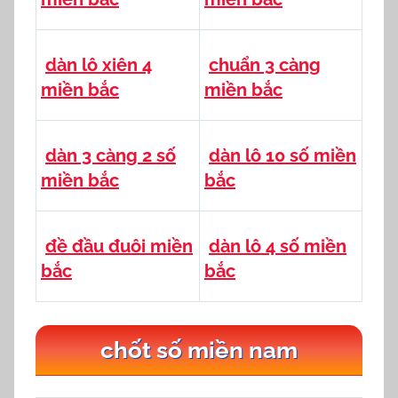
dàn lô xiên 4
chuẩn 3 càng
miền bắc
miền bắc
dàn 3 càng 2 số
dàn lô 10 số miền
miền bắc
bắc
đề đầu đuôi miền
dàn lô 4 số miền
bắc
bắc
chốt số miền nam