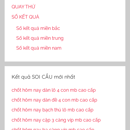
QUAY THỬ
SỐ KẾT QUẢ
Số kết quả miền bắc
Số kết quả miền trung
Số kết quả miền nam
Kết quả SOI CẦU mới nhất
chốt hôm nay dàn lô 4 con mb cao cấp
chốt hôm nay dàn đề 4 con mb cao cấp
chốt hôm nay bạch thủ lô mb cao cấp
chốt hôm nay cặp 3 càng víp mb cao cấp
chốt hôm nay ba càng víp mb cao cấp