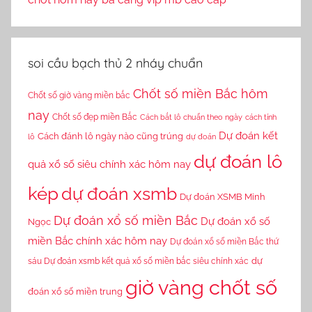
soi cầu bạch thủ 2 nháy chuẩn
Chốt số miền Bắc hôm
Chốt số giờ vàng miền bắc
nay
Chốt số đẹp miền Bắc
Cách bắt lô chuẩn theo ngày
cách tính
Dự đoán kết
Cách đánh lô ngày nào cũng trúng
dự đoán
lô
dự đoán lô
quả xổ số siêu chính xác hôm nay
kép
dự đoán xsmb
Dự đoán XSMB Minh
Dự đoán xổ số miền Bắc
Dự đoán xổ số
Ngọc
miền Bắc chính xác hôm nay
Dự đoán xổ số miền Bắc thứ
dự
sáu Dự đoán xsmb kết quả xổ số miền bắc siêu chính xác
giờ vàng chốt số
đoán xổ số miền trung