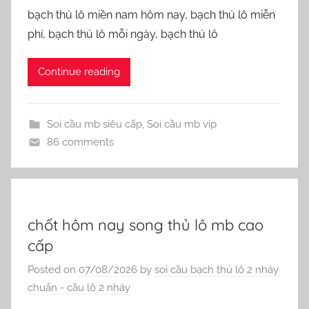
bạch thủ lô miền nam hôm nay, bạch thủ lô miễn
phí, bạch thủ lô mỗi ngày, bạch thủ lô
Continue reading
Soi cầu mb siêu cấp
,
Soi cầu mb vip
86 comments
chốt hôm nay song thủ lô mb cao
cấp
Posted on
07/08/2026
by
soi cầu bạch thủ lô 2 nháy
chuẩn - cầu lô 2 nháy