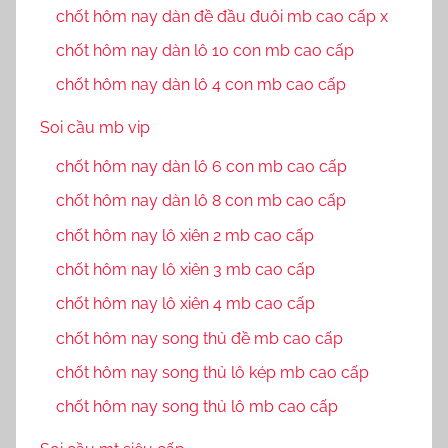
chốt hôm nay dàn đề đầu đuôi mb cao cấp x
chốt hôm nay dàn lô 10 con mb cao cấp
chốt hôm nay dàn lô 4 con mb cao cấp
Soi cầu mb vip
chốt hôm nay dàn lô 6 con mb cao cấp
chốt hôm nay dàn lô 8 con mb cao cấp
chốt hôm nay lô xiên 2 mb cao cấp
chốt hôm nay lô xiên 3 mb cao cấp
chốt hôm nay lô xiên 4 mb cao cấp
chốt hôm nay song thủ đề mb cao cấp
chốt hôm nay song thủ lô kép mb cao cấp
chốt hôm nay song thủ lô mb cao cấp