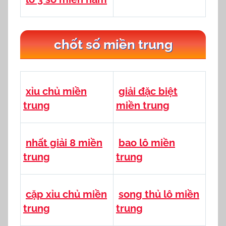
chốt số miền trung
xỉu chủ miền
giải đặc biệt
trung
miền trung
nhất giải 8 miền
bao lô miền
trung
trung
cặp xỉu chủ miền
song thủ lô miền
trung
trung