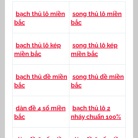
bạch thủ lô miền
song thủ lô miền
bắc
bắc
bạch thủ lô kép
song thủ lô kép
miền bắc
miền bắc
bạch thủ đề miền
song thủ đề miền
bắc
bắc
dàn đề 4 số miền
bạch thủ lô 2
bắc
nháy chuẩn 100%