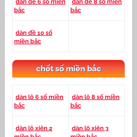
dàn đề 6 số miền
dàn đề 8 số miền
bắc
bắc
dàn đề 10 số
miền bắc
chốt số miền bắc
dàn lô 6 số miền
dàn lô 8 số miền
bắc
bắc
dàn lô xiên 2
dàn lô xiên 3
miền bắc
miền bắc