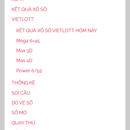
KẾT QUẢ XỔ SỐ
VIETLOTT
KẾT QUẢ XỔ SỐ VIETLOTT HÔM NAY
Mega 6×45
Max 3D
Max 4D
Power 6/55
THỐNG KÊ
SOI CẦU
DÒ VÉ SỐ
SỔ MƠ
QUAY THỬ