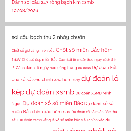
Đánh soi cầu 247 rồng bạch kim xsmb
10/08/2026
soi cầu bạch thủ 2 nháy chuẩn
Chốt số miền Bắc hôm
Chốt số giờ vàng miền bắc
nay
Chốt số đẹp miền Bắc
Cách bắt lô chuẩn theo ngày
cách tính
Dự đoán kết
Cách đánh lô ngày nào cũng trúng
dự đoán
lô
dự đoán lô
quả xổ số siêu chính xác hôm nay
kép
dự đoán xsmb
Dự đoán XSMB Minh
Dự đoán xổ số miền Bắc
Dự đoán xổ số
Ngọc
miền Bắc chính xác hôm nay
Dự đoán xổ số miền Bắc thứ
dự
sáu Dự đoán xsmb kết quả xổ số miền bắc siêu chính xác