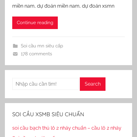
miền nam, dự đoán miền nam, dự đoán xsmn
Continue reading
Soi cầu mn siêu cấp
178 comments
Search
SOI CẦU XSMB SIÊU CHUẨN
soi cầu bạch thủ lô 2 nháy chuẩn – cầu lô 2 nháy