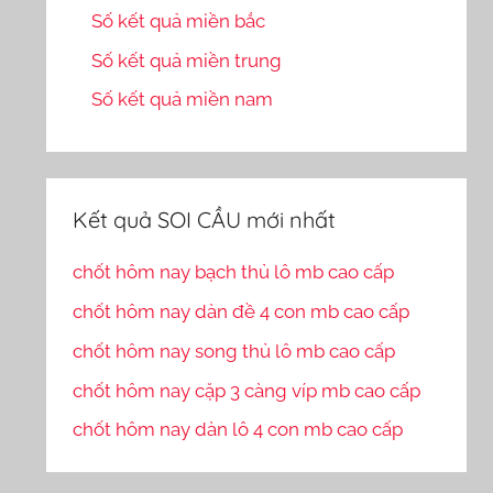
Số kết quả miền bắc
Số kết quả miền trung
Số kết quả miền nam
Kết quả SOI CẦU mới nhất
chốt hôm nay bạch thủ lô mb cao cấp
chốt hôm nay dàn đề 4 con mb cao cấp
chốt hôm nay song thủ lô mb cao cấp
chốt hôm nay cặp 3 càng víp mb cao cấp
chốt hôm nay dàn lô 4 con mb cao cấp