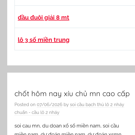
đầu đuôi giải 8 mt
lô 3 số miền trung
chốt hôm nay xíu chủ mn cao cấp
Posted on
07/06/2026
by
soi cầu bạch thủ lô 2 nháy
chuẩn - cầu lô 2 nháy
soi cau mn, du doan xổ số miền nam, soi cầu
miền nam, dự đoán miền nam, dự đoán xsmn