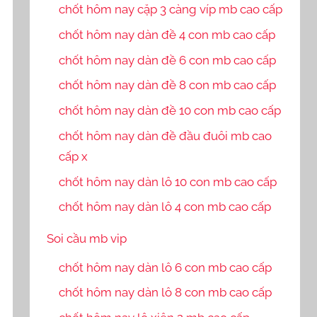
chốt hôm nay cặp 3 càng víp mb cao cấp
chốt hôm nay dàn đề 4 con mb cao cấp
chốt hôm nay dàn đề 6 con mb cao cấp
chốt hôm nay dàn đề 8 con mb cao cấp
chốt hôm nay dàn đề 10 con mb cao cấp
chốt hôm nay dàn đề đầu đuôi mb cao
cấp x
chốt hôm nay dàn lô 10 con mb cao cấp
chốt hôm nay dàn lô 4 con mb cao cấp
Soi cầu mb vip
chốt hôm nay dàn lô 6 con mb cao cấp
chốt hôm nay dàn lô 8 con mb cao cấp