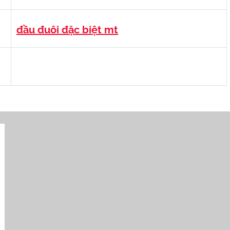
đầu đuôi đặc biệt mt