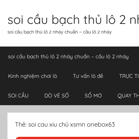
Skip
to
soi cầu bạch thủ lô 2 
content
soi cầu bạch thủ lô 2 nháy chuẩn – cầu lô 2 nháy
soi cầu bạch thủ lô 2 nháy chuẩn – cầu lô 2 nháy
Kinh nghiệm chơi lô
Tư vấn lô đề
TRỰC T
SOI CẦU
DÒ VÉ SỐ
SỔ MƠ
QUAY T
Thẻ:
soi cau xiu chủ xsmn onebox63