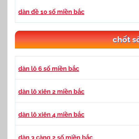
dàn đề 10 số miền bắc
chốt s
dàn lô 6 số miền bắc
dàn lô xiên 2 miền bắc
dàn lô xiên 4 miền bắc
dàn 3 càng 2 số miền bắc