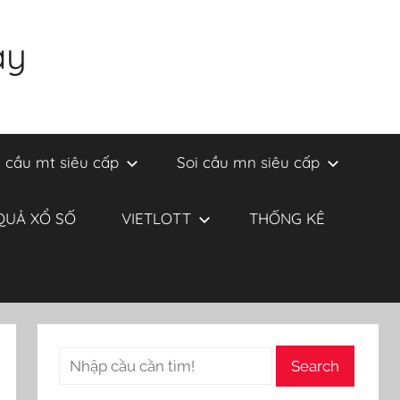
áy
i cầu mt siêu cấp
Soi cầu mn siêu cấp
QUẢ XỔ SỐ
VIETLOTT
THỐNG KÊ
Search