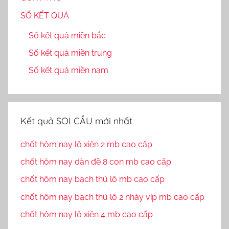
SỐ KẾT QUẢ
Số kết quả miền bắc
Số kết quả miền trung
Số kết quả miền nam
Kết quả SOI CẦU mới nhất
chốt hôm nay lô xiên 2 mb cao cấp
chốt hôm nay dàn đề 8 con mb cao cấp
chốt hôm nay bạch thủ lô mb cao cấp
chốt hôm nay bạch thủ lô 2 nháy víp mb cao cấp
chốt hôm nay lô xiên 4 mb cao cấp