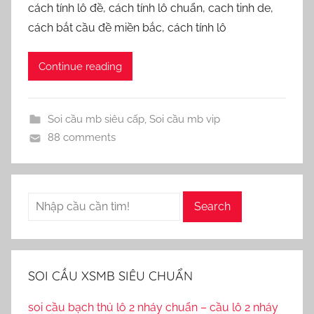
cách tính lô đề, cách tính lô chuẩn, cach tinh de,
cách bắt cầu đề miền bắc, cách tính lô
Continue reading
Soi cầu mb siêu cấp
,
Soi cầu mb vip
88 comments
Search
SOI CẦU XSMB SIÊU CHUẨN
soi cầu bạch thủ lô 2 nháy chuẩn – cầu lô 2 nháy