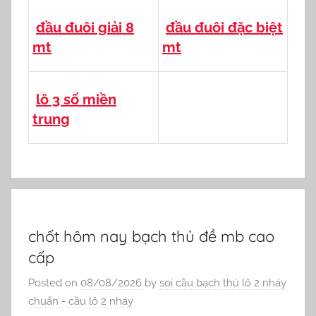
đầu đuôi giải 8
đầu đuôi đặc biệt
mt
mt
lô 3 số miền
trung
chốt hôm nay bạch thủ đề mb cao
cấp
Posted on
08/08/2026
by
soi cầu bạch thủ lô 2 nháy
chuẩn - cầu lô 2 nháy