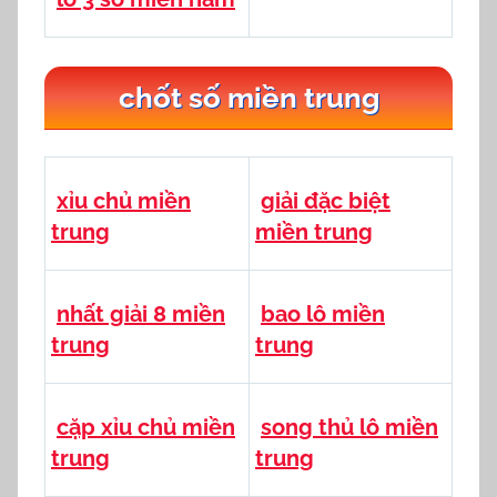
chốt số miền trung
xỉu chủ miền
giải đặc biệt
trung
miền trung
nhất giải 8 miền
bao lô miền
trung
trung
cặp xỉu chủ miền
song thủ lô miền
trung
trung