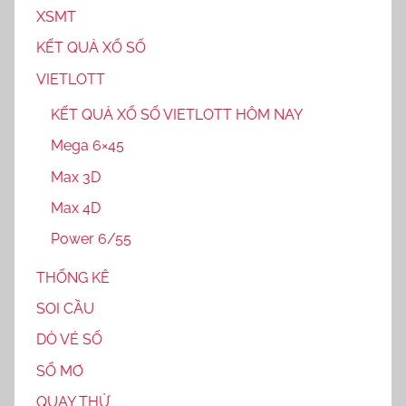
XSMT
KẾT QUẢ XỔ SỐ
VIETLOTT
KẾT QUẢ XỔ SỐ VIETLOTT HÔM NAY
Mega 6×45
Max 3D
Max 4D
Power 6/55
THỐNG KÊ
SOI CẦU
DÒ VÉ SỐ
SỔ MƠ
QUAY THỬ