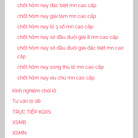
chốt hôm nay đặc biệt mn cao cấp
chốt hôm nay giải tám mn cao cấp
chốt hôm nay lô 3 số mn cao cấp
chốt hôm nay sớ đầu đuôi giải 8 mn cao cấp
chốt hôm nay sớ đầu đuôi giải đặc biệt mn cao
cấp
chốt hôm nay song thủ lô mn cao cấp
chốt hôm nay xíu chủ mn cao cấp
Kinh nghiệm chơi lô
Tư vấn lô đề
TRỰC TIẾP KQXS
XSMB
XSMN