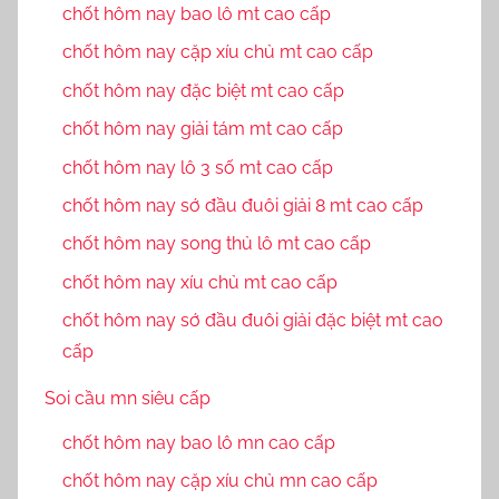
chốt hôm nay bao lô mt cao cấp
chốt hôm nay cặp xíu chủ mt cao cấp
chốt hôm nay đặc biệt mt cao cấp
chốt hôm nay giải tám mt cao cấp
chốt hôm nay lô 3 số mt cao cấp
chốt hôm nay sớ đầu đuôi giải 8 mt cao cấp
chốt hôm nay song thủ lô mt cao cấp
chốt hôm nay xíu chủ mt cao cấp
chốt hôm nay sớ đầu đuôi giải đặc biệt mt cao
cấp
Soi cầu mn siêu cấp
chốt hôm nay bao lô mn cao cấp
chốt hôm nay cặp xíu chủ mn cao cấp