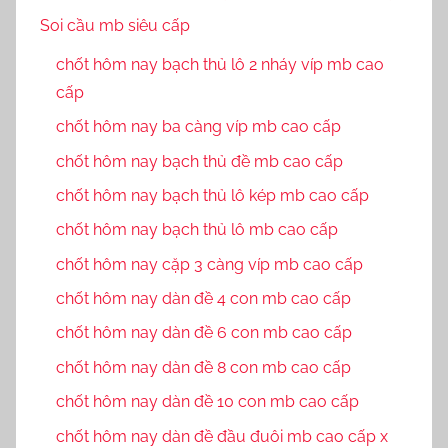
Soi cầu mb siêu cấp
chốt hôm nay bạch thủ lô 2 nháy víp mb cao
cấp
chốt hôm nay ba càng víp mb cao cấp
chốt hôm nay bạch thủ đề mb cao cấp
chốt hôm nay bạch thủ lô kép mb cao cấp
chốt hôm nay bạch thủ lô mb cao cấp
chốt hôm nay cặp 3 càng víp mb cao cấp
chốt hôm nay dàn đề 4 con mb cao cấp
chốt hôm nay dàn đề 6 con mb cao cấp
chốt hôm nay dàn đề 8 con mb cao cấp
chốt hôm nay dàn đề 10 con mb cao cấp
chốt hôm nay dàn đề đầu đuôi mb cao cấp x