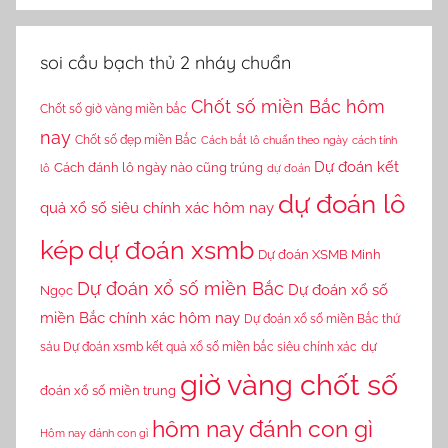
soi cầu bạch thủ 2 nháy chuẩn
Chốt số miền Bắc hôm
Chốt số giờ vàng miền bắc
nay
Chốt số đẹp miền Bắc
Cách bắt lô chuẩn theo ngày
cách tính
Dự đoán kết
Cách đánh lô ngày nào cũng trúng
dự đoán
lô
dự đoán lô
quả xổ số siêu chính xác hôm nay
kép
dự đoán xsmb
Dự đoán XSMB Minh
Dự đoán xổ số miền Bắc
Dự đoán xổ số
Ngọc
miền Bắc chính xác hôm nay
Dự đoán xổ số miền Bắc thứ
dự
sáu Dự đoán xsmb kết quả xổ số miền bắc siêu chính xác
giờ vàng chốt số
đoán xổ số miền trung
hôm nay đánh con gì
Hôm nay đánh con gì