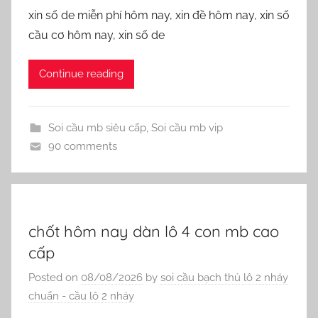
xin số de miễn phí hôm nay, xin đề hôm nay, xin số
cầu cơ hôm nay, xin số de
Continue reading
Soi cầu mb siêu cấp
,
Soi cầu mb vip
90 comments
chốt hôm nay dàn lô 4 con mb cao
cấp
Posted on
08/08/2026
by
soi cầu bạch thủ lô 2 nháy
chuẩn - cầu lô 2 nháy