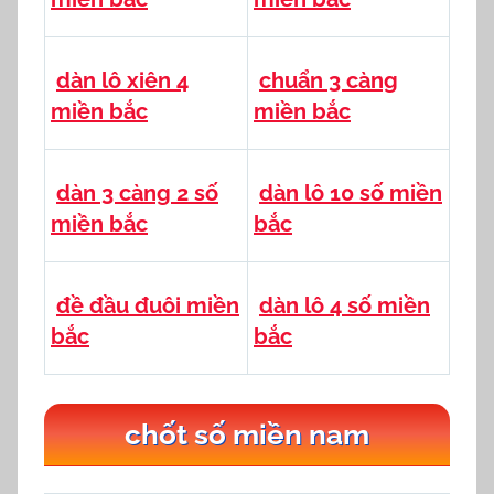
dàn lô xiên 4
chuẩn 3 càng
miền bắc
miền bắc
dàn 3 càng 2 số
dàn lô 10 số miền
miền bắc
bắc
đề đầu đuôi miền
dàn lô 4 số miền
bắc
bắc
chốt số miền nam