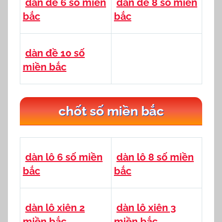
dàn đề 6 số miền
dàn đề 8 số miền
bắc
bắc
dàn đề 10 số
miền bắc
chốt số miền bắc
dàn lô 6 số miền
dàn lô 8 số miền
bắc
bắc
dàn lô xiên 2
dàn lô xiên 3
miền bắc
miền bắc