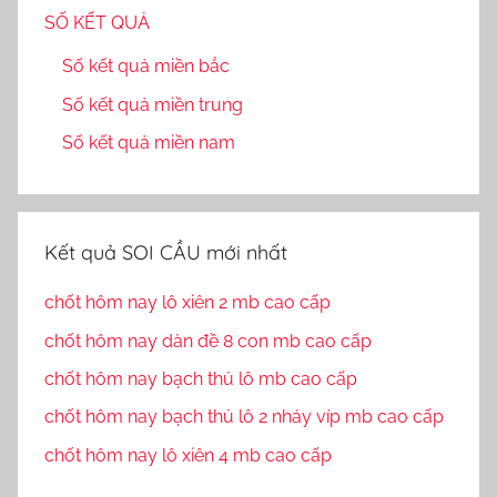
SỐ KẾT QUẢ
Số kết quả miền bắc
Số kết quả miền trung
Số kết quả miền nam
Kết quả SOI CẦU mới nhất
chốt hôm nay lô xiên 2 mb cao cấp
chốt hôm nay dàn đề 8 con mb cao cấp
chốt hôm nay bạch thủ lô mb cao cấp
chốt hôm nay bạch thủ lô 2 nháy víp mb cao cấp
chốt hôm nay lô xiên 4 mb cao cấp