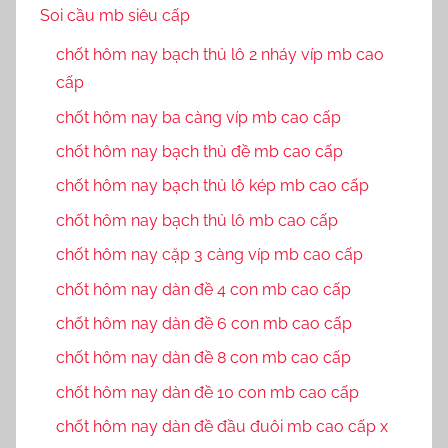
Soi cầu mb siêu cấp
chốt hôm nay bạch thủ lô 2 nháy víp mb cao
cấp
chốt hôm nay ba càng víp mb cao cấp
chốt hôm nay bạch thủ đề mb cao cấp
chốt hôm nay bạch thủ lô kép mb cao cấp
chốt hôm nay bạch thủ lô mb cao cấp
chốt hôm nay cặp 3 càng víp mb cao cấp
chốt hôm nay dàn đề 4 con mb cao cấp
chốt hôm nay dàn đề 6 con mb cao cấp
chốt hôm nay dàn đề 8 con mb cao cấp
chốt hôm nay dàn đề 10 con mb cao cấp
chốt hôm nay dàn đề đầu đuôi mb cao cấp x