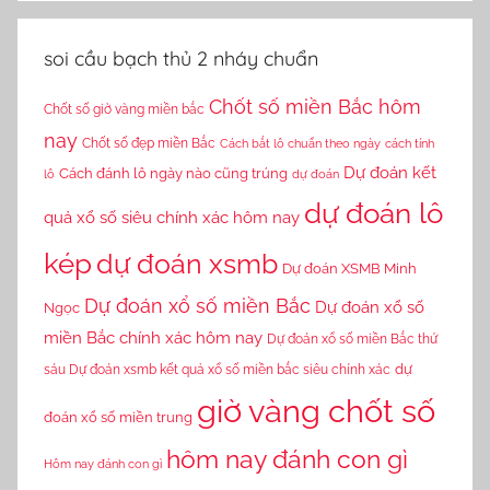
soi cầu bạch thủ 2 nháy chuẩn
Chốt số miền Bắc hôm
Chốt số giờ vàng miền bắc
nay
Chốt số đẹp miền Bắc
Cách bắt lô chuẩn theo ngày
cách tính
Dự đoán kết
Cách đánh lô ngày nào cũng trúng
dự đoán
lô
dự đoán lô
quả xổ số siêu chính xác hôm nay
kép
dự đoán xsmb
Dự đoán XSMB Minh
Dự đoán xổ số miền Bắc
Dự đoán xổ số
Ngọc
miền Bắc chính xác hôm nay
Dự đoán xổ số miền Bắc thứ
dự
sáu Dự đoán xsmb kết quả xổ số miền bắc siêu chính xác
giờ vàng chốt số
đoán xổ số miền trung
hôm nay đánh con gì
Hôm nay đánh con gì