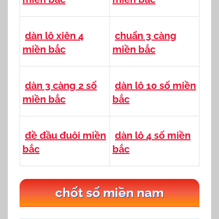
dàn lô xiên 4
chuẩn 3 càng
miền bắc
miền bắc
dàn 3 càng 2 số
dàn lô 10 số miền
miền bắc
bắc
đề đầu đuôi miền
dàn lô 4 số miền
bắc
bắc
chốt số miền nam