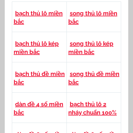
bạch thủ lô miền
song thủ lô miền
bắc
bắc
bạch thủ lô kép
song thủ lô kép
miền bắc
miền bắc
bạch thủ đề miền
song thủ đề miền
bắc
bắc
dàn đề 4 số miền
bạch thủ lô 2
bắc
nháy chuẩn 100%