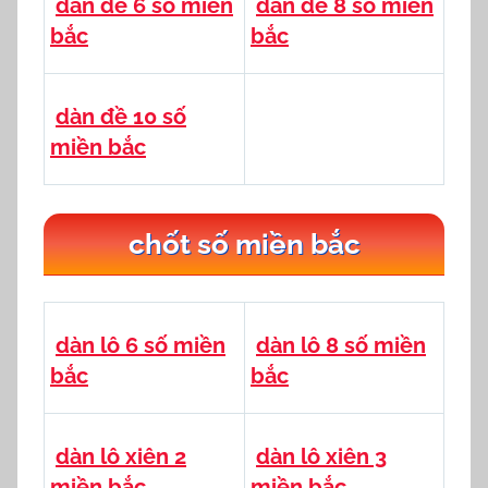
dàn đề 6 số miền
dàn đề 8 số miền
bắc
bắc
dàn đề 10 số
miền bắc
chốt số miền bắc
dàn lô 6 số miền
dàn lô 8 số miền
bắc
bắc
dàn lô xiên 2
dàn lô xiên 3
miền bắc
miền bắc