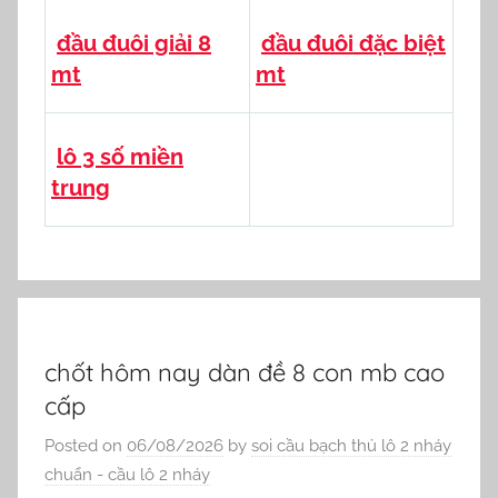
đầu đuôi giải 8
đầu đuôi đặc biệt
mt
mt
lô 3 số miền
trung
chốt hôm nay dàn đề 8 con mb cao
cấp
Posted on
06/08/2026
by
soi cầu bạch thủ lô 2 nháy
chuẩn - cầu lô 2 nháy