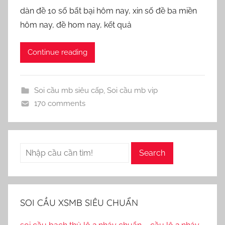
dàn đề 10 số bất bại hôm nay, xin số đề ba miền
hôm nay, đề hom nay, kết quả
Continue reading
Soi cầu mb siêu cấp
,
Soi cầu mb vip
170 comments
Search
SOI CẦU XSMB SIÊU CHUẨN