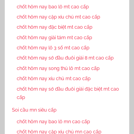
chốt hôm nay bao lô mt cao cấp
chốt hôm nay cặp xíu chủ mt cao cấp
chốt hôm nay đặc biệt mt cao cấp
chốt hôm nay giải tám mt cao cấp
chốt hôm nay lô 3 số mt cao cấp
chốt hôm nay sớ đầu đuôi giải 8 mt cao cấp
chốt hôm nay song thủ lô mt cao cấp
chốt hôm nay xíu chủ mt cao cấp
chốt hôm nay sớ đầu đuôi giải đặc biệt mt cao
cấp
Soi cầu mn siêu cấp
chốt hôm nay bao lô mn cao cấp
chốt hôm nay cặp xíu chủ mn cao cấp