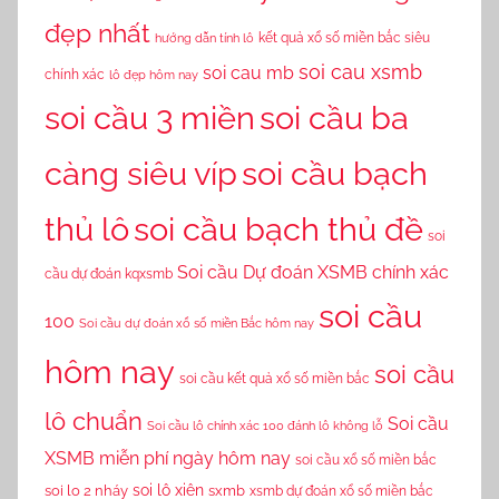
đẹp nhất
kết quả xổ số miền bắc siêu
hướng dẫn tính lô
soi cau xsmb
soi cau mb
chính xác
lô đẹp hôm nay
soi cầu 3 miền
soi cầu ba
càng siêu víp
soi cầu bạch
thủ lô
soi cầu bạch thủ đề
soi
Soi cầu Dự đoán XSMB chính xác
cầu dự đoán kqxsmb
soi cầu
100
Soi cầu dự đoán xổ số miền Bắc hôm nay
hôm nay
soi cầu
soi cầu kết quả xổ số miền bắc
lô chuẩn
Soi cầu
Soi cầu lô chính xác 100 đánh lô không lỗ
XSMB miễn phí ngày hôm nay
soi cầu xổ số miền bắc
soi lo 2 nháy
soi lô xiên
sxmb
xsmb dự đoán xổ số miền bắc