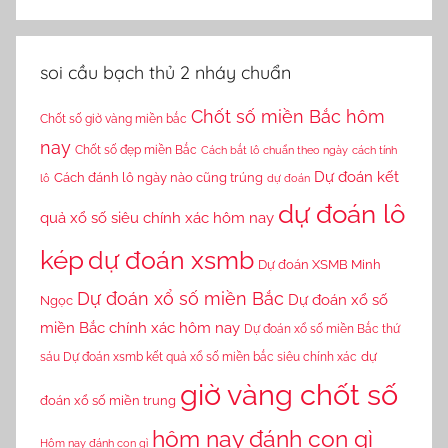
soi cầu bạch thủ 2 nháy chuẩn
Chốt số miền Bắc hôm
Chốt số giờ vàng miền bắc
nay
Chốt số đẹp miền Bắc
Cách bắt lô chuẩn theo ngày
cách tính
Dự đoán kết
Cách đánh lô ngày nào cũng trúng
dự đoán
lô
dự đoán lô
quả xổ số siêu chính xác hôm nay
kép
dự đoán xsmb
Dự đoán XSMB Minh
Dự đoán xổ số miền Bắc
Dự đoán xổ số
Ngọc
miền Bắc chính xác hôm nay
Dự đoán xổ số miền Bắc thứ
dự
sáu Dự đoán xsmb kết quả xổ số miền bắc siêu chính xác
giờ vàng chốt số
đoán xổ số miền trung
hôm nay đánh con gì
Hôm nay đánh con gì