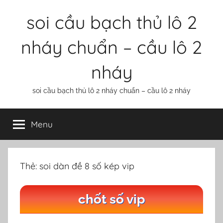
Skip
soi cầu bạch thủ lô 2
to
content
nháy chuẩn – cầu lô 2
nháy
soi cầu bạch thủ lô 2 nháy chuẩn – cầu lô 2 nháy
Menu
Thẻ:
soi dàn đề 8 số kép vip
chốt số vip