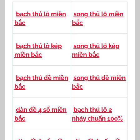
bạch thủ lô miền
song thủ lô miền
bắc
bắc
bạch thủ lô kép
song thủ lô kép
miền bắc
miền bắc
bạch thủ đề miền
song thủ đề miền
bắc
bắc
dàn đề 4 số miền
bạch thủ lô 2
bắc
nháy chuẩn 100%