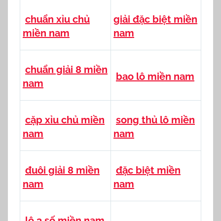
chuẩn xỉu chủ
giải đặc biệt miền
miền nam
nam
chuẩn giải 8 miền
bao lô miền nam
nam
cặp xỉu chủ miền
song thủ lô miền
nam
nam
đuôi giải 8 miền
đặc biệt miền
nam
nam
lô 3 số miền nam