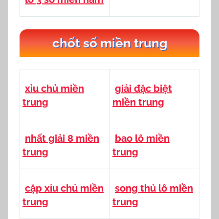
chốt số miền trung
xỉu chủ miền
giải đặc biệt
trung
miền trung
nhất giải 8 miền
bao lô miền
trung
trung
cặp xỉu chủ miền
song thủ lô miền
trung
trung