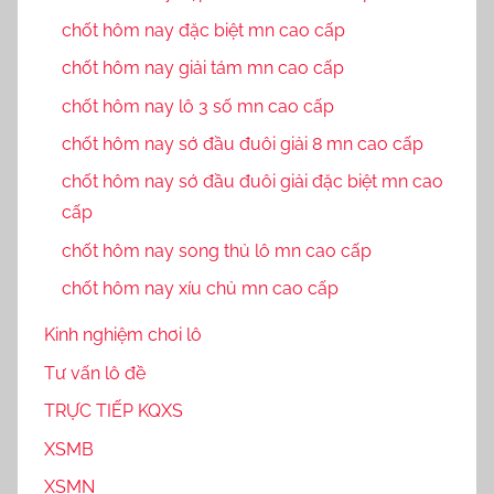
chốt hôm nay đặc biệt mn cao cấp
chốt hôm nay giải tám mn cao cấp
chốt hôm nay lô 3 số mn cao cấp
chốt hôm nay sớ đầu đuôi giải 8 mn cao cấp
chốt hôm nay sớ đầu đuôi giải đặc biệt mn cao
cấp
chốt hôm nay song thủ lô mn cao cấp
chốt hôm nay xíu chủ mn cao cấp
Kinh nghiệm chơi lô
Tư vấn lô đề
TRỰC TIẾP KQXS
XSMB
XSMN