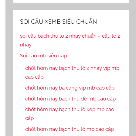
SOI CẦU XSMB SIÊU CHUẨN
soi cầu bạch thủ lô 2 nháy chuẩn – cầu lô 2
nháy
Soi cầu mb siêu cấp
chốt hôm nay bạch thủ lô 2 nháy víp mb
cao cấp
chốt hôm nay ba càng víp mb cao cấp
chốt hôm nay bạch thủ đề mb cao cấp
chốt hôm nay bạch thủ lô kép mb cao
cấp
chốt hôm nay bạch thủ lô mb cao cấp