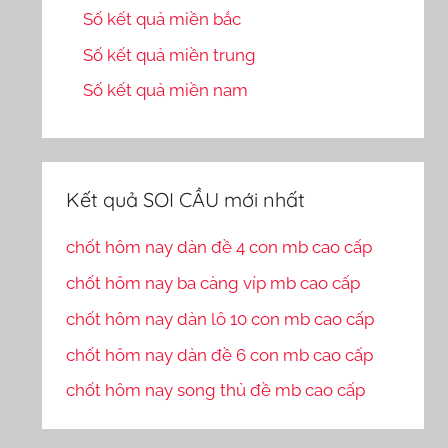
Số kết quả miền bắc
Số kết quả miền trung
Số kết quả miền nam
Kết quả SOI CẦU mới nhất
chốt hôm nay dàn đề 4 con mb cao cấp
chốt hôm nay ba càng víp mb cao cấp
chốt hôm nay dàn lô 10 con mb cao cấp
chốt hôm nay dàn đề 6 con mb cao cấp
chốt hôm nay song thủ đề mb cao cấp