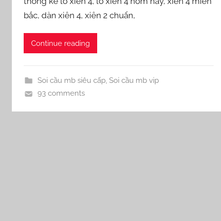
thống kê lô xiên 4, lô xiên 4 hôm nay, xiên 4 miền
bắc, dàn xiên 4, xiên 2 chuẩn,
Continue reading
Soi cầu mb siêu cấp
,
Soi cầu mb vip
93 comments