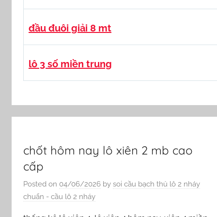
đầu đuôi giải 8 mt
lô 3 số miền trung
chốt hôm nay lô xiên 2 mb cao
cấp
Posted on
04/06/2026
by
soi cầu bạch thủ lô 2 nháy
chuẩn - cầu lô 2 nháy