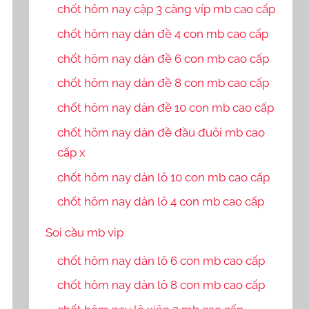
chốt hôm nay cặp 3 càng víp mb cao cấp
chốt hôm nay dàn đề 4 con mb cao cấp
chốt hôm nay dàn đề 6 con mb cao cấp
chốt hôm nay dàn đề 8 con mb cao cấp
chốt hôm nay dàn đề 10 con mb cao cấp
chốt hôm nay dàn đề đầu đuôi mb cao
cấp x
chốt hôm nay dàn lô 10 con mb cao cấp
chốt hôm nay dàn lô 4 con mb cao cấp
Soi cầu mb vip
chốt hôm nay dàn lô 6 con mb cao cấp
chốt hôm nay dàn lô 8 con mb cao cấp