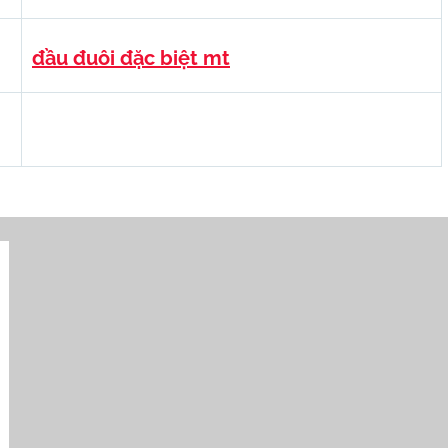
đầu đuôi đặc biệt mt