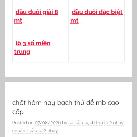
đầu đuôi giải 8
đầu đuôi đặc biệt
mt
mt
lô 3 số miền
trung
chốt hôm nay bạch thủ đề mb cao
cấp
Posted on
07/08/2026
by
soi cầu bạch thủ lô 2 nháy
chuẩn - cầu lô 2 nháy