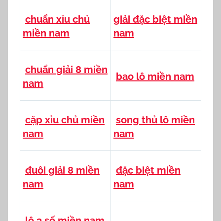
chuẩn xỉu chủ
giải đặc biệt miền
miền nam
nam
chuẩn giải 8 miền
bao lô miền nam
nam
cặp xỉu chủ miền
song thủ lô miền
nam
nam
đuôi giải 8 miền
đặc biệt miền
nam
nam
lô 3 số miền nam