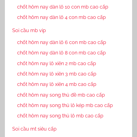
chốt hôm nay dàn lô 10 con mb cao cấp
chốt hôm nay dàn lô 4 con mb cao cấp
Soi cầu mb vip
chốt hôm nay dàn lô 6 con mb cao cấp
chốt hôm nay dàn lô 8 con mb cao cấp
chốt hôm nay lô xiên 2 mb cao cấp
chốt hôm nay lô xiên 3 mb cao cấp
chốt hôm nay lô xiên 4 mb cao cấp
chốt hôm nay song thủ đề mb cao cấp
chốt hôm nay song thủ lô kép mb cao cấp
chốt hôm nay song thủ lô mb cao cấp
Soi cầu mt siêu cấp