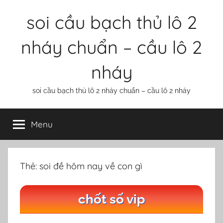
Skip
soi cầu bạch thủ lô 2
to
content
nháy chuẩn – cầu lô 2
nháy
soi cầu bạch thủ lô 2 nháy chuẩn – cầu lô 2 nháy
Menu
Thẻ:
soi đề hôm nay về con gì
chốt số vip