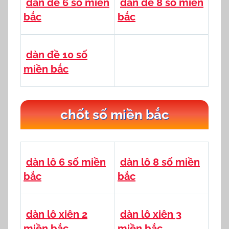
dàn đề 6 số miền
dàn đề 8 số miền
bắc
bắc
dàn đề 10 số
miền bắc
chốt số miền bắc
dàn lô 6 số miền
dàn lô 8 số miền
bắc
bắc
dàn lô xiên 2
dàn lô xiên 3
miền bắc
miền bắc