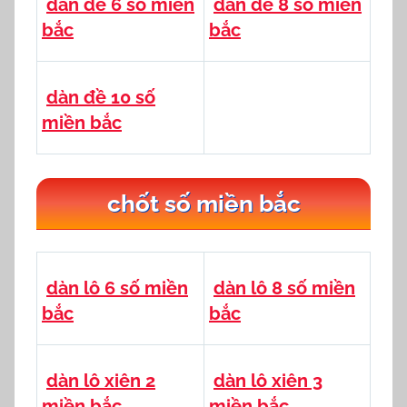
dàn đề 6 số miền
dàn đề 8 số miền
bắc
bắc
dàn đề 10 số
miền bắc
chốt số miền bắc
dàn lô 6 số miền
dàn lô 8 số miền
bắc
bắc
dàn lô xiên 2
dàn lô xiên 3
miền bắc
miền bắc