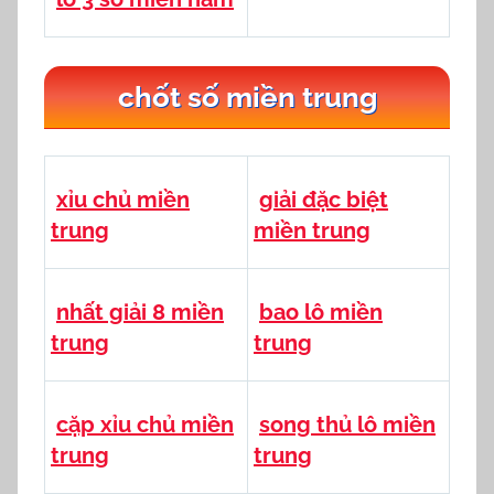
chốt số miền trung
xỉu chủ miền
giải đặc biệt
trung
miền trung
nhất giải 8 miền
bao lô miền
trung
trung
cặp xỉu chủ miền
song thủ lô miền
trung
trung