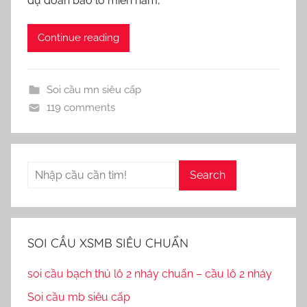
dự đoán bao lô miền nam,
Continue reading
Soi cầu mn siêu cấp
119 comments
Search
SOI CẦU XSMB SIÊU CHUẨN
soi cầu bạch thủ lô 2 nháy chuẩn – cầu lô 2 nháy
Soi cầu mb siêu cấp