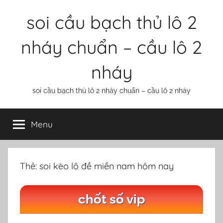
Skip
soi cầu bạch thủ lô 2
to
content
nháy chuẩn – cầu lô 2
nháy
soi cầu bạch thủ lô 2 nháy chuẩn – cầu lô 2 nháy
Menu
Thẻ:
soi kèo lô đề miền nam hôm nay
chốt số vip