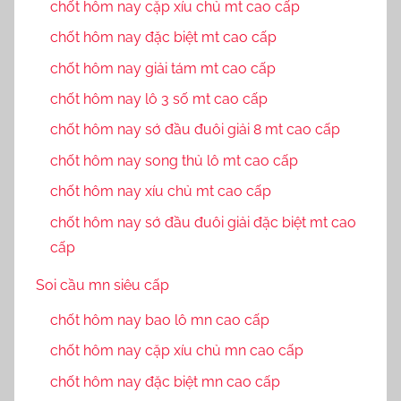
chốt hôm nay cặp xíu chủ mt cao cấp
chốt hôm nay đặc biệt mt cao cấp
chốt hôm nay giải tám mt cao cấp
chốt hôm nay lô 3 số mt cao cấp
chốt hôm nay sớ đầu đuôi giải 8 mt cao cấp
chốt hôm nay song thủ lô mt cao cấp
chốt hôm nay xíu chủ mt cao cấp
chốt hôm nay sớ đầu đuôi giải đặc biệt mt cao
cấp
Soi cầu mn siêu cấp
chốt hôm nay bao lô mn cao cấp
chốt hôm nay cặp xíu chủ mn cao cấp
chốt hôm nay đặc biệt mn cao cấp