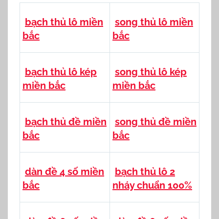
bạch thủ lô miền
song thủ lô miền
bắc
bắc
bạch thủ lô kép
song thủ lô kép
miền bắc
miền bắc
bạch thủ đề miền
song thủ đề miền
bắc
bắc
dàn đề 4 số miền
bạch thủ lô 2
bắc
nháy chuẩn 100%