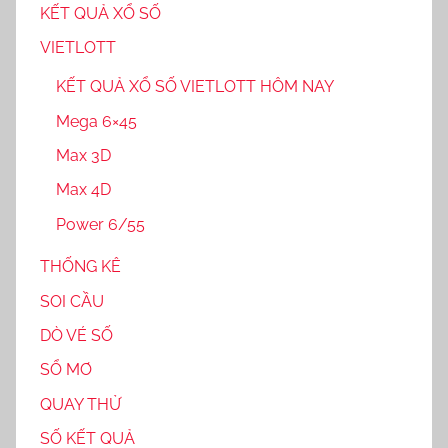
KẾT QUẢ XỔ SỐ
VIETLOTT
KẾT QUẢ XỔ SỐ VIETLOTT HÔM NAY
Mega 6×45
Max 3D
Max 4D
Power 6/55
THỐNG KÊ
SOI CẦU
DÒ VÉ SỐ
SỔ MƠ
QUAY THỬ
SỐ KẾT QUẢ