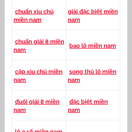
chuẩn xỉu chủ
giải đặc biệt miền
miền nam
nam
chuẩn giải 8 miền
bao lô miền nam
nam
cặp xỉu chủ miền
song thủ lô miền
nam
nam
đuôi giải 8 miền
đặc biệt miền
nam
nam
lô 3 số miền nam