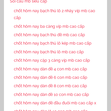
Soi cầu mb siêu cấp
chốt hôm nay bạch thủ lô 2 nháy víp mb cao
cấp
chốt hôm nay ba càng víp mb cao cấp
chốt hôm nay bạch thủ đề mb cao cấp
chốt hôm nay bạch thủ lô kép mb cao cấp
chốt hôm nay bạch thủ lô mb cao cấp
chốt hôm nay cặp 3 càng víp mb cao cấp
chốt hôm nay dàn đề 4 con mb cao cấp
chốt hôm nay dàn đề 6 con mb cao cấp
chốt hôm nay dàn đề 8 con mb cao cấp
chốt hôm nay dàn đề 10 con mb cao cấp
chốt hôm nay dàn đề đầu đuôi mb cao cấp x