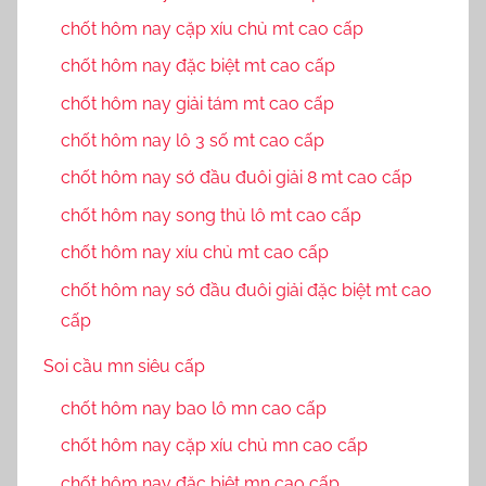
chốt hôm nay cặp xíu chủ mt cao cấp
chốt hôm nay đặc biệt mt cao cấp
chốt hôm nay giải tám mt cao cấp
chốt hôm nay lô 3 số mt cao cấp
chốt hôm nay sớ đầu đuôi giải 8 mt cao cấp
chốt hôm nay song thủ lô mt cao cấp
chốt hôm nay xíu chủ mt cao cấp
chốt hôm nay sớ đầu đuôi giải đặc biệt mt cao
cấp
Soi cầu mn siêu cấp
chốt hôm nay bao lô mn cao cấp
chốt hôm nay cặp xíu chủ mn cao cấp
chốt hôm nay đặc biệt mn cao cấp