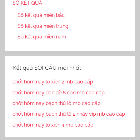
SỐ KẾT QUẢ
Số kết quả miền bắc
Số kết quả miền trung
Số kết quả miền nam
Kết quả SOI CẦU mới nhất
chốt hôm nay lô xiên 2 mb cao cấp
chốt hôm nay dàn đề 8 con mb cao cấp
chốt hôm nay bạch thủ lô mb cao cấp
chốt hôm nay bạch thủ lô 2 nháy víp mb cao cấp
chốt hôm nay lô xiên 4 mb cao cấp