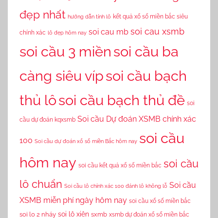
đẹp nhất
kết quả xổ số miền bắc siêu
hướng dẫn tính lô
soi cau xsmb
soi cau mb
chính xác
lô đẹp hôm nay
soi cầu 3 miền
soi cầu ba
càng siêu víp
soi cầu bạch
thủ lô
soi cầu bạch thủ đề
soi
Soi cầu Dự đoán XSMB chính xác
cầu dự đoán kqxsmb
soi cầu
100
Soi cầu dự đoán xổ số miền Bắc hôm nay
hôm nay
soi cầu
soi cầu kết quả xổ số miền bắc
lô chuẩn
Soi cầu
Soi cầu lô chính xác 100 đánh lô không lỗ
XSMB miễn phí ngày hôm nay
soi cầu xổ số miền bắc
soi lo 2 nháy
soi lô xiên
sxmb
xsmb dự đoán xổ số miền bắc