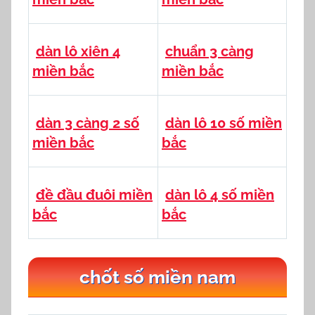
dàn lô xiên 4
chuẩn 3 càng
miền bắc
miền bắc
dàn 3 càng 2 số
dàn lô 10 số miền
miền bắc
bắc
đề đầu đuôi miền
dàn lô 4 số miền
bắc
bắc
chốt số miền nam