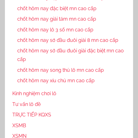
chốt hôm nay đặc biệt mn cao cấp
chốt hôm nay giải tám mn cao cấp
chốt hôm nay lô 3 số mn cao cấp
chốt hôm nay sớ đầu đuôi giải 8 mn cao cấp
chốt hôm nay sớ đầu đuôi giải đặc biệt mn cao
cấp
chốt hôm nay song thủ lô mn cao cấp
chốt hôm nay xíu chủ mn cao cấp
Kinh nghiệm chơi lô
Tư vấn lô đề
TRỰC TIẾP KQXS
XSMB
XSMN