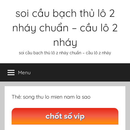
Skip
soi cầu bạch thủ lô 2
to
content
nháy chuẩn – cầu lô 2
nháy
soi cầu bạch thủ lô 2 nháy chuẩn – cầu lô 2 nháy
Menu
Thẻ:
song thu lo mien nam la sao
chốt số vip