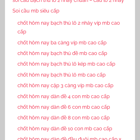
soi cầu bạch thủ lô 2 nháy chuẩn – cầu lô 2 nháy
Soi cầu mb siêu cấp
chốt hôm nay bạch thủ lô 2 nháy víp mb cao
cấp
chốt hôm nay ba càng víp mb cao cấp
chốt hôm nay bạch thủ đề mb cao cấp
chốt hôm nay bạch thủ lô kép mb cao cấp
chốt hôm nay bạch thủ lô mb cao cấp
chốt hôm nay cặp 3 càng víp mb cao cấp
chốt hôm nay dàn đề 4 con mb cao cấp
chốt hôm nay dàn đề 6 con mb cao cấp
chốt hôm nay dàn đề 8 con mb cao cấp
chốt hôm nay dàn đề 10 con mb cao cấp
chốt hôm nay dàn đề đầu đuôi mb cao cấp x