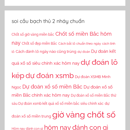
soi cầu bạch thủ 2 nháy chuẩn
Chốt số miền Bắc hôm
Chốt số giờ vàng miền bắc
nay
Chốt số đẹp miền Bắc
Cách bắt lô chuẩn theo ngày
cách tính
Dự đoán kết
Cách đánh lô ngày nào cũng trúng
dự đoán
lô
dự đoán lô
quả xổ số siêu chính xác hôm nay
kép
dự đoán xsmb
Dự đoán XSMB Minh
Dự đoán xổ số miền Bắc
Dự đoán xổ số
Ngọc
miền Bắc chính xác hôm nay
Dự đoán xổ số miền Bắc thứ
dự
sáu Dự đoán xsmb kết quả xổ số miền bắc siêu chính xác
giờ vàng chốt số
đoán xổ số miền trung
hôm nay đánh con gì
Hôm nay đánh con gì