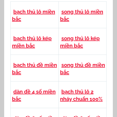
bạch thủ lô miền
song thủ lô miền
bắc
bắc
bạch thủ lô kép
song thủ lô kép
miền bắc
miền bắc
bạch thủ đề miền
song thủ đề miền
bắc
bắc
dàn đề 4 số miền
bạch thủ lô 2
bắc
nháy chuẩn 100%