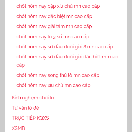
chốt hôm nay cặp xíu chủ mn cao cấp
chốt hôm nay đặc biệt mn cao cấp
chốt hôm nay giải tám mn cao cấp
chốt hôm nay lô 3 số mn cao cấp
chốt hôm nay sớ đầu đuôi giải 8 mn cao cấp
chốt hôm nay sớ đầu đuôi giải đặc biệt mn cao
cấp
chốt hôm nay song thủ lô mn cao cấp
chốt hôm nay xíu chủ mn cao cấp
Kinh nghiệm chơi lô
Tư vấn lô đề
TRỰC TIẾP KQXS
XSMB