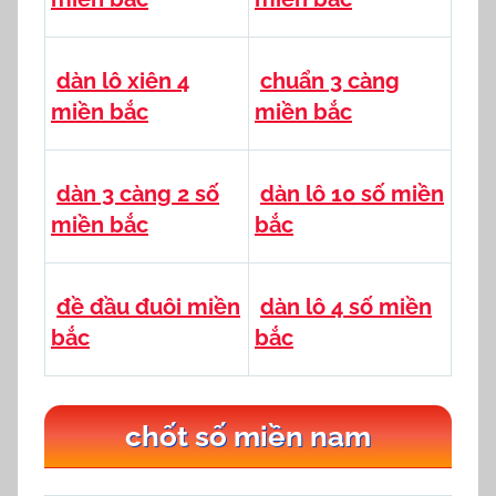
dàn lô xiên 4
chuẩn 3 càng
miền bắc
miền bắc
dàn 3 càng 2 số
dàn lô 10 số miền
miền bắc
bắc
đề đầu đuôi miền
dàn lô 4 số miền
bắc
bắc
chốt số miền nam