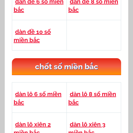
dàn đề 6 số miền
dàn đề 8 số miền
bắc
bắc
dàn đề 10 số
miền bắc
chốt số miền bắc
dàn lô 6 số miền
dàn lô 8 số miền
bắc
bắc
dàn lô xiên 2
dàn lô xiên 3
miền bắc
miền bắc