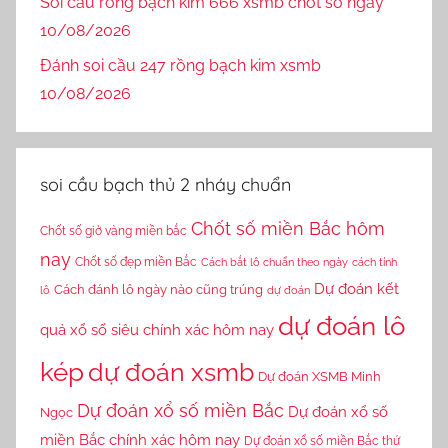
Soi cầu rồng bạch kim 666 xsmb chốt số ngày
10/08/2026
Đánh soi cầu 247 rồng bạch kim xsmb
10/08/2026
soi cầu bạch thủ 2 nháy chuẩn
Chốt số miền Bắc hôm
Chốt số giờ vàng miền bắc
nay
Chốt số đẹp miền Bắc
Cách bắt lô chuẩn theo ngày
cách tính
Dự đoán kết
Cách đánh lô ngày nào cũng trúng
dự đoán
lô
dự đoán lô
quả xổ số siêu chính xác hôm nay
kép
dự đoán xsmb
Dự đoán XSMB Minh
Dự đoán xổ số miền Bắc
Dự đoán xổ số
Ngọc
miền Bắc chính xác hôm nay
Dự đoán xổ số miền Bắc thứ