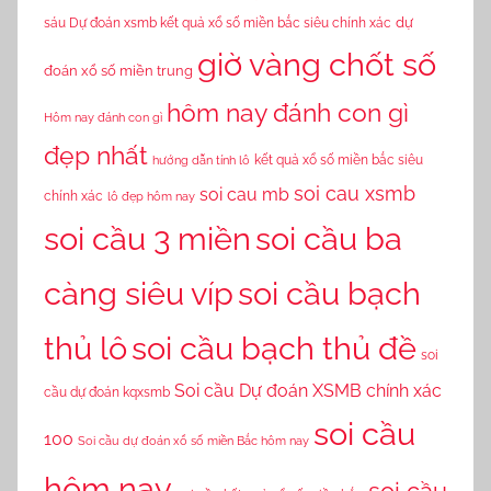
dự
sáu Dự đoán xsmb kết quả xổ số miền bắc siêu chính xác
giờ vàng chốt số
đoán xổ số miền trung
hôm nay đánh con gì
Hôm nay đánh con gì
đẹp nhất
kết quả xổ số miền bắc siêu
hướng dẫn tính lô
soi cau xsmb
soi cau mb
chính xác
lô đẹp hôm nay
soi cầu 3 miền
soi cầu ba
càng siêu víp
soi cầu bạch
thủ lô
soi cầu bạch thủ đề
soi
Soi cầu Dự đoán XSMB chính xác
cầu dự đoán kqxsmb
soi cầu
100
Soi cầu dự đoán xổ số miền Bắc hôm nay
hôm nay
soi cầu