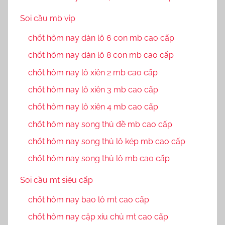
Soi cầu mb vip
chốt hôm nay dàn lô 6 con mb cao cấp
chốt hôm nay dàn lô 8 con mb cao cấp
chốt hôm nay lô xiên 2 mb cao cấp
chốt hôm nay lô xiên 3 mb cao cấp
chốt hôm nay lô xiên 4 mb cao cấp
chốt hôm nay song thủ đề mb cao cấp
chốt hôm nay song thủ lô kép mb cao cấp
chốt hôm nay song thủ lô mb cao cấp
Soi cầu mt siêu cấp
chốt hôm nay bao lô mt cao cấp
chốt hôm nay cặp xíu chủ mt cao cấp