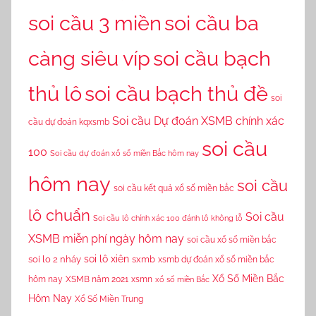
soi cầu 3 miền
soi cầu ba
càng siêu víp
soi cầu bạch
thủ lô
soi cầu bạch thủ đề
soi
Soi cầu Dự đoán XSMB chính xác
cầu dự đoán kqxsmb
soi cầu
100
Soi cầu dự đoán xổ số miền Bắc hôm nay
hôm nay
soi cầu
soi cầu kết quả xổ số miền bắc
lô chuẩn
Soi cầu
Soi cầu lô chính xác 100 đánh lô không lỗ
XSMB miễn phí ngày hôm nay
soi cầu xổ số miền bắc
soi lo 2 nháy
soi lô xiên
sxmb
xsmb dự đoán xổ số miền bắc
Xổ Số Miền Bắc
hôm nay
XSMB năm 2021
xsmn
xổ số miền Bắc
Hôm Nay
Xổ Số Miền Trung