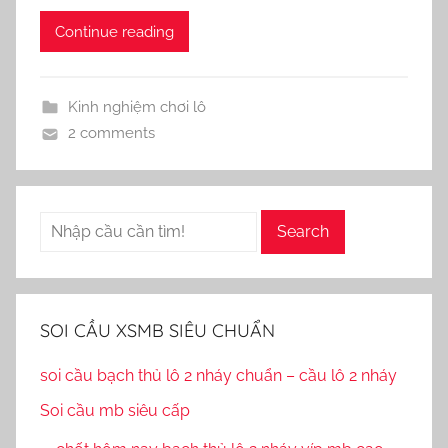
Continue reading
Kinh nghiệm chơi lô
2 comments
Search
SOI CẦU XSMB SIÊU CHUẨN
soi cầu bạch thủ lô 2 nháy chuẩn – cầu lô 2 nháy
Soi cầu mb siêu cấp