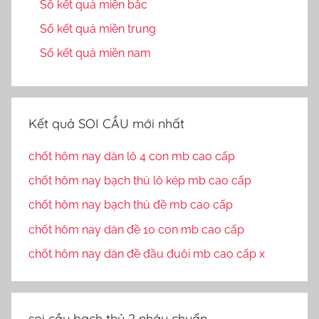
Số kết quả miền bắc
Số kết quả miền trung
Số kết quả miền nam
Kết quả SOI CẦU mới nhất
chốt hôm nay dàn lô 4 con mb cao cấp
chốt hôm nay bạch thủ lô kép mb cao cấp
chốt hôm nay bạch thủ đề mb cao cấp
chốt hôm nay dàn đề 10 con mb cao cấp
chốt hôm nay dàn đề đầu đuôi mb cao cấp x
soi cầu bạch thủ 2 nháy chuẩn