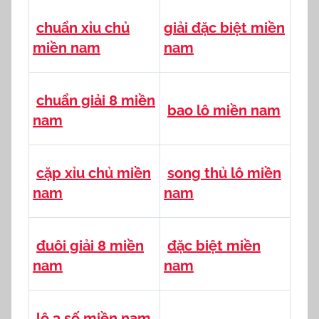
chuẩn xỉu chủ
giải đặc biệt miền
miền nam
nam
chuẩn giải 8 miền
bao lô miền nam
nam
cặp xỉu chủ miền
song thủ lô miền
nam
nam
đuôi giải 8 miền
đặc biệt miền
nam
nam
lô 3 số miền nam