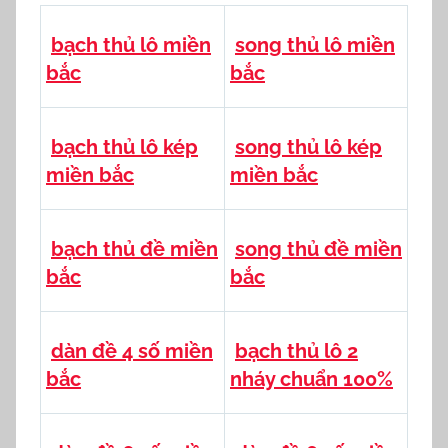
bạch thủ lô miền
song thủ lô miền
bắc
bắc
bạch thủ lô kép
song thủ lô kép
miền bắc
miền bắc
bạch thủ đề miền
song thủ đề miền
bắc
bắc
dàn đề 4 số miền
bạch thủ lô 2
bắc
nháy chuẩn 100%