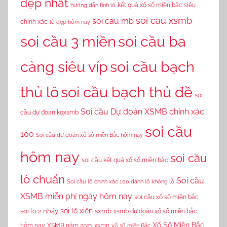
đẹp nhất
kết quả xổ số miền bắc siêu
hướng dẫn tính lô
soi cau xsmb
soi cau mb
chính xác
lô đẹp hôm nay
soi cầu 3 miền
soi cầu ba
càng siêu víp
soi cầu bạch
thủ lô
soi cầu bạch thủ đề
soi
Soi cầu Dự đoán XSMB chính xác
cầu dự đoán kqxsmb
soi cầu
100
Soi cầu dự đoán xổ số miền Bắc hôm nay
hôm nay
soi cầu
soi cầu kết quả xổ số miền bắc
lô chuẩn
Soi cầu
Soi cầu lô chính xác 100 đánh lô không lỗ
XSMB miễn phí ngày hôm nay
soi cầu xổ số miền bắc
soi lo 2 nháy
soi lô xiên
sxmb
xsmb dự đoán xổ số miền bắc
Xổ Số Miền Bắc
hôm nay
XSMB năm 2021
xsmn
xổ số miền Bắc