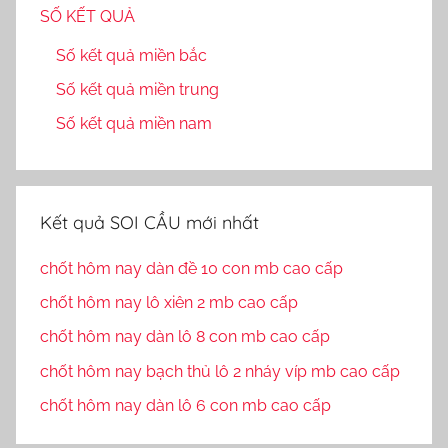
SỐ KẾT QUẢ
Số kết quả miền bắc
Số kết quả miền trung
Số kết quả miền nam
Kết quả SOI CẦU mới nhất
chốt hôm nay dàn đề 10 con mb cao cấp
chốt hôm nay lô xiên 2 mb cao cấp
chốt hôm nay dàn lô 8 con mb cao cấp
chốt hôm nay bạch thủ lô 2 nháy víp mb cao cấp
chốt hôm nay dàn lô 6 con mb cao cấp