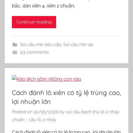
bắc, dàn xiên 4, xiên 2 chuẩn,
Continue reading
Soi cầu mb siêu cấp
,
Soi cầu mb vip
93 comments
Cách đánh lô xiên có tỷ lệ trúng cao,
lợi nhuận lớn
Posted on
10/05/2026
by
soi cầu bạch thủ lô 2 nháy
chuẩn - cầu lô 2 nháy
Cách đánh lô xiên có tỷ lệ trúng cao, lợi nhuận lớn