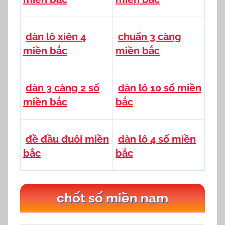
dàn lô xiên 4
chuẩn 3 càng
miền bắc
miền bắc
dàn 3 càng 2 số
dàn lô 10 số miền
miền bắc
bắc
đề đầu đuôi miền
dàn lô 4 số miền
bắc
bắc
chốt số miền nam