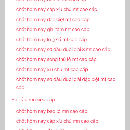
chốt hôm nay cặp xíu chủ mt cao cấp
chốt hôm nay đặc biệt mt cao cấp
chốt hôm nay giải tám mt cao cấp
chốt hôm nay lô 3 số mt cao cấp
chốt hôm nay sớ đầu đuôi giải 8 mt cao cấp
chốt hôm nay song thủ lô mt cao cấp
chốt hôm nay xíu chủ mt cao cấp
chốt hôm nay sớ đầu đuôi giải đặc biệt mt cao
cấp
Soi cầu mn siêu cấp
chốt hôm nay bao lô mn cao cấp
chốt hôm nay cặp xíu chủ mn cao cấp