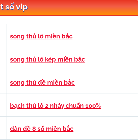
t số vip
song thủ lô miền bắc
song thủ lô kép miền bắc
song thủ đề miền bắc
bạch thủ lô 2 nháy chuẩn 100%
dàn đề 8 số miền bắc