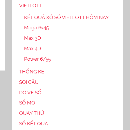
VIETLOTT
KẾT QUẢ XỔ SỐ VIETLOTT HÔM NAY
Mega 6×45
Max 3D
Max 4D
Power 6/55
THỐNG KÊ
SOI CẦU
DÒ VÉ SỐ
SỔ MƠ
QUAY THỬ
SỐ KẾT QUẢ