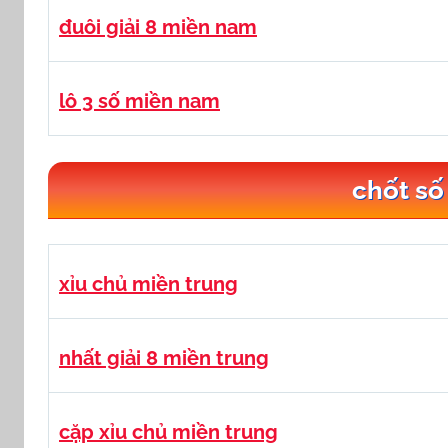
đuôi giải 8 miền nam
lô 3 số miền nam
chốt số
xỉu chủ miền trung
nhất giải 8 miền trung
cặp xỉu chủ miền trung