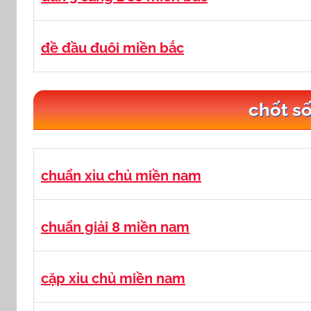
đề đầu đuôi miền bắc
chốt s
chuẩn xỉu chủ miền nam
chuẩn giải 8 miền nam
cặp xỉu chủ miền nam