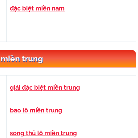
đặc biệt miền nam
 miền trung
giải đặc biệt miền trung
bao lô miền trung
song thủ lô miền trung