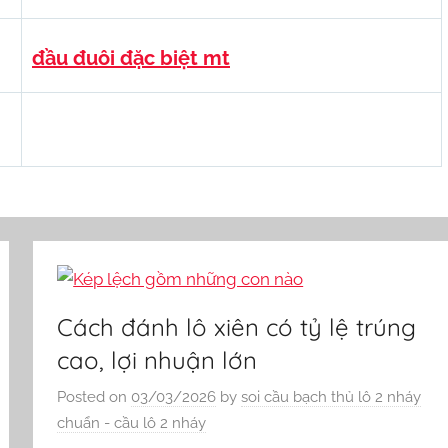
đầu đuôi đặc biệt mt
Cách đánh lô xiên có tỷ lệ trúng
cao, lợi nhuận lớn
Posted on
03/03/2026
by
soi cầu bạch thủ lô 2 nháy
chuẩn - cầu lô 2 nháy