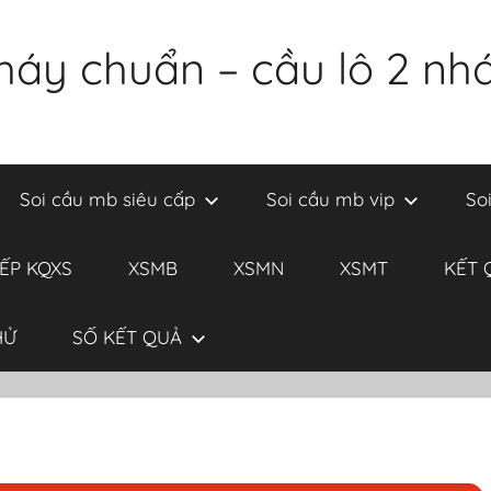
nháy chuẩn – cầu lô 2 nh
Soi cầu mb siêu cấp
Soi cầu mb vip
So
IẾP KQXS
XSMB
XSMN
XSMT
KẾT 
HỬ
SỐ KẾT QUẢ