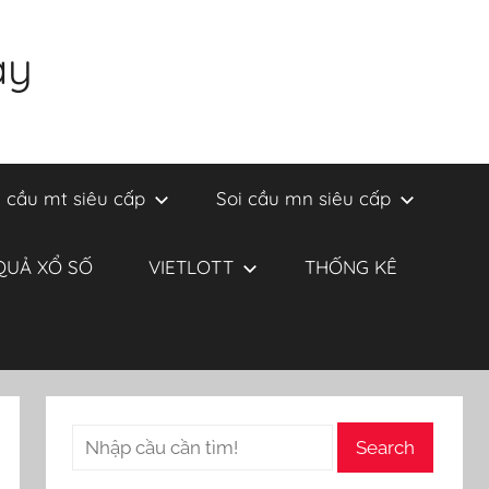
áy
i cầu mt siêu cấp
Soi cầu mn siêu cấp
QUẢ XỔ SỐ
VIETLOTT
THỐNG KÊ
Search