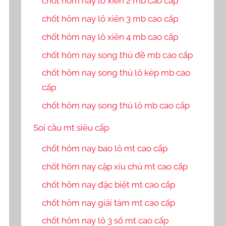
chốt hôm nay lô xiên 2 mb cao cấp
chốt hôm nay lô xiên 3 mb cao cấp
chốt hôm nay lô xiên 4 mb cao cấp
chốt hôm nay song thủ đề mb cao cấp
chốt hôm nay song thủ lô kép mb cao
cấp
chốt hôm nay song thủ lô mb cao cấp
Soi cầu mt siêu cấp
chốt hôm nay bao lô mt cao cấp
chốt hôm nay cặp xíu chủ mt cao cấp
chốt hôm nay đặc biệt mt cao cấp
chốt hôm nay giải tám mt cao cấp
chốt hôm nay lô 3 số mt cao cấp