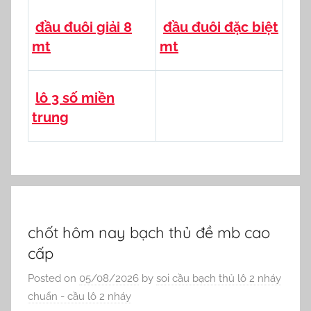
đầu đuôi giải 8
đầu đuôi đặc biệt
mt
mt
lô 3 số miền
trung
chốt hôm nay bạch thủ đề mb cao
cấp
Posted on
05/08/2026
by
soi cầu bạch thủ lô 2 nháy
chuẩn - cầu lô 2 nháy