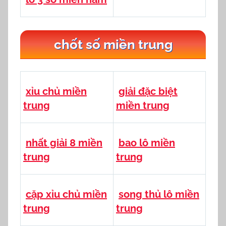
chốt số miền trung
xỉu chủ miền
giải đặc biệt
trung
miền trung
nhất giải 8 miền
bao lô miền
trung
trung
cặp xỉu chủ miền
song thủ lô miền
trung
trung