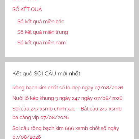
SỐ KẾT QUẢ
Số kết quả miền bắc
Số kết quả miền trung
Số kết quả miền nam
Kết quả SOI CẦU mới nhất
Rồng bạch kim chốt số lô đẹp ngày 07/08/2026
Nuôi lô kép khung 3 ngày 247 ngày 07/08/2026
Soi cầu 247 xsmb chính xác – Bắt cầu 247 xsmb
ba càng vip 07/08/2026
Soi cầu rồng bạch kim 666 xsmb chốt số ngày
07/08/2026