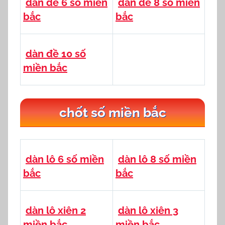
dàn đề 6 số miền
dàn đề 8 số miền
bắc
bắc
dàn đề 10 số
miền bắc
chốt số miền bắc
dàn lô 6 số miền
dàn lô 8 số miền
bắc
bắc
dàn lô xiên 2
dàn lô xiên 3
miền bắc
miền bắc