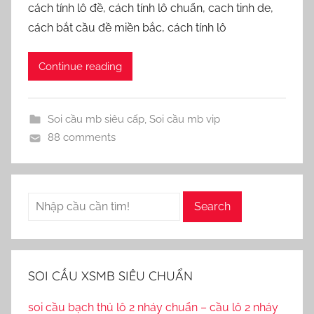
cách tính lô đề, cách tính lô chuẩn, cach tinh de,
cách bắt cầu đề miền bắc, cách tính lô
Continue reading
Soi cầu mb siêu cấp
,
Soi cầu mb vip
88 comments
Search
SOI CẦU XSMB SIÊU CHUẨN
soi cầu bạch thủ lô 2 nháy chuẩn – cầu lô 2 nháy