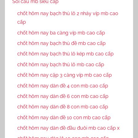
Soi cầu mb siêu cấp
chốt hôm nay bạch thủ lô 2 nháy víp mb cao
cấp
chốt hôm nay ba càng víp mb cao cấp
chốt hôm nay bạch thủ đề mb cao cấp
chốt hôm nay bạch thủ lô kép mb cao cấp
chốt hôm nay bạch thủ lô mb cao cấp
chốt hôm nay cặp 3 càng víp mb cao cấp
chốt hôm nay dàn đề 4 con mb cao cấp
chốt hôm nay dàn đề 6 con mb cao cấp
chốt hôm nay dàn đề 8 con mb cao cấp
chốt hôm nay dàn đề 10 con mb cao cấp
chốt hôm nay dàn đề đầu đuôi mb cao cấp x