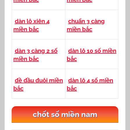
dàn lô xiên 4
chuẩn 3 càng
miền bắc
miền bắc
dàn 3 càng 2 số
dàn lô 10 số miền
miền bắc
bắc
đề đầu đuôi miền
dàn lô 4 số miền
bắc
bắc
chốt số miền nam