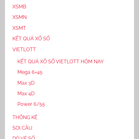
XSMB
XSMN
XSMT
KẾT QUẢ XỔ SỐ
VIETLOTT
KẾT QUẢ XỔ SỐ VIETLOTT HÔM NAY
Mega 6×45
Max 3D
Max 4D
Power 6/55
THỐNG KÊ
SOI CẦU
DÒ VÉ SỐ