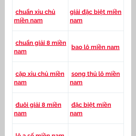
chuẩn xỉu chủ
giải đặc biệt miền
miền nam
nam
chuẩn giải 8 miền
bao lô miền nam
nam
cặp xỉu chủ miền
song thủ lô miền
nam
nam
đuôi giải 8 miền
đặc biệt miền
nam
nam
lô 3 số miền nam