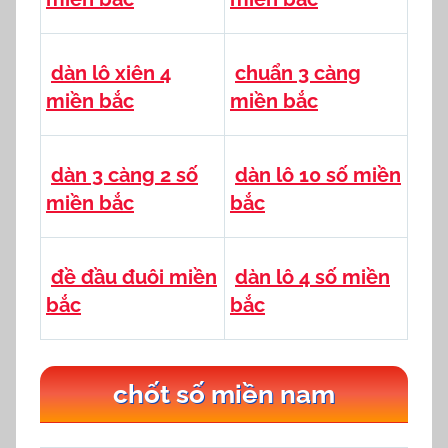
dàn lô xiên 4
chuẩn 3 càng
miền bắc
miền bắc
dàn 3 càng 2 số
dàn lô 10 số miền
miền bắc
bắc
đề đầu đuôi miền
dàn lô 4 số miền
bắc
bắc
chốt số miền nam