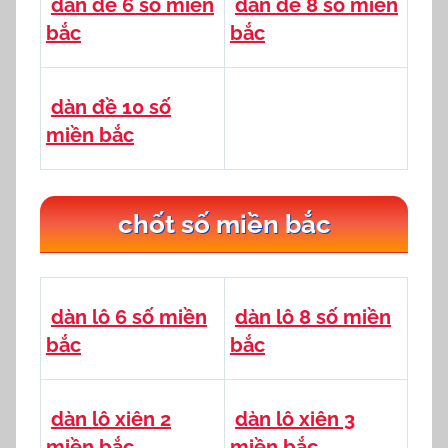
dàn đề 6 số miền
dàn đề 8 số miền
bắc
bắc
dàn đề 10 số
miền bắc
chốt số miền bắc
dàn lô 6 số miền
dàn lô 8 số miền
bắc
bắc
dàn lô xiên 2
dàn lô xiên 3
miền bắc
miền bắc