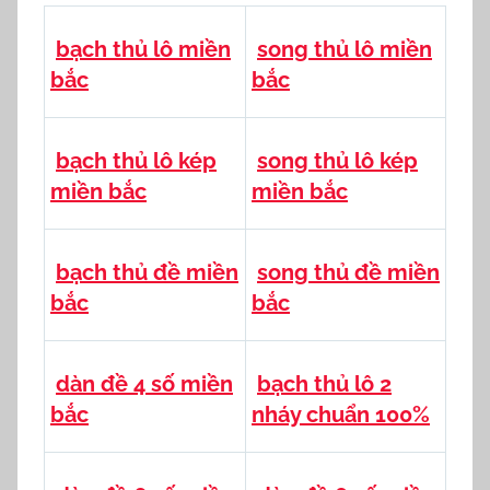
bạch thủ lô miền
song thủ lô miền
bắc
bắc
bạch thủ lô kép
song thủ lô kép
miền bắc
miền bắc
bạch thủ đề miền
song thủ đề miền
bắc
bắc
dàn đề 4 số miền
bạch thủ lô 2
bắc
nháy chuẩn 100%