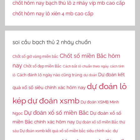
chốt hôm nay bạch thủ lô 2 nháy víp mb cao cấp
chốt hôm nay lô xiên 4 mb cao cấp
soi cầu bạch thủ 2 nháy chuẩn
Chốt số miền Bắc hôm
Chốt số giờ vàng miền bắc
nay
Chốt số đẹp miền Bắc
Cách bắt lô chuẩn theo ngày
cách tính
Dự đoán kết
Cách đánh lô ngày nào cũng trúng
dự đoán
lô
dự đoán lô
quả xổ số siêu chính xác hôm nay
kép
dự đoán xsmb
Dự đoán XSMB Minh
Dự đoán xổ số miền Bắc
Dự đoán xổ số
Ngọc
miền Bắc chính xác hôm nay
Dự đoán xổ số miền Bắc thứ
dự
sáu Dự đoán xsmb kết quả xổ số miền bắc siêu chính xác