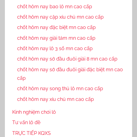
chốt hôm nay bao lô mn cao cấp
chốt hôm nay cặp xíu chủ mn cao cấp
chốt hôm nay đặc biệt mn cao cấp
chốt hôm nay giải tám mn cao cấp
chốt hôm nay lô 3 số mn cao cấp
chốt hôm nay sớ đầu đuôi giải 8 mn cao cấp
chốt hôm nay sớ đầu đuôi giải đặc biệt mn cao
cấp
chốt hôm nay song thủ lô mn cao cấp
chốt hôm nay xíu chủ mn cao cấp
Kinh nghiệm chơi lô
Tư vấn lô đề
TRỰC TIẾP KQXS