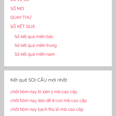
SỔ MƠ
QUAY THỬ
SỐ KẾT QUẢ
Số kết quả miền bắc
Số kết quả miền trung
Số kết quả miền nam
Kết quả SOI CẦU mới nhất
chốt hôm nay lô xiên 2 mb cao cấp
chốt hôm nay dàn đề 8 con mb cao cấp
chốt hôm nay bạch thủ lô mb cao cấp