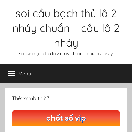
Skip
soi cầu bạch thủ lô 2
to
content
nháy chuẩn – cầu lô 2
nháy
soi cầu bạch thủ lô 2 nháy chuẩn – cầu lô 2 nháy
Menu
Thẻ:
xsmb thứ 3
chốt số vip